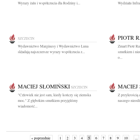
Wyrazy żalu i współczucia dla Rodziny i...
Wydziału Infra
PIOTR 
SZCZECIN
Wydawnictwo Marginesy i Wydawnictwo Luna
Zmarł Piotr R
składają najszczersze wyrazy współczucia z...
smutkiem i ni
o...
MACIEJ SŁOMIŃSKI
MACIEJ
SZCZECIN
"Człowiek nie jest sam, kiedy kończy się ziemska
Z przykrością 
moc." Z głębokim smutkiem przyjęliśmy
naszego nieodż
wiadomość...
« poprzednie
1
2
3
4
5
6
7
8
9
10
...