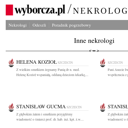
Nekrologi
Odeszli
Poradnik pogrzebowy
Inne nekrologi
HELENA KOZIOŁ
SZCZECIN
SZCZECIN
Z wielkim smutkiem żegnamy Panią dr n. med.
Pani Anecie I
Helenę Kozioł wspaniałą, oddaną dzieciom lekarkę,...
współczucia z 
STANISŁAW GUCMA
STANIS
SZCZECIN
Z głębokim żalem i smutkiem przyjęliśmy
Z głębokim żal
wiadomość o śmierci prof. dr. hab. inż. kpt. ż.w....
wiadomość o śmi