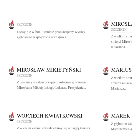
MIROSŁ
SZCZECIN
SZCZECIN
Łącząc się w bólu i żałobie przekazujemy wyrazy
Z wielkim smu
głębokiego współczucia oraz słowa...
śmierci Miros
Koszalina...
MIROSŁAW MIKIETYŃSKI
MARIUS
SZCZECIN
Z wielkim smu
Z ogromnym żalem przyjąłem informację o śmierci
śmierci naszeg
Mirosława Mikietyńskiego Lekarza, Prezydenta...
Mariusza...
WOJCIECH KWIATKOWSKI
MAREK
SZCZECIN
Z głębokim ża
Z wielkim żalem dowiedzieliśmy się o nagłej śmierci
Marcińczyka Au