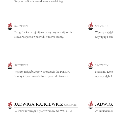
Wojciecha Kwiatkowskiego wieloletniego...
SZCZECIN
SZCZECIN
Drogi Jacku przyjmij nasze wyrazy współczucia i
Wyrazy najgłę
słowa wsparcia z powodu śmierci Mamy...
Krystyny i Jan
SZCZECIN
SZCZECIN
Wyrazy najgłębszego współczucia dla Państwa
Naszemu Koled
Irminy i Sławomira Nitras z powodu śmierci...
wyrazy głęboki
JADWIGA RAJKIEWICZ
JADWIG
SZCZECIN
W imieniu zarządu i pracowników NEWAG S.A.
Ze smutkiem ż