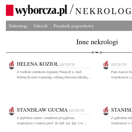
Nekrologi
Odeszli
Poradnik pogrzebowy
Inne nekrologi
HELENA KOZIOŁ
SZCZECIN
SZCZECIN
Z wielkim smutkiem żegnamy Panią dr n. med.
Pani Anecie I
Helenę Kozioł wspaniałą, oddaną dzieciom lekarkę,...
współczucia z 
STANISŁAW GUCMA
STANIS
SZCZECIN
Z głębokim żalem i smutkiem przyjęliśmy
Z głębokim żal
wiadomość o śmierci prof. dr. hab. inż. kpt. ż.w....
wiadomość o śmi