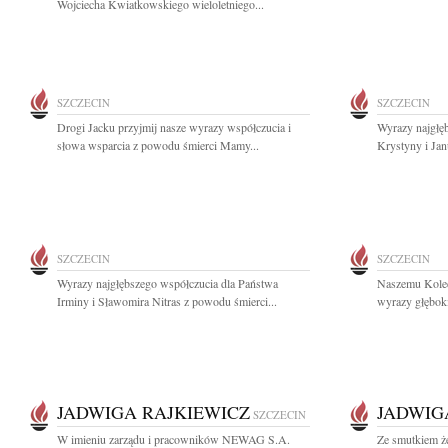
Wojciecha Kwiatkowskiego wieloletniego...
SZCZECIN
SZCZECIN
Drogi Jacku przyjmij nasze wyrazy współczucia i
Wyrazy najgłę
słowa wsparcia z powodu śmierci Mamy...
Krystyny i Jan
SZCZECIN
SZCZECIN
Wyrazy najgłębszego współczucia dla Państwa
Naszemu Koled
Irminy i Sławomira Nitras z powodu śmierci...
wyrazy głęboki
JADWIGA RAJKIEWICZ
JADWIG
SZCZECIN
W imieniu zarządu i pracowników NEWAG S.A.
Ze smutkiem ż