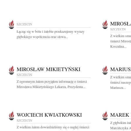
MIROSŁ
SZCZECIN
SZCZECIN
Łącząc się w bólu i żałobie przekazujemy wyrazy
Z wielkim smu
głębokiego współczucia oraz słowa...
śmierci Miros
Koszalina...
MIROSŁAW MIKIETYŃSKI
MARIUS
SZCZECIN
Z wielkim smu
Z ogromnym żalem przyjąłem informację o śmierci
śmierci naszeg
Mirosława Mikietyńskiego Lekarza, Prezydenta...
Mariusza...
WOJCIECH KWIATKOWSKI
MAREK
SZCZECIN
Z głębokim ża
Z wielkim żalem dowiedzieliśmy się o nagłej śmierci
Marcińczyka Au