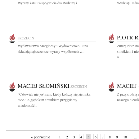
Wyrazy żalu i współczucia dla Rodziny i...
Wydziału Infra
PIOTR 
SZCZECIN
Wydawnictwo Marginesy i Wydawnictwo Luna
Zmarł Piotr R
składają najszczersze wyrazy współczucia z...
smutkiem i ni
o...
MACIEJ SŁOMIŃSKI
MACIEJ
SZCZECIN
"Człowiek nie jest sam, kiedy kończy się ziemska
Z przykrością 
moc." Z głębokim smutkiem przyjęliśmy
naszego nieodż
wiadomość...
« poprzednie
1
2
3
4
5
6
7
8
9
10
...