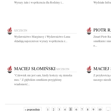
Wyrazy żalu i współczucia dla Rodziny i...
Wydziału Infra
PIOTR 
SZCZECIN
Wydawnictwo Marginesy i Wydawnictwo Luna
Zmarł Piotr R
składają najszczersze wyrazy współczucia z...
smutkiem i ni
o...
MACIEJ SŁOMIŃSKI
MACIEJ
SZCZECIN
"Człowiek nie jest sam, kiedy kończy się ziemska
Z przykrością 
moc." Z głębokim smutkiem przyjęliśmy
naszego nieodż
wiadomość...
« poprzednie
1
2
3
4
5
6
7
8
9
10
...