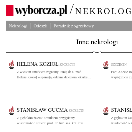
Nekrologi
Odeszli
Poradnik pogrzebowy
Inne nekrologi
HELENA KOZIOŁ
SZCZECIN
SZCZECIN
Z wielkim smutkiem żegnamy Panią dr n. med.
Pani Anecie I
Helenę Kozioł wspaniałą, oddaną dzieciom lekarkę,...
współczucia z 
STANISŁAW GUCMA
STANIS
SZCZECIN
Z głębokim żalem i smutkiem przyjęliśmy
Z głębokim żal
wiadomość o śmierci prof. dr. hab. inż. kpt. ż.w....
wiadomość o śmi