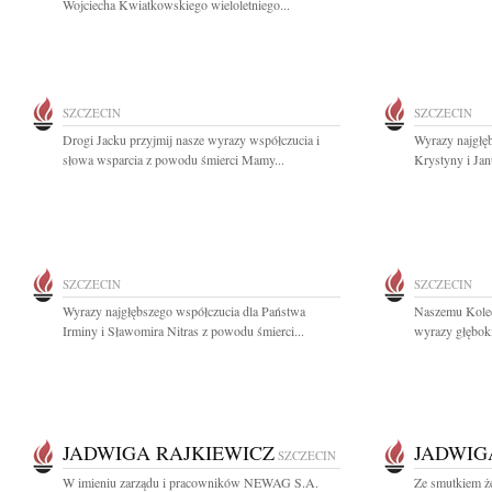
Wojciecha Kwiatkowskiego wieloletniego...
SZCZECIN
SZCZECIN
Drogi Jacku przyjmij nasze wyrazy współczucia i
Wyrazy najgłę
słowa wsparcia z powodu śmierci Mamy...
Krystyny i Jan
SZCZECIN
SZCZECIN
Wyrazy najgłębszego współczucia dla Państwa
Naszemu Koled
Irminy i Sławomira Nitras z powodu śmierci...
wyrazy głęboki
JADWIGA RAJKIEWICZ
JADWIG
SZCZECIN
W imieniu zarządu i pracowników NEWAG S.A.
Ze smutkiem ż