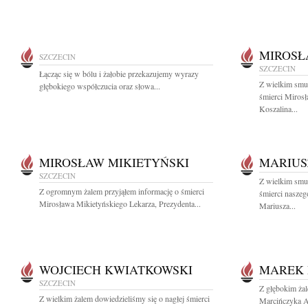
MIROSŁ
SZCZECIN
SZCZECIN
Łącząc się w bólu i żałobie przekazujemy wyrazy
Z wielkim smu
głębokiego współczucia oraz słowa...
śmierci Miros
Koszalina...
MIROSŁAW MIKIETYŃSKI
MARIUS
SZCZECIN
Z wielkim smu
Z ogromnym żalem przyjąłem informację o śmierci
śmierci naszeg
Mirosława Mikietyńskiego Lekarza, Prezydenta...
Mariusza...
WOJCIECH KWIATKOWSKI
MAREK
SZCZECIN
Z głębokim ża
Z wielkim żalem dowiedzieliśmy się o nagłej śmierci
Marcińczyka Au