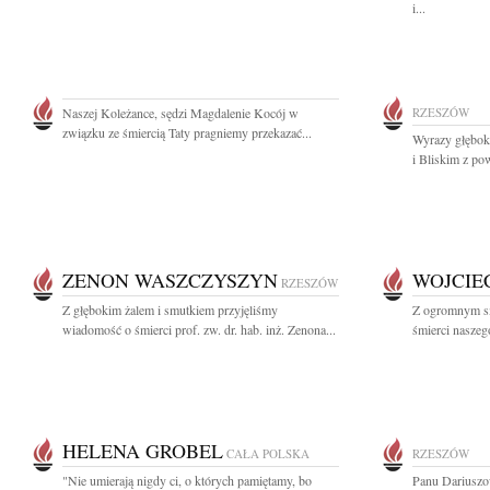
i...
Naszej Koleżance, sędzi Magdalenie Kocój w
RZESZÓW
związku ze śmiercią Taty pragniemy przekazać...
Wyrazy głęboki
i Bliskim z po
ZENON WASZCZYSZYN
WOJCIE
RZESZÓW
Z głębokim żalem i smutkiem przyjęliśmy
Z ogromnym s
wiadomość o śmierci prof. zw. dr. hab. inż. Zenona...
śmierci naszeg
HELENA GROBEL
CAŁA POLSKA
RZESZÓW
"Nie umierają nigdy ci, o których pamiętamy, bo
Panu Dariuszo