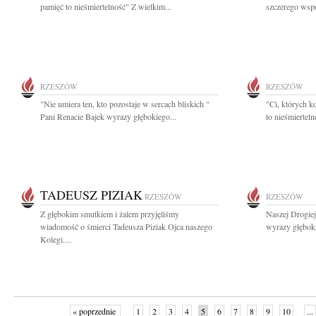
pamięć to nieśmiertelność" Z wielkim...
szczerego wspó
RZESZÓW
RZESZÓW
"Nie umiera ten, kto pozostaje w sercach bliskich "
"Ci, których k
Pani Renacie Bajek wyrazy głębokiego...
to nieśmiertel
TADEUSZ PIZIAK
RZESZÓW
RZESZÓW
Z głębokim smutkiem i żalem przyjęliśmy
Naszej Drogie
wiadomość o śmierci Tadeusza Piziak Ojca naszego
wyrazy głęboki
Kolegi....
« poprzednie
1
2
3
4
5
6
7
8
9
10
...