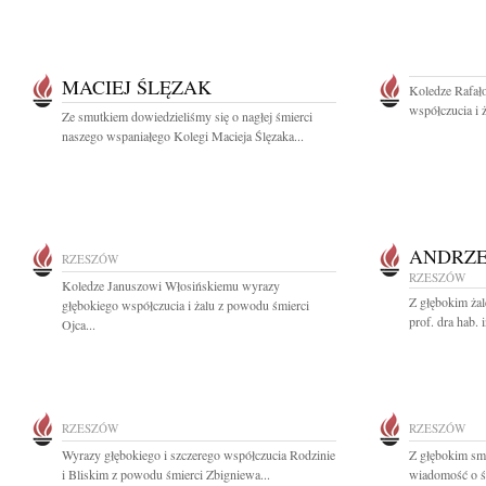
MACIEJ ŚLĘZAK
Koledze Rafał
współczucia i 
Ze smutkiem dowiedzieliśmy się o nagłej śmierci
naszego wspaniałego Kolegi Macieja Ślęzaka...
ANDRZE
RZESZÓW
RZESZÓW
Koledze Januszowi Włosińskiemu wyrazy
Z głębokim ża
głębokiego współczucia i żalu z powodu śmierci
prof. dra hab. 
Ojca...
RZESZÓW
RZESZÓW
Wyrazy głębokiego i szczerego współczucia Rodzinie
Z głębokim smu
i Bliskim z powodu śmierci Zbigniewa...
wiadomość o śm