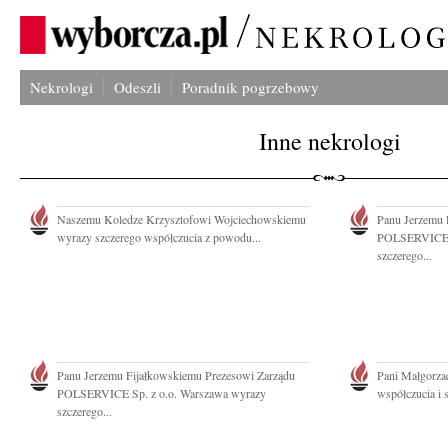
Nekrologi
Odeszli
Poradnik pogrzebowy
Inne nekrologi
Naszemu Koledze Krzysztofowi Wojciechowskiemu
Panu Jerzemu 
wyrazy szczerego współczucia z powodu...
POLSERVICE S
szczerego...
Panu Jerzemu Fijałkowskiemu Prezesowi Zarządu
Pani Małgorza
POLSERVICE Sp. z o.o. Warszawa wyrazy
współczucia i 
szczerego...