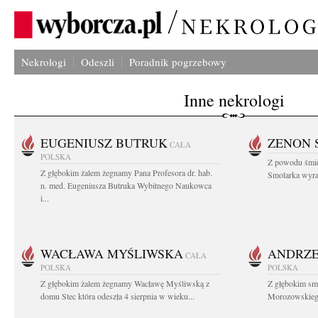
Nekrologi
Odeszli
Poradnik pogrzebowy
Inne nekrologi
EUGENIUSZ BUTRUK
ZENON 
CAŁA
POLSKA
Z powodu śmie
Z głębokim żalem żegnamy Pana Profesora dr. hab.
Smolarka wyraz
n. med. Eugeniusza Butruka Wybitnego Naukowca
i...
WACŁAWA MYŚLIWSKA
ANDRZE
CAŁA
POLSKA
POLSKA
Z głębokim żalem żegnamy Wacławę Myśliwską z
Z głębokim sm
domu Stec która odeszła 4 sierpnia w wieku...
Morozowskiego 