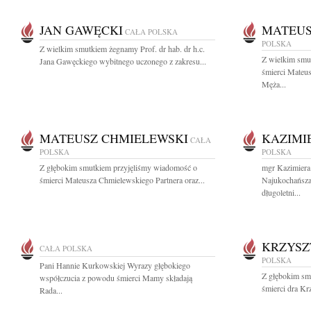
JAN GAWĘCKI
MATEUS
CAŁA POLSKA
POLSKA
Z wielkim smutkiem żegnamy Prof. dr hab. dr h.c.
Z wielkim smu
Jana Gawęckiego wybitnego uczonego z zakresu...
śmierci Mateu
Męża...
MATEUSZ CHMIELEWSKI
KAZIMI
CAŁA
POLSKA
POLSKA
Z głębokim smutkiem przyjęliśmy wiadomość o
mgr Kazimiera
śmierci Mateusza Chmielewskiego Partnera oraz...
Najukochańsza
długoletni...
KRZYSZ
CAŁA POLSKA
POLSKA
Pani Hannie Kurkowskiej Wyrazy głębokiego
Z głębokim sm
współczucia z powodu śmierci Mamy składają
śmierci dra Kr
Rada...