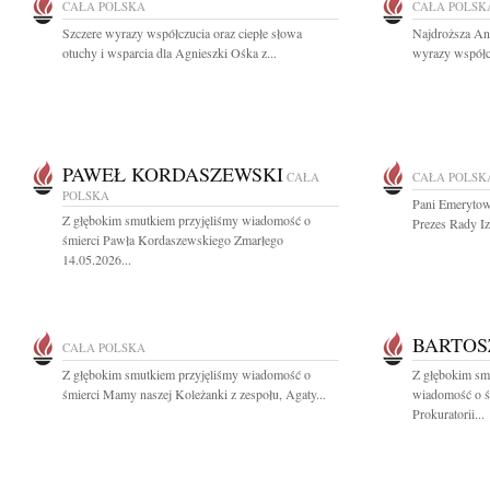
CAŁA POLSKA
CAŁA POLSK
Szczere wyrazy współczucia oraz ciepłe słowa
Najdroższa Ani
otuchy i wsparcia dla Agnieszki Ośka z...
wyrazy współc
PAWEŁ KORDASZEWSKI
CAŁA
CAŁA POLSK
POLSKA
Pani Emerytowa
Z głębokim smutkiem przyjęliśmy wiadomość o
Prezes Rady Iz
śmierci Pawła Kordaszewskiego Zmarłego
14.05.2026...
BARTOS
CAŁA POLSKA
Z głębokim smutkiem przyjęliśmy wiadomość o
Z głębokim smu
śmierci Mamy naszej Koleżanki z zespołu, Agaty...
wiadomość o ś
Prokuratorii...