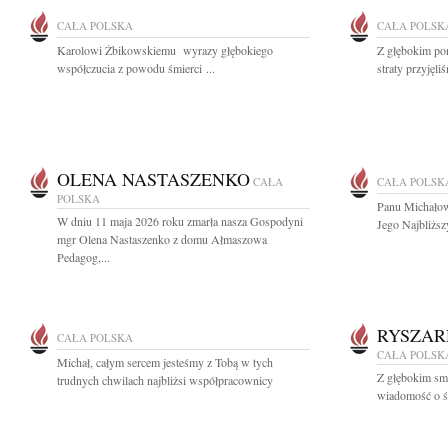
CAŁA POLSKA
CAŁA POLSK
Karolowi Żbikowskiemu wyrazy głębokiego
Z głębokim po
współczucia z powodu śmierci ...
straty przyjęli
OLENA NASTASZENKO
CAŁA
CAŁA POLSK
POLSKA
Panu Michałow
W dniu 11 maja 2026 roku zmarła nasza Gospodyni
Jego Najbliższ
mgr Olena Nastaszenko z domu Ałmaszowa
Pedagog,...
RYSZAR
CAŁA POLSKA
CAŁA POLSK
Michał, całym sercem jesteśmy z Tobą w tych
Z głębokim smu
trudnych chwilach najbliżsi współpracownicy
wiadomość o ś