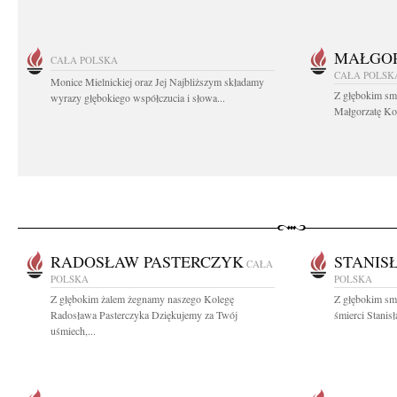
MAŁGOR
CAŁA POLSKA
CAŁA POLSK
Monice Mielnickiej oraz Jej Najbliższym składamy
Z głębokim sm
wyrazy głębokiego współczucia i słowa...
Małgorzatę Koś
RADOSŁAW PASTERCZYK
STANIS
CAŁA
POLSKA
POLSKA
Z głębokim żalem żegnamy naszego Kolegę
Z głębokim sm
Radosława Pasterczyka Dziękujemy za Twój
śmierci Stanis
uśmiech,...