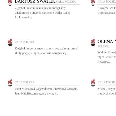
BARTOSZ SWATEK
CAŁA POLSKA
CAŁA POLSK
Z głębokim smutkiem i żalem przyjęliśmy
Karolowi Żbi
wiadomość o śmierci Bartosza Swatka Radcy
współczucia z 
Prokuratorii...
OLENA 
CAŁA POLSKA
POLSKA
Z głębokim poruszeniem oraz w poczuciu ogromnej
W dniu 11 maj
straty przyjęliśmy wiadomość o tragicznej...
mgr Olena Na
Pedagog,...
CAŁA POLSKA
CAŁA POLSK
Panu Michałowi Gajewskiemu Prezesowi Zarządu i
Michał, całym 
Jego Najbliższym szczere wyrazy...
trudnych chwil