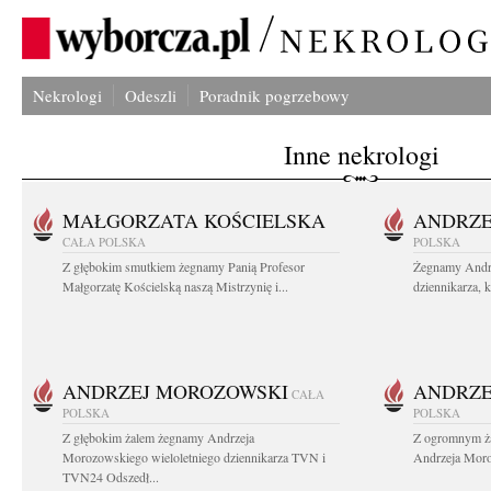
Nekrologi
Odeszli
Poradnik pogrzebowy
Inne nekrologi
MAŁGORZATA KOŚCIELSKA
ANDRZE
CAŁA POLSKA
POLSKA
Z głębokim smutkiem żegnamy Panią Profesor
Żegnamy Andr
Małgorzatę Kościelską naszą Mistrzynię i...
dziennikarza, 
ANDRZEJ MOROZOWSKI
ANDRZE
CAŁA
POLSKA
POLSKA
Z głębokim żalem żegnamy Andrzeja
Z ogromnym ża
Morozowskiego wieloletniego dziennikarza TVN i
Andrzeja Moro
TVN24 Odszedł...