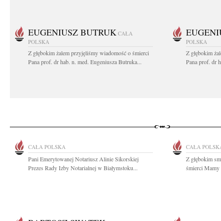
EUGENIUSZ BUTRUK
EUGENI
CAŁA
POLSKA
POLSKA
Z głębokim żalem przyjęliśmy wiadomość o śmierci
Z głębokim ża
Pana prof. dr hab. n. med. Eugeniusza Butruka...
Pana prof. dr 
CAŁA POLSKA
CAŁA POLSK
Pani Emerytowanej Notariusz Alinie Sikorskiej
Z głębokim sm
Prezes Rady Izby Notarialnej w Białymstoku...
śmierci Mamy n