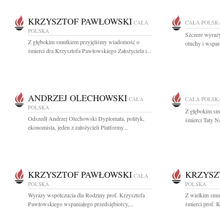
KRZYSZTOF PAWŁOWSKI
CAŁA
CAŁA POLSK
POLSKA
Szczere wyrazy
Z głębokim smutkiem przyjęliśmy wiadomość o
otuchy i wspar
śmierci dra Krzysztofa Pawłowskiego Założyciela i...
ANDRZEJ OLECHOWSKI
CAŁA
CAŁA POLSK
POLSKA
Z głębokim sm
Odszedł Andrzej Olechowski Dyplomata, polityk,
śmierci Taty N
ekonomista, jeden z założycieli Platformy...
KRZYSZTOF PAWŁOWSKI
KRZYSZ
CAŁA
POLSKA
POLSKA
Wyrazy współczucia dla Rodziny prof. Krzysztofa
Z wielkim smu
Pawłowskiego wspaniałego przedsiębiorcy,...
śmierci prof. 