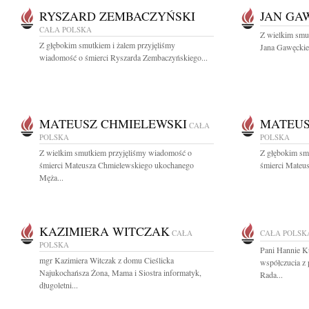
RYSZARD ZEMBACZYŃSKI
JAN GA
CAŁA POLSKA
Z wielkim smut
Z głębokim smutkiem i żalem przyjęliśmy
Jana Gawęckie
wiadomość o śmierci Ryszarda Zembaczyńskiego...
MATEUSZ CHMIELEWSKI
MATEUS
CAŁA
POLSKA
POLSKA
Z wielkim smutkiem przyjęliśmy wiadomość o
Z głębokim sm
śmierci Mateusza Chmielewskiego ukochanego
śmierci Mateus
Męża...
KAZIMIERA WITCZAK
CAŁA
CAŁA POLSK
POLSKA
Pani Hannie K
mgr Kazimiera Witczak z domu Cieślicka
współczucia z
Najukochańsza Żona, Mama i Siostra informatyk,
Rada...
długoletni...