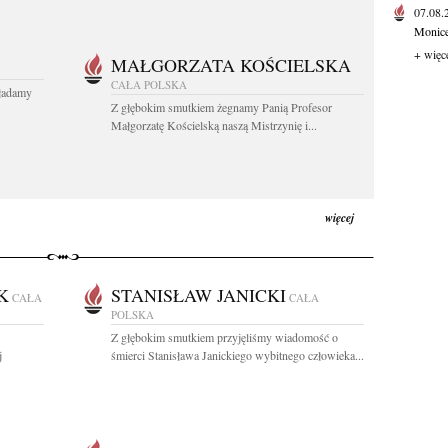
07.08
Monice 
+ więc
MAŁGORZATA KOŚCIELSKA
CAŁA POLSKA
kładamy
Z głębokim smutkiem żegnamy Panią Profesor
Małgorzatę Kościelską naszą Mistrzynię i...
więcej
K
STANISŁAW JANICKI
CAŁA
CAŁA
POLSKA
Z głębokim smutkiem przyjęliśmy wiadomość o
j
śmierci Stanisława Janickiego wybitnego człowieka...