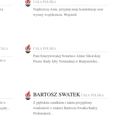
CAŁA POLSKA
owa
Najdroższa Aniu, przyjmij moje kondolencje oraz
wyrazy współczucia. Wojciech
CAŁA
CAŁA POLSKA
Pani Emerytowanej Notariusz Alinie Sikorskiej
ść o
Prezes Rady Izby Notarialnej w Białymstoku...
BARTOSZ SWATEK
CAŁA POLSKA
ść o
Z głębokim smutkiem i żalem przyjęliśmy
gaty...
wiadomość o śmierci Bartosza Swatka Radcy
Prokuratorii...