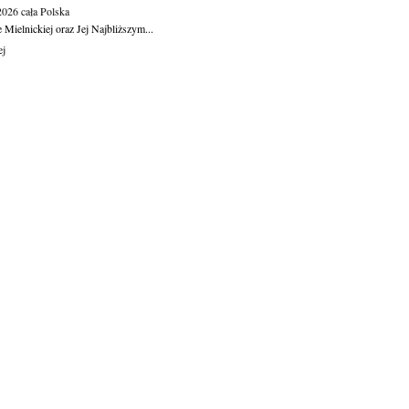
.2026
cała Polska
Mielnickiej oraz Jej Najbliższym...
ej