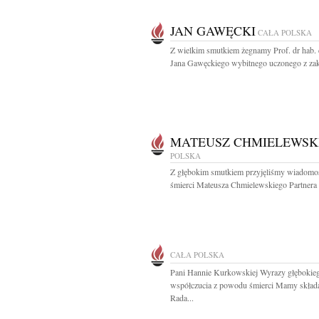
JAN GAWĘCKI
CAŁA POLSKA
Z wielkim smutkiem żegnamy Prof. dr hab. d
Jana Gawęckiego wybitnego uczonego z zak
MATEUSZ CHMIELEWSK
POLSKA
Z głębokim smutkiem przyjęliśmy wiadomo
śmierci Mateusza Chmielewskiego Partnera o
CAŁA POLSKA
Pani Hannie Kurkowskiej Wyrazy głębokie
współczucia z powodu śmierci Mamy skład
Rada...