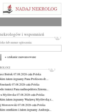
 nekrologów i wspomnień
wisko lub numer ogłoszenia:
+ szukanie zaawansowane
KROLOGI
usz Butruk
07.08.2026
cała Polska
okim żalem żegnamy Pana Profesora dr....
Smolarek
07.08.2026
cała Polska
du śmierci Pana nadinspektora Zenona...
wa Myśliwska
07.08.2026
cała Polska
okim żalem żegnamy Wacławę Myśliwską z...
j Morozowski
07.08.2026
cała Polska
okim smutkiem i żalem żegnamy Andrzeja...