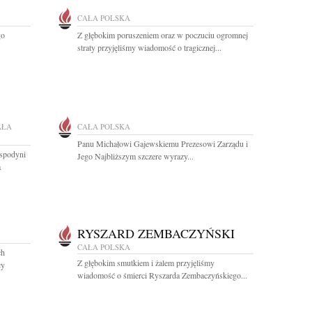
CAŁA POLSKA
go
Z głębokim poruszeniem oraz w poczuciu ogromnej
straty przyjęliśmy wiadomość o tragicznej...
AŁA
CAŁA POLSKA
Panu Michałowi Gajewskiemu Prezesowi Zarządu i
ospodyni
Jego Najbliższym szczere wyrazy...
a
RYSZARD ZEMBACZYŃSKI
CAŁA POLSKA
ch
Z głębokim smutkiem i żalem przyjęliśmy
cy
wiadomość o śmierci Ryszarda Zembaczyńskiego...