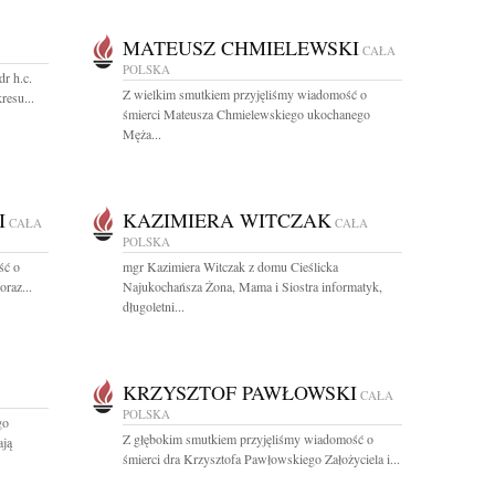
MATEUSZ CHMIELEWSKI
CAŁA
POLSKA
r h.c.
Z wielkim smutkiem przyjęliśmy wiadomość o
resu...
śmierci Mateusza Chmielewskiego ukochanego
Męża...
I
KAZIMIERA WITCZAK
CAŁA
CAŁA
POLSKA
ść o
mgr Kazimiera Witczak z domu Cieślicka
raz...
Najukochańsza Żona, Mama i Siostra informatyk,
długoletni...
KRZYSZTOF PAWŁOWSKI
CAŁA
POLSKA
go
Z głębokim smutkiem przyjęliśmy wiadomość o
ają
śmierci dra Krzysztofa Pawłowskiego Założyciela i...