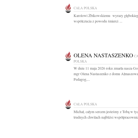
CAŁA POLSKA
Karolowi Żbikowskiemu wyrazy głębokie
współczucia z powodu śmierci ...
OLENA NASTASZENKO
C
POLSKA
W dniu 11 maja 2026 roku zmarła nasza G
mgr Olena Nastaszenko z domu Ałmaszow
Pedagog,...
CAŁA POLSKA
Michał, całym sercem jesteśmy z Tobą w ty
trudnych chwilach najbliżsi współpracowni