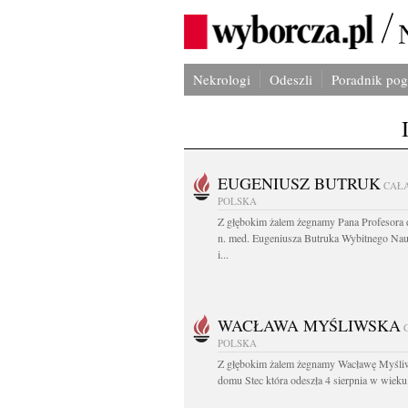
Nekrologi
Odeszli
Poradnik po
EUGENIUSZ BUTRUK
CAŁ
POLSKA
Z głębokim żalem żegnamy Pana Profesora d
n. med. Eugeniusza Butruka Wybitnego Na
i...
WACŁAWA MYŚLIWSKA
POLSKA
Z głębokim żalem żegnamy Wacławę Myśli
domu Stec która odeszła 4 sierpnia w wieku.