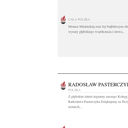
CAŁA POLSKA
Monice Mielnickiej oraz Jej Najbliższym s
wyrazy głębokiego współczucia i słowa...
RADOSŁAW PASTERCZY
POLSKA
Z głębokim żalem żegnamy naszego Kolegę
Radosława Pasterczyka Dziękujemy za Twó
uśmiech,...