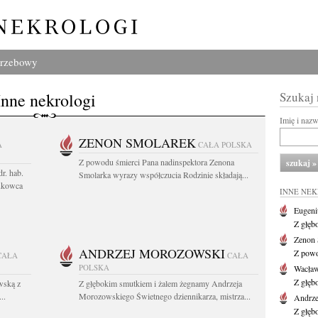
grzebowy
Inne nekrologi
Szukaj
Imię i naz
ZENON SMOLAREK
A
CAŁA POLSKA
Z powodu śmierci Pana nadinspektora Zenona
r. hab.
Smolarka wyrazy współczucia Rodzinie składają...
ukowca
INNE NE
Eugeni
Z głęb
Zenon 
ANDRZEJ MOROZOWSKI
Z powo
CAŁA
CAŁA
POLSKA
Wacła
Z głęb
wską z
Z głębokim smutkiem i żalem żegnamy Andrzeja
..
Morozowskiego Świetnego dziennikarza, mistrza...
Andrze
Z głęb