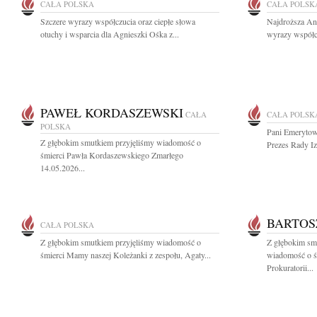
CAŁA POLSKA
CAŁA POLSK
Szczere wyrazy współczucia oraz ciepłe słowa
Najdroższa Ani
otuchy i wsparcia dla Agnieszki Ośka z...
wyrazy współc
PAWEŁ KORDASZEWSKI
CAŁA
CAŁA POLSK
POLSKA
Pani Emerytowa
Z głębokim smutkiem przyjęliśmy wiadomość o
Prezes Rady Iz
śmierci Pawła Kordaszewskiego Zmarłego
14.05.2026...
BARTOS
CAŁA POLSKA
Z głębokim smutkiem przyjęliśmy wiadomość o
Z głębokim smu
śmierci Mamy naszej Koleżanki z zespołu, Agaty...
wiadomość o ś
Prokuratorii...