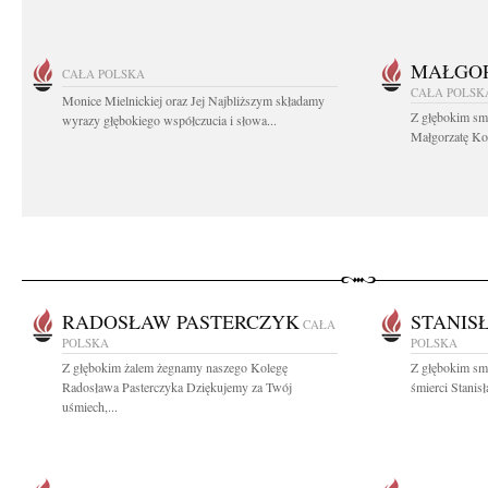
MAŁGOR
CAŁA POLSKA
CAŁA POLSK
Monice Mielnickiej oraz Jej Najbliższym składamy
Z głębokim sm
wyrazy głębokiego współczucia i słowa...
Małgorzatę Koś
RADOSŁAW PASTERCZYK
STANIS
CAŁA
POLSKA
POLSKA
Z głębokim żalem żegnamy naszego Kolegę
Z głębokim sm
Radosława Pasterczyka Dziękujemy za Twój
śmierci Stanis
uśmiech,...