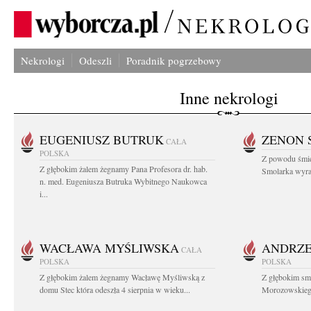
Nekrologi
Odeszli
Poradnik pogrzebowy
Inne nekrologi
EUGENIUSZ BUTRUK
ZENON 
CAŁA
POLSKA
Z powodu śmie
Z głębokim żalem żegnamy Pana Profesora dr. hab.
Smolarka wyraz
n. med. Eugeniusza Butruka Wybitnego Naukowca
i...
WACŁAWA MYŚLIWSKA
ANDRZE
CAŁA
POLSKA
POLSKA
Z głębokim żalem żegnamy Wacławę Myśliwską z
Z głębokim sm
domu Stec która odeszła 4 sierpnia w wieku...
Morozowskiego 