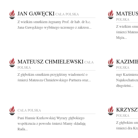
JAN GAWĘCKI
MATEUS
CAŁA POLSKA
POLSKA
Z wielkim smutkiem żegnamy Prof. dr hab. dr h.c.
Z wielkim smu
Jana Gawęckiego wybitnego uczonego z zakresu...
śmierci Mateu
Męża...
MATEUSZ CHMIELEWSKI
KAZIMI
CAŁA
POLSKA
POLSKA
Z głębokim smutkiem przyjęliśmy wiadomość o
mgr Kazimiera
śmierci Mateusza Chmielewskiego Partnera oraz...
Najukochańsza
długoletni...
KRZYSZ
CAŁA POLSKA
POLSKA
Pani Hannie Kurkowskiej Wyrazy głębokiego
Z głębokim sm
współczucia z powodu śmierci Mamy składają
śmierci dra Kr
Rada...