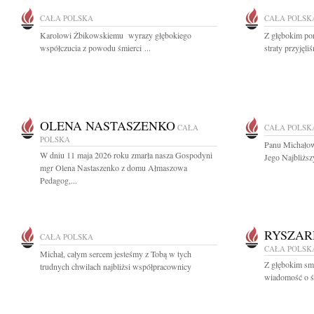
CAŁA POLSKA
CAŁA POLSK
Karolowi Żbikowskiemu wyrazy głębokiego
Z głębokim po
współczucia z powodu śmierci ...
straty przyjęli
OLENA NASTASZENKO
CAŁA
CAŁA POLSK
POLSKA
Panu Michałow
W dniu 11 maja 2026 roku zmarła nasza Gospodyni
Jego Najbliższ
mgr Olena Nastaszenko z domu Ałmaszowa
Pedagog,...
RYSZAR
CAŁA POLSKA
CAŁA POLSK
Michał, całym sercem jesteśmy z Tobą w tych
Z głębokim smu
trudnych chwilach najbliżsi współpracownicy
wiadomość o ś