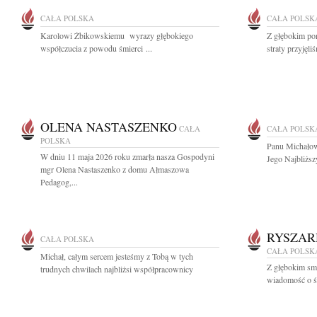
CAŁA POLSKA
CAŁA POLSK
Karolowi Żbikowskiemu wyrazy głębokiego
Z głębokim po
współczucia z powodu śmierci ...
straty przyjęli
OLENA NASTASZENKO
CAŁA
CAŁA POLSK
POLSKA
Panu Michałow
W dniu 11 maja 2026 roku zmarła nasza Gospodyni
Jego Najbliższ
mgr Olena Nastaszenko z domu Ałmaszowa
Pedagog,...
RYSZAR
CAŁA POLSKA
CAŁA POLSK
Michał, całym sercem jesteśmy z Tobą w tych
Z głębokim smu
trudnych chwilach najbliżsi współpracownicy
wiadomość o ś