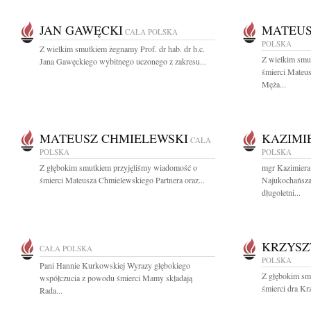
JAN GAWĘCKI
MATEUS
CAŁA POLSKA
POLSKA
Z wielkim smutkiem żegnamy Prof. dr hab. dr h.c.
Z wielkim smu
Jana Gawęckiego wybitnego uczonego z zakresu...
śmierci Mateu
Męża...
MATEUSZ CHMIELEWSKI
KAZIMI
CAŁA
POLSKA
POLSKA
Z głębokim smutkiem przyjęliśmy wiadomość o
mgr Kazimiera
śmierci Mateusza Chmielewskiego Partnera oraz...
Najukochańsza
długoletni...
KRZYSZ
CAŁA POLSKA
POLSKA
Pani Hannie Kurkowskiej Wyrazy głębokiego
Z głębokim sm
współczucia z powodu śmierci Mamy składają
śmierci dra Kr
Rada...