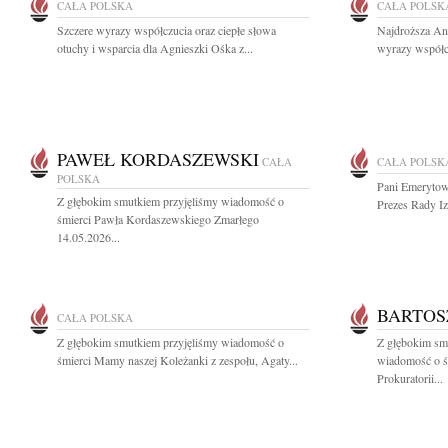
CAŁA POLSKA
CAŁA POLSK
Szczere wyrazy współczucia oraz ciepłe słowa
Najdroższa Ani
otuchy i wsparcia dla Agnieszki Ośka z...
wyrazy współc
PAWEŁ KORDASZEWSKI
CAŁA
CAŁA POLSK
POLSKA
Pani Emerytowa
Z głębokim smutkiem przyjęliśmy wiadomość o
Prezes Rady Iz
śmierci Pawła Kordaszewskiego Zmarłego
14.05.2026...
BARTOS
CAŁA POLSKA
Z głębokim smutkiem przyjęliśmy wiadomość o
Z głębokim smu
śmierci Mamy naszej Koleżanki z zespołu, Agaty...
wiadomość o ś
Prokuratorii...