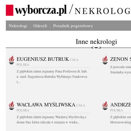
Nekrologi
Odeszli
Poradnik pogrzebowy
Inne nekrologi
EUGENIUSZ BUTRUK
ZENON 
CAŁA
POLSKA
Z powodu śmie
Z głębokim żalem żegnamy Pana Profesora dr. hab.
Smolarka wyraz
n. med. Eugeniusza Butruka Wybitnego Naukowca
i...
WACŁAWA MYŚLIWSKA
ANDRZE
CAŁA
POLSKA
POLSKA
Z głębokim żalem żegnamy Wacławę Myśliwską z
Z głębokim sm
domu Stec która odeszła 4 sierpnia w wieku...
Morozowskiego 