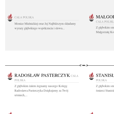
MAŁGOR
CAŁA POLSKA
CAŁA POLSK
Monice Mielnickiej oraz Jej Najbliższym składamy
Z głębokim sm
wyrazy głębokiego współczucia i słowa...
Małgorzatę Koś
RADOSŁAW PASTERCZYK
STANIS
CAŁA
POLSKA
POLSKA
Z głębokim żalem żegnamy naszego Kolegę
Z głębokim sm
Radosława Pasterczyka Dziękujemy za Twój
śmierci Stanis
uśmiech,...