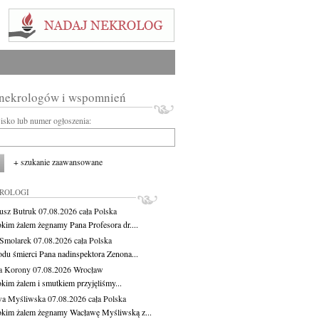
 nekrologów i wspomnień
wisko lub numer ogłoszenia:
+ szukanie zaawansowane
KROLOGI
usz Butruk
07.08.2026
cała Polska
okim żalem żegnamy Pana Profesora dr....
Smolarek
07.08.2026
cała Polska
du śmierci Pana nadinspektora Zenona...
a Korony
07.08.2026
Wrocław
okim żalem i smutkiem przyjęliśmy...
wa Myśliwska
07.08.2026
cała Polska
okim żalem żegnamy Wacławę Myśliwską z...