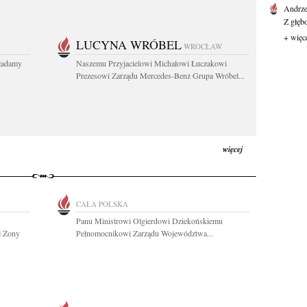
Andrze
Z głęb
+ więc
LUCYNA WRÓBEL
WROCŁAW
kładamy
Naszemu Przyjacielowi Michałowi Łuczakowi
Prezesowi Zarządu Mercedes-Benz Grupa Wróbel...
więcej
CAŁA POLSKA
Panu Ministrowi Olgierdowi Dziekońskiemu
j Żony
Pełnomocnikowi Zarządu Województwa...