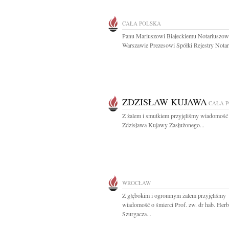
CAŁA POLSKA
Panu Mariuszowi Białeckiemu Notariuszow
Warszawie Prezesowi Spółki Rejestry Notari
ZDZISŁAW KUJAWA
CAŁA 
Z żalem i smutkiem przyjęliśmy wiadomość 
Zdzisława Kujawy Zasłużonego...
WROCŁAW
Z głębokim i ogromnym żalem przyjęliśmy
wiadomość o śmierci Prof. zw. dr hab. Herb
Szurgacza...