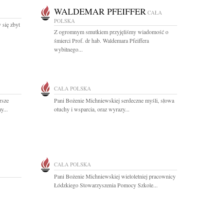
WALDEMAR PFEIFFER
CAŁA
POLSKA
 się zbyt
Z ogromnym smutkiem przyjęliśmy wiadomość o
śmierci Prof. dr hab. Waldemara Pfeiffera
wybitnego...
CAŁA POLSKA
rsze
Pani Bożenie Michniewskiej serdeczne myśli, słowa
y...
otuchy i wsparcia, oraz wyrazy...
CAŁA POLSKA
Pani Bożenie Michniewskiej wieloletniej pracownicy
Łódzkiego Stowarzyszenia Pomocy Szkole...