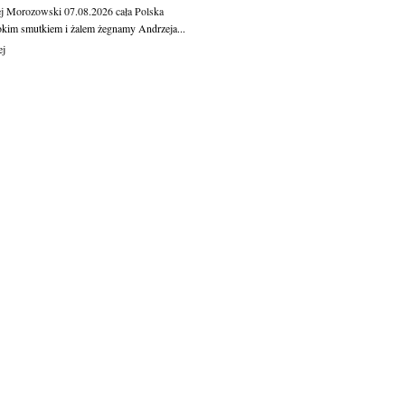
j Morozowski
07.08.2026
cała Polska
okim smutkiem i żalem żegnamy Andrzeja...
ej