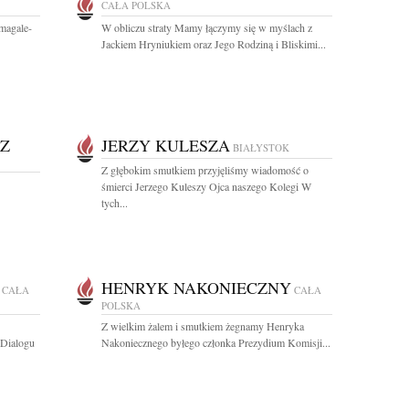
CAŁA POLSKA
magale-
W obliczu straty Mamy łączymy się w myślach z
Jackiem Hryniukiem oraz Jego Rodziną i Bliskimi...
Z
JERZY KULESZA
BIAŁYSTOK
Z głębokim smutkiem przyjęliśmy wiadomość o
śmierci Jerzego Kuleszy Ojca naszego Kolegi W
tych...
HENRYK NAKONIECZNY
CAŁA
CAŁA
POLSKA
Z wielkim żalem i smutkiem żegnamy Henryka
 Dialogu
Nakoniecznego byłego członka Prezydium Komisji...