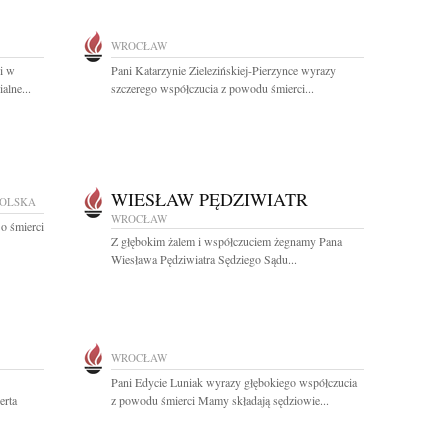
WROCŁAW
i w
Pani Katarzynie Zielezińskiej-Pierzynce wyrazy
alne...
szczerego współczucia z powodu śmierci...
WIESŁAW PĘDZIWIATR
POLSKA
WROCŁAW
o śmierci
Z głębokim żalem i współczuciem żegnamy Pana
Wiesława Pędziwiatra Sędziego Sądu...
WROCŁAW
Pani Edycie Luniak wyrazy głębokiego współczucia
erta
z powodu śmierci Mamy składają sędziowie...