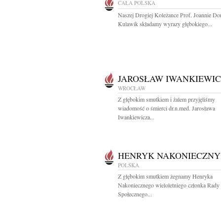
CAŁA POLSKA
Naszej Drogiej Koleżance Prof. Joannie Do
Kulawik składamy wyrazy głębokiego...
JAROSŁAW IWANKIEWIC
WROCŁAW
Z głębokim smutkiem i żalem przyjęliśmy
wiadomość o śmierci dr.n.med. Jarosława
Iwankiewicza...
HENRYK NAKONIECZNY
POLSKA
Z głębokim smutkiem żegnamy Henryka
Nakoniecznego wieloletniego członka Rady
Społecznego...