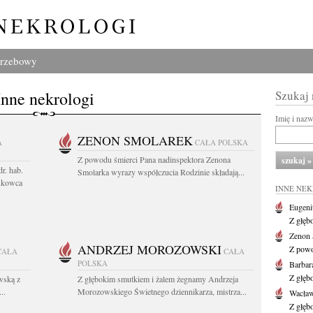
grzebowy
Inne nekrologi
Szukaj
Imię i naz
ZENON SMOLAREK
A
CAŁA POLSKA
Z powodu śmierci Pana nadinspektora Zenona
r. hab.
Smolarka wyrazy współczucia Rodzinie składają...
ukowca
INNE NE
Eugeni
Z głęb
Zenon 
ANDRZEJ MOROZOWSKI
Z powo
CAŁA
CAŁA
POLSKA
Barbar
Z głęb
wską z
Z głębokim smutkiem i żalem żegnamy Andrzeja
..
Morozowskiego Świetnego dziennikarza, mistrza...
Wacła
Z głęb