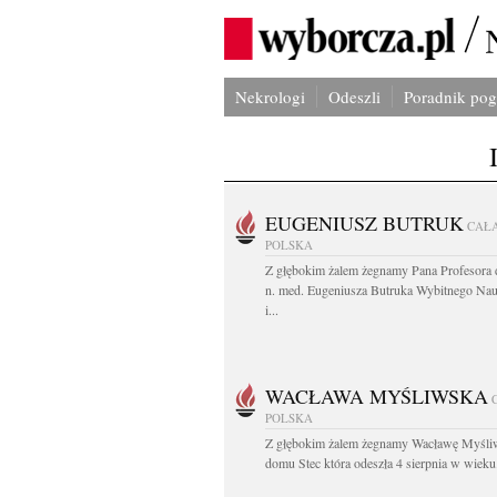
Nekrologi
Odeszli
Poradnik po
EUGENIUSZ BUTRUK
CAŁ
POLSKA
Z głębokim żalem żegnamy Pana Profesora d
n. med. Eugeniusza Butruka Wybitnego Na
i...
WACŁAWA MYŚLIWSKA
POLSKA
Z głębokim żalem żegnamy Wacławę Myśli
domu Stec która odeszła 4 sierpnia w wieku.