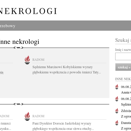
grzebowy
Inne nekrologi
Szukaj
Imię i naz
RADOM
Sędziemu Marcinowi Kobylskiemu wyrazy
ają
głębokiemu współczucia z powodu śmierci Taty...
INNE NE
06.08
Annie 
06.08
Sędzie
Zdzisł
ADOM
RADOM
Z ogro
Danut
 śmierci
Pani Dyrektor Dorocie Jaskólskiej wyrazy
Z ogro
zynku...
głębokiego współczucia oraz słowa otuchy...