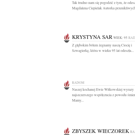
Tak trudno nam się pogodzić z tym, że odes
Magdalena Ciepielak Autorka przenikliwych
KRYSTYNA SAR
WIEK: 95
RA
Z głębokim bólem żegnamy naszą Ciocię i
Szwagierkę, która w wieku 95 lat odeszła...
RADOM
Naszej kochanej Ewie Witkowskiej wyrazy
najszczerszego współczucia z powodu śmier
Mamy...
ZBYSZEK WIECZOREK
R