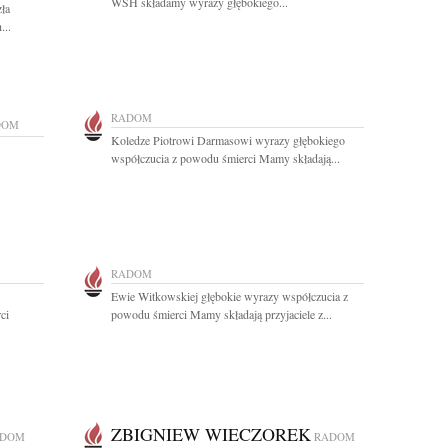
WSH składamy wyrazy głębokiego...
zła
...
RADOM
DOM
Koledze Piotrowi Darmasowi wyrazy głębokiego
współczucia z powodu śmierci Mamy składają...
RADOM
Ewie Witkowskiej głębokie wyrazy współczucia z
ci
powodu śmierci Mamy składają przyjaciele z...
ZBIGNIEW WIECZOREK
ADOM
RADOM