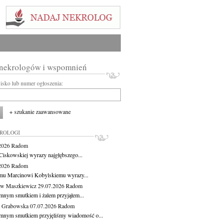
 nekrologów i wspomnień
wisko lub numer ogłoszenia:
+ szukanie zaawansowane
KROLOGI
.2026
Radom
Ciskowskiej wyrazy najgłębszego...
.2026
Radom
mu Marcinowi Kobylskiemu wyrazy...
aw Maszkiewicz
29.07.2026
Radom
mnym smutkiem i żalem przyjąłem...
a Grabowska
07.07.2026
Radom
mnym smutkiem przyjęliśmy wiadomość o...