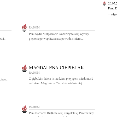
26.05
Panu D
+ więc
RADOM
Pani Sędzi Małgorzacie Goździejewskiej wyrazy
wi...
głębokiego współczucia z powodu śmierci...
MAGDALENA CIEPIELAK
RADOM
Z głębokim żalem i smutkiem przyjąłem wiadomość
iego...
o śmierci Magdaleny Ciepielak wieloletniej...
K
RADOM
Pani Barbarze Białkowskiej długoletniej Pracownicy