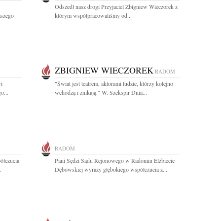
Odszedł nasz drogi Przyjaciel Zbigniew Wieczorek z
aszego
którym współpracowaliśmy od...
ZBIGNIEW WIECZOREK
RADOM
i
"Świat jest teatrem, aktorami ludzie, którzy kolejno
o...
wchodzą i znikają." W. Szekspir Dnia...
RADOM
ółczucia
Pani Sędzi Sądu Rejonowego w Radomiu Elżbiecie
.
Dębowskiej wyrazy głębokiego współczucia z...