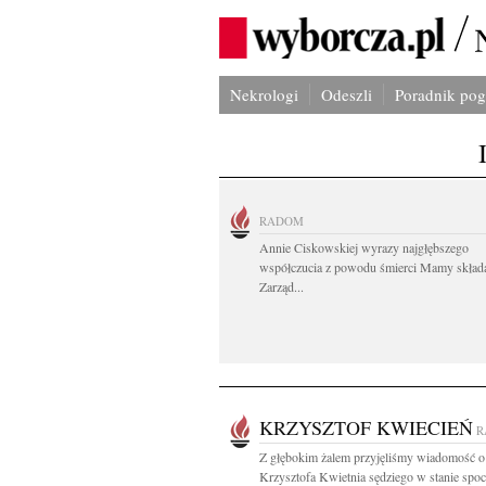
Nekrologi
Odeszli
Poradnik po
RADOM
Annie Ciskowskiej wyrazy najgłębszego
współczucia z powodu śmierci Mamy skład
Zarząd...
KRZYSZTOF KWIECIEŃ
R
Z głębokim żalem przyjęliśmy wiadomość o
Krzysztofa Kwietnia sędziego w stanie spoc