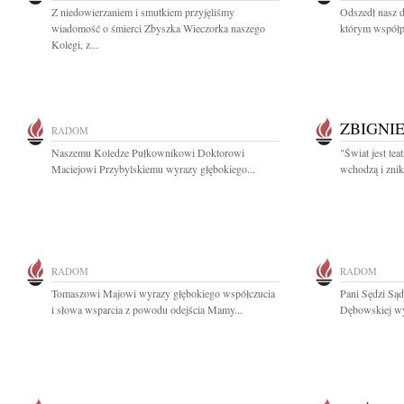
Z niedowierzaniem i smutkiem przyjęliśmy
Odszedł nasz d
wiadomość o śmierci Zbyszka Wieczorka naszego
którym współp
Kolegi, z...
ZBIGNI
RADOM
Naszemu Koledze Pułkownikowi Doktorowi
"Świat jest tea
Maciejowi Przybylskiemu wyrazy głębokiego...
wchodzą i znik
RADOM
RADOM
Tomaszowi Majowi wyrazy głębokiego współczucia
Pani Sędzi Są
i słowa wsparcia z powodu odejścia Mamy...
Dębowskiej wyr