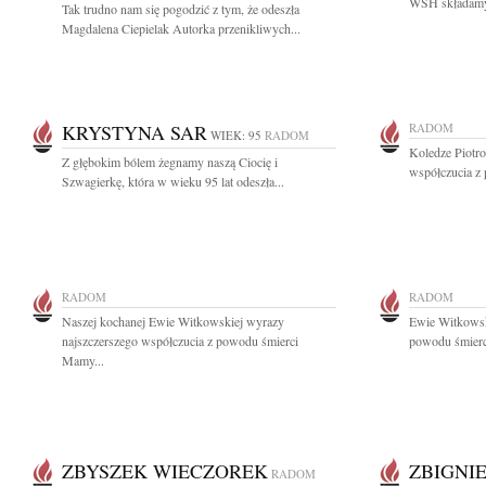
WSH składamy 
Tak trudno nam się pogodzić z tym, że odeszła
Magdalena Ciepielak Autorka przenikliwych...
KRYSTYNA SAR
RADOM
WIEK: 95
RADOM
Koledze Piotr
Z głębokim bólem żegnamy naszą Ciocię i
współczucia z
Szwagierkę, która w wieku 95 lat odeszła...
RADOM
RADOM
Naszej kochanej Ewie Witkowskiej wyrazy
Ewie Witkowsk
najszczerszego współczucia z powodu śmierci
powodu śmierci
Mamy...
ZBYSZEK WIECZOREK
ZBIGNI
RADOM