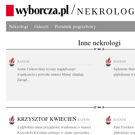
Nekrologi
Odeszli
Poradnik pogrzebowy
Inne nekrologi
RADOM
RADOM
Annie Ciskowskiej wyrazy najgłębszego
Sędziemu Mar
współczucia z powodu śmierci Mamy składają
głębokiemu wsp
Zarząd...
KRZYSZTOF KWIECIEŃ
RADOM
RADOM
Z głębokim żalem przyjęliśmy wiadomość o śmierci
Pani Dyrektor 
Krzysztofa Kwietnia sędziego w stanie spoczynku...
głębokiego wsp