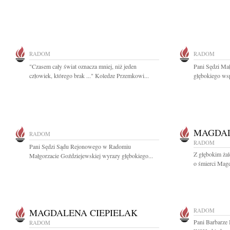
RADOM
RADOM
"Czasem cały świat oznacza mniej, niż jeden
Pani Sędzi Ma
człowiek, którego brak ..." Koledze Przemkowi...
głębokiego wsp
MAGDAL
RADOM
RADOM
Pani Sędzi Sądu Rejonowego w Radomiu
Z głębokim ża
Małgorzacie Goździejewskiej wyrazy głębokiego...
o śmierci Magda
MAGDALENA CIEPIELAK
RADOM
Pani Barbarze 
RADOM