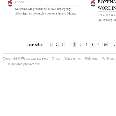
BOŻENA
RADOM
WORDI
Koleżance Małgorzacie Sokołowskiej wyrazy
głębokiego współczucia z powodu śmierci Mamy...
Z wielkim żal
mgr Bożeny Ma
« poprzednie
1
2
3
4
5
6
7
8
9
10
...
Copyright © Wyborcza sp. z o.o.
O nas
Staże u nas
Reklama
Polityka 
Ustawienia prywatności