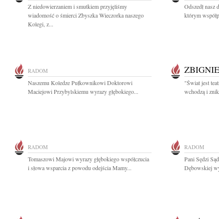
Z niedowierzaniem i smutkiem przyjęliśmy
Odszedł nasz d
wiadomość o śmierci Zbyszka Wieczorka naszego
którym współp
Kolegi, z...
ZBIGNI
RADOM
Naszemu Koledze Pułkownikowi Doktorowi
"Świat jest tea
Maciejowi Przybylskiemu wyrazy głębokiego...
wchodzą i znik
RADOM
RADOM
Tomaszowi Majowi wyrazy głębokiego współczucia
Pani Sędzi Są
i słowa wsparcia z powodu odejścia Mamy...
Dębowskiej wyr