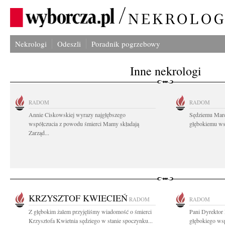
Nekrologi
Odeszli
Poradnik pogrzebowy
Inne nekrologi
RADOM
RADOM
Annie Ciskowskiej wyrazy najgłębszego
Sędziemu Mar
współczucia z powodu śmierci Mamy składają
głębokiemu wsp
Zarząd...
KRZYSZTOF KWIECIEŃ
RADOM
RADOM
Z głębokim żalem przyjęliśmy wiadomość o śmierci
Pani Dyrektor 
Krzysztofa Kwietnia sędziego w stanie spoczynku...
głębokiego wsp