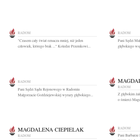
RADOM
RADOM
"Czasem cały świat oznacza mniej, niż jeden
Pani Sędzi Ma
człowiek, którego brak ..." Koledze Przemkowi...
głębokiego wsp
MAGDAL
RADOM
RADOM
Pani Sędzi Sądu Rejonowego w Radomiu
Z głębokim ża
Małgorzacie Goździejewskiej wyrazy głębokiego...
o śmierci Magda
MAGDALENA CIEPIELAK
RADOM
Pani Barbarze 
RADOM