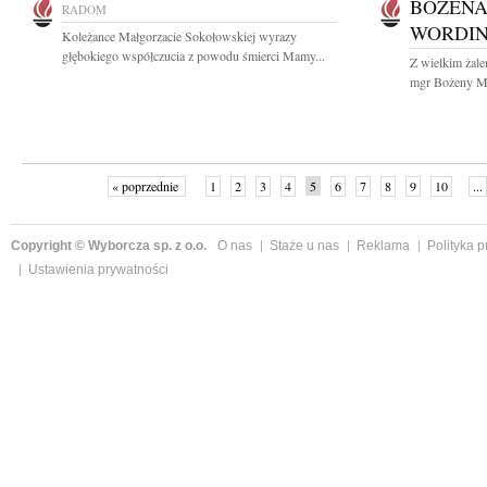
BOŻENA
RADOM
WORDI
Koleżance Małgorzacie Sokołowskiej wyrazy
głębokiego współczucia z powodu śmierci Mamy...
Z wielkim żal
mgr Bożeny Ma
« poprzednie
1
2
3
4
5
6
7
8
9
10
...
Copyright © Wyborcza sp. z o.o.
O nas
Staże u nas
Reklama
Polityka 
Ustawienia prywatności