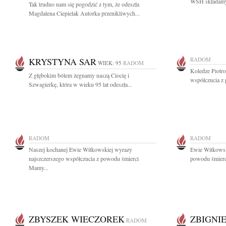
WSH składamy 
Tak trudno nam się pogodzić z tym, że odeszła
Magdalena Ciepielak Autorka przenikliwych...
KRYSTYNA SAR
RADOM
WIEK: 95
RADOM
Koledze Piotr
Z głębokim bólem żegnamy naszą Ciocię i
współczucia z
Szwagierkę, która w wieku 95 lat odeszła...
RADOM
RADOM
Naszej kochanej Ewie Witkowskiej wyrazy
Ewie Witkowsk
najszczerszego współczucia z powodu śmierci
powodu śmierci
Mamy...
ZBYSZEK WIECZOREK
ZBIGNI
RADOM