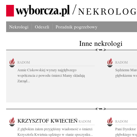
Nekrologi
Odeszli
Poradnik pogrzebowy
Inne nekrologi
RADOM
RADOM
Annie Ciskowskiej wyrazy najgłębszego
Sędziemu Mar
współczucia z powodu śmierci Mamy składają
głębokiemu wsp
Zarząd...
KRZYSZTOF KWIECIEŃ
RADOM
RADOM
Z głębokim żalem przyjęliśmy wiadomość o śmierci
Pani Dyrektor 
Krzysztofa Kwietnia sędziego w stanie spoczynku...
głębokiego wsp