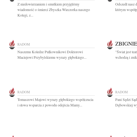
Z niedowierzaniem i smutkiem przyjęliśmy
Odszedł nasz d
wiadomość o śmierci Zbyszka Wieczorka naszego
którym współp
Kolegi, z...
ZBIGNI
RADOM
Naszemu Koledze Pułkownikowi Doktorowi
"Świat jest tea
Maciejowi Przybylskiemu wyrazy głębokiego...
wchodzą i znik
RADOM
RADOM
Tomaszowi Majowi wyrazy głębokiego współczucia
Pani Sędzi Są
i słowa wsparcia z powodu odejścia Mamy...
Dębowskiej wyr