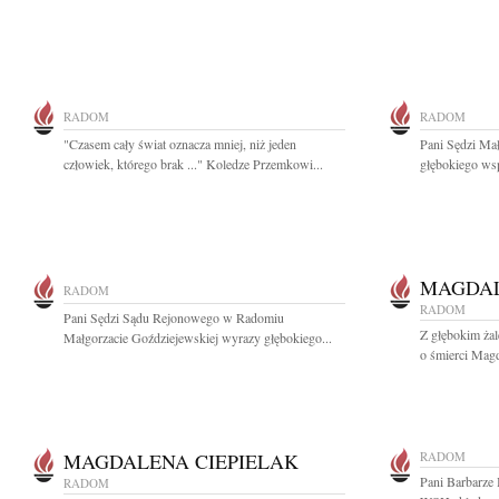
RADOM
RADOM
"Czasem cały świat oznacza mniej, niż jeden
Pani Sędzi Ma
człowiek, którego brak ..." Koledze Przemkowi...
głębokiego wsp
MAGDAL
RADOM
RADOM
Pani Sędzi Sądu Rejonowego w Radomiu
Z głębokim ża
Małgorzacie Goździejewskiej wyrazy głębokiego...
o śmierci Magda
MAGDALENA CIEPIELAK
RADOM
Pani Barbarze 
RADOM