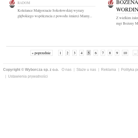
BOŻENA
RADOM
WORDI
Koleżance Małgorzacie Sokołowskiej wyrazy
głębokiego współczucia z powodu śmierci Mamy...
Z wielkim żal
mgr Bożeny Ma
« poprzednie
1
2
3
4
5
6
7
8
9
10
...
Copyright © Wyborcza sp. z o.o.
O nas
Staże u nas
Reklama
Polityka 
Ustawienia prywatności