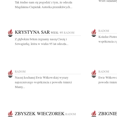
WSH składamy 
Tak trudno nam się pogodzić z tym, że odeszła
Magdalena Ciepielak Autorka przenikliwych...
KRYSTYNA SAR
RADOM
WIEK: 95
RADOM
Koledze Piotr
Z głębokim bólem żegnamy naszą Ciocię i
współczucia z
Szwagierkę, która w wieku 95 lat odeszła...
RADOM
RADOM
Naszej kochanej Ewie Witkowskiej wyrazy
Ewie Witkowsk
najszczerszego współczucia z powodu śmierci
powodu śmierci
Mamy...
ZBYSZEK WIECZOREK
ZBIGNI
RADOM