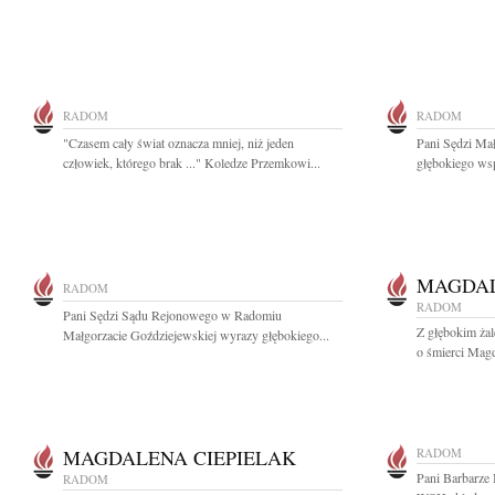
RADOM
RADOM
"Czasem cały świat oznacza mniej, niż jeden
Pani Sędzi Ma
człowiek, którego brak ..." Koledze Przemkowi...
głębokiego wsp
MAGDAL
RADOM
RADOM
Pani Sędzi Sądu Rejonowego w Radomiu
Z głębokim ża
Małgorzacie Goździejewskiej wyrazy głębokiego...
o śmierci Magda
MAGDALENA CIEPIELAK
RADOM
Pani Barbarze 
RADOM