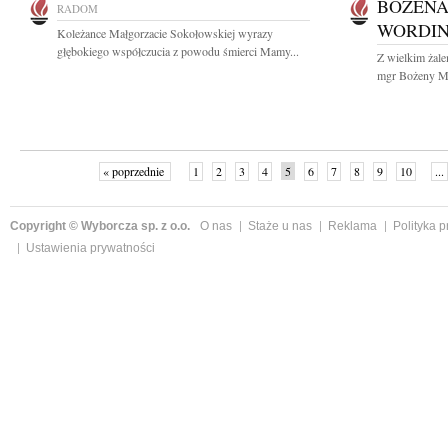
BOŻENA
RADOM
WORDI
Koleżance Małgorzacie Sokołowskiej wyrazy
głębokiego współczucia z powodu śmierci Mamy...
Z wielkim żal
mgr Bożeny Ma
« poprzednie
1
2
3
4
5
6
7
8
9
10
...
Copyright © Wyborcza sp. z o.o.
O nas
Staże u nas
Reklama
Polityka 
Ustawienia prywatności