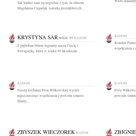
WSH składamy 
Tak trudno nam się pogodzić z tym, że odeszła
Magdalena Ciepielak Autorka przenikliwych...
KRYSTYNA SAR
RADOM
WIEK: 95
RADOM
Koledze Piotr
Z głębokim bólem żegnamy naszą Ciocię i
współczucia z
Szwagierkę, która w wieku 95 lat odeszła...
RADOM
RADOM
Naszej kochanej Ewie Witkowskiej wyrazy
Ewie Witkowsk
najszczerszego współczucia z powodu śmierci
powodu śmierci
Mamy...
ZBYSZEK WIECZOREK
ZBIGNI
RADOM