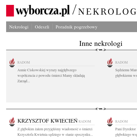
Nekrologi
Odeszli
Poradnik pogrzebowy
Inne nekrologi
RADOM
RADOM
Annie Ciskowskiej wyrazy najgłębszego
Sędziemu Mar
współczucia z powodu śmierci Mamy składają
głębokiemu wsp
Zarząd...
KRZYSZTOF KWIECIEŃ
RADOM
RADOM
Z głębokim żalem przyjęliśmy wiadomość o śmierci
Pani Dyrektor 
Krzysztofa Kwietnia sędziego w stanie spoczynku...
głębokiego wsp