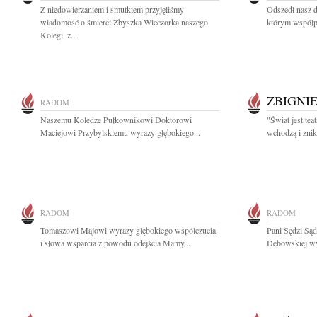
Z niedowierzaniem i smutkiem przyjęliśmy
Odszedł nasz d
wiadomość o śmierci Zbyszka Wieczorka naszego
którym współp
Kolegi, z...
ZBIGNI
RADOM
Naszemu Koledze Pułkownikowi Doktorowi
"Świat jest tea
Maciejowi Przybylskiemu wyrazy głębokiego...
wchodzą i znik
RADOM
RADOM
Tomaszowi Majowi wyrazy głębokiego współczucia
Pani Sędzi Są
i słowa wsparcia z powodu odejścia Mamy...
Dębowskiej wyr