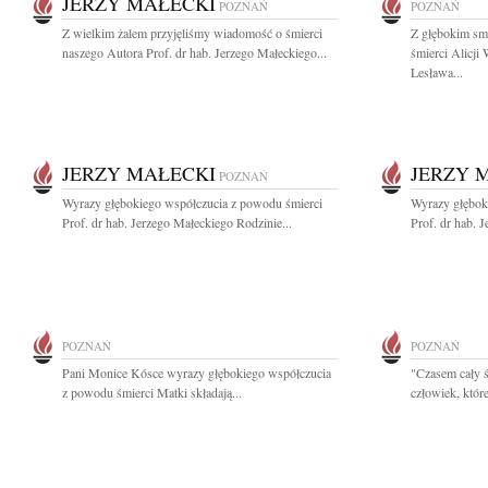
JERZY MAŁECKI
POZNAŃ
POZNAŃ
Z wielkim żalem przyjęliśmy wiadomość o śmierci
Z głębokim sm
naszego Autora Prof. dr hab. Jerzego Małeckiego...
śmierci Alicji
Lesława...
JERZY MAŁECKI
JERZY 
POZNAŃ
Wyrazy głębokiego współczucia z powodu śmierci
Wyrazy głębok
Prof. dr hab. Jerzego Małeckiego Rodzinie...
Prof. dr hab. 
POZNAŃ
POZNAŃ
Pani Monice Kósce wyrazy głębokiego współczucia
"Czasem cały ś
z powodu śmierci Matki składają...
człowiek, które