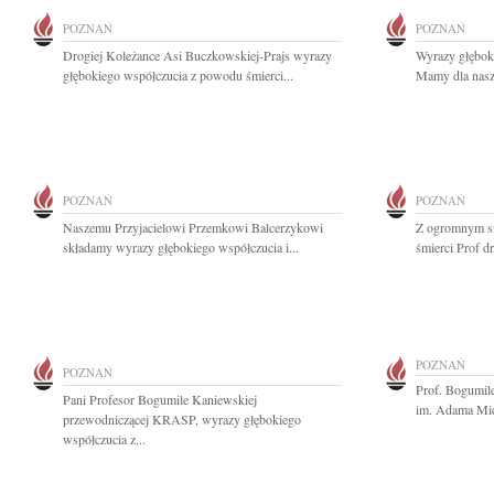
POZNAŃ
POZNAŃ
Drogiej Koleżance Asi Buczkowskiej-Prajs wyrazy
Wyrazy głębok
głębokiego współczucia z powodu śmierci...
Mamy dla nasze
POZNAŃ
POZNAŃ
Naszemu Przyjacielowi Przemkowi Balcerzykowi
Z ogromnym s
składamy wyrazy głębokiego współczucia i...
śmierci Prof d
POZNAŃ
POZNAŃ
Prof. Bogumil
Pani Profesor Bogumile Kaniewskiej
im. Adama Mic
przewodniczącej KRASP, wyrazy głębokiego
współczucia z...