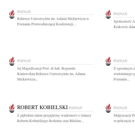
POZNAŃ
POZNAŃ
Rektorce Uniwersytetu im. Adama Mickiewicza w
Społeczność A
Poznaniu Przewodniczącej Konferencji...
Krakowie skład
POZNAŃ
POZNAŃ
Jej Magnificencji Prof. dr hab. Bogumile
Z ogromnym ża
Kaniewskiej Rektorce Uniwersytetu im. Adama
wieloletniego
Mickiewicza...
Poznaniu...
ROBERT KOBIELSKI
POZNAŃ
POZNAŃ
Z głębokim żalem przyjęliśmy wiadomość o śmierci
Małgorzacie Pr
Roberta Kobielskiego Rodzinie oraz Bliskim...
współczucia w 