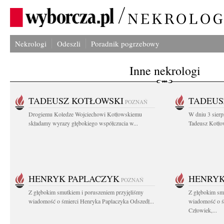
Nekrologi
Odeszli
Poradnik pogrzebowy
Inne nekrologi
TADEUSZ KOTŁOWSKI
TADEUS
POZNAŃ
Drogiemu Koledze Wojciechowi Kotłowskiemu
W dniu 3 sierp
składamy wyrazy głębokiego współczucia w...
Tadeusz Kotłow
HENRYK PAPLACZYK
HENRYK
POZNAŃ
Z głębokim smutkiem i poruszeniem przyjęliśmy
Z głębokim smu
wiadomość o śmierci Henryka Paplaczyka Odszedł...
wiadomość o ś
Człowiek,...