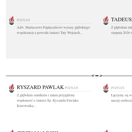
TADEUS
POZNAŃ
Adw. Mariuszowi Paplaczykowi wyrazy głębokiego
Z głębokim ża
współczucia z powodu śmierci Taty Wojciech...
sierpnia 2026 r
RYSZARD PAWLAK
POZNAŃ
POZNAŃ
Z głębokim smutkiem i żalem przyjęliśmy
Łączymy się w
wiadomość o śmierci Śp. Ryszarda Pawlaka
naszej serdeczn
Kierownika...