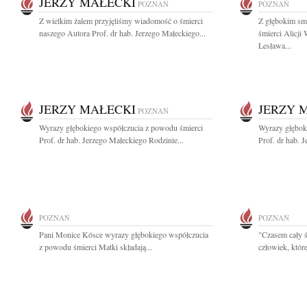
JERZY MAŁECKI
POZNAŃ
POZNAŃ
Z wielkim żalem przyjęliśmy wiadomość o śmierci
Z głębokim sm
naszego Autora Prof. dr hab. Jerzego Małeckiego...
śmierci Alicji
Lesława...
JERZY MAŁECKI
JERZY 
POZNAŃ
Wyrazy głębokiego współczucia z powodu śmierci
Wyrazy głębok
Prof. dr hab. Jerzego Małeckiego Rodzinie...
Prof. dr hab. 
POZNAŃ
POZNAŃ
Pani Monice Kósce wyrazy głębokiego współczucia
"Czasem cały ś
z powodu śmierci Matki składają...
człowiek, które