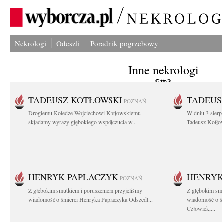
Nekrologi
Odeszli
Poradnik pogrzebowy
Inne nekrologi
TADEUSZ KOTŁOWSKI
TADEUS
POZNAŃ
Drogiemu Koledze Wojciechowi Kotłowskiemu
W dniu 3 sierp
składamy wyrazy głębokiego współczucia w...
Tadeusz Kotłow
HENRYK PAPLACZYK
HENRYK
POZNAŃ
Z głębokim smutkiem i poruszeniem przyjęliśmy
Z głębokim smu
wiadomość o śmierci Henryka Paplaczyka Odszedł...
wiadomość o ś
Człowiek,...