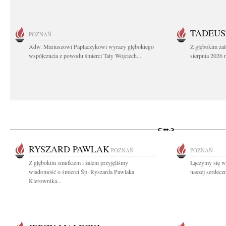
TADEUS
POZNAŃ
Adw. Mariuszowi Paplaczykowi wyrazy głębokiego
Z głębokim ża
współczucia z powodu śmierci Taty Wojciech...
sierpnia 2026 r
RYSZARD PAWLAK
POZNAŃ
POZNAŃ
Z głębokim smutkiem i żalem przyjęliśmy
Łączymy się w
wiadomość o śmierci Śp. Ryszarda Pawlaka
naszej serdeczn
Kierownika...