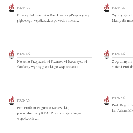
POZNAŃ
POZNAŃ
Drogiej Koleżance Asi Buczkowskiej-Prajs wyrazy
Wyrazy głębok
głębokiego współczucia z powodu śmierci...
Mamy dla nasze
POZNAŃ
POZNAŃ
Naszemu Przyjacielowi Przemkowi Balcerzykowi
Z ogromnym s
składamy wyrazy głębokiego współczucia i...
śmierci Prof d
POZNAŃ
POZNAŃ
Prof. Bogumil
Pani Profesor Bogumile Kaniewskiej
im. Adama Mic
przewodniczącej KRASP, wyrazy głębokiego
współczucia z...