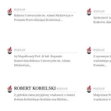
POZNAŃ
POZNAŃ
Rektorce Uniwersytetu im. Adama Mickiewicza w
Społeczność A
Poznaniu Przewodniczącej Konferencji...
Krakowie skład
POZNAŃ
POZNAŃ
Jej Magnificencji Prof. dr hab. Bogumile
Z ogromnym ża
Kaniewskiej Rektorce Uniwersytetu im. Adama
wieloletniego
Mickiewicza...
Poznaniu...
ROBERT KOBIELSKI
POZNAŃ
POZNAŃ
Z głębokim żalem przyjęliśmy wiadomość o śmierci
Małgorzacie Pr
Roberta Kobielskiego Rodzinie oraz Bliskim...
współczucia w 