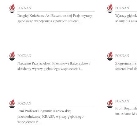
POZNAŃ
POZNAŃ
Drogiej Koleżance Asi Buczkowskiej-Prajs wyrazy
Wyrazy głębok
głębokiego współczucia z powodu śmierci...
Mamy dla nasze
POZNAŃ
POZNAŃ
Naszemu Przyjacielowi Przemkowi Balcerzykowi
Z ogromnym s
składamy wyrazy głębokiego współczucia i...
śmierci Prof d
POZNAŃ
POZNAŃ
Prof. Bogumil
Pani Profesor Bogumile Kaniewskiej
im. Adama Mic
przewodniczącej KRASP, wyrazy głębokiego
współczucia z...