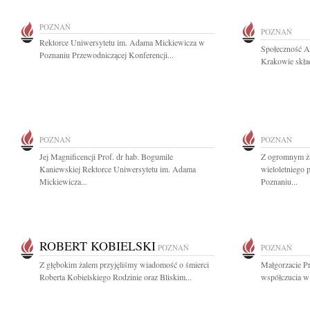
POZNAŃ
POZNAŃ
Rektorce Uniwersytetu im. Adama Mickiewicza w
Społeczność A
Poznaniu Przewodniczącej Konferencji...
Krakowie skład
POZNAŃ
POZNAŃ
Jej Magnificencji Prof. dr hab. Bogumile
Z ogromnym ża
Kaniewskiej Rektorce Uniwersytetu im. Adama
wieloletniego
Mickiewicza...
Poznaniu...
ROBERT KOBIELSKI
POZNAŃ
POZNAŃ
Z głębokim żalem przyjęliśmy wiadomość o śmierci
Małgorzacie Pr
Roberta Kobielskiego Rodzinie oraz Bliskim...
współczucia w 