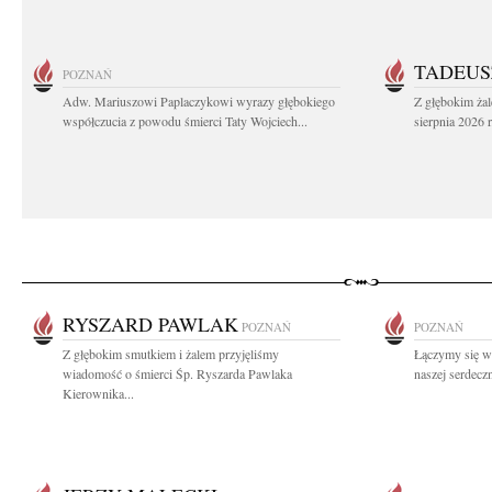
TADEUS
POZNAŃ
Adw. Mariuszowi Paplaczykowi wyrazy głębokiego
Z głębokim ża
współczucia z powodu śmierci Taty Wojciech...
sierpnia 2026 r
RYSZARD PAWLAK
POZNAŃ
POZNAŃ
Z głębokim smutkiem i żalem przyjęliśmy
Łączymy się w
wiadomość o śmierci Śp. Ryszarda Pawlaka
naszej serdeczn
Kierownika...