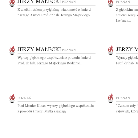
JERZY MAŁECKI
POZNAŃ
POZNAŃ
Z wielkim żalem przyjęliśmy wiadomość o śmierci
Z głębokim sm
naszego Autora Prof. dr hab. Jerzego Małeckiego...
śmierci Alicji
Lesława...
JERZY MAŁECKI
JERZY 
POZNAŃ
Wyrazy głębokiego współczucia z powodu śmierci
Wyrazy głębok
Prof. dr hab. Jerzego Małeckiego Rodzinie...
Prof. dr hab. 
POZNAŃ
POZNAŃ
Pani Monice Kósce wyrazy głębokiego współczucia
"Czasem cały ś
z powodu śmierci Matki składają...
człowiek, które