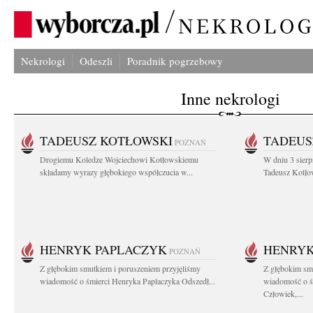
Nekrologi
Odeszli
Poradnik pogrzebowy
Inne nekrologi
TADEUSZ KOTŁOWSKI
TADEUS
POZNAŃ
Drogiemu Koledze Wojciechowi Kotłowskiemu
W dniu 3 sierp
składamy wyrazy głębokiego współczucia w...
Tadeusz Kotłow
HENRYK PAPLACZYK
HENRYK
POZNAŃ
Z głębokim smutkiem i poruszeniem przyjęliśmy
Z głębokim smu
wiadomość o śmierci Henryka Paplaczyka Odszedł...
wiadomość o ś
Człowiek,...