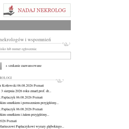
 nekrologów i wspomnień
wisko lub numer ogłoszenia:
+ szukanie zaawansowane
KROLOGI
z Kotłowski
06.08.2026
Poznań
3 sierpnia 2026 roku zmarł prof. dr...
 Paplaczyk
06.08.2026
Poznań
okim smutkiem i poruszeniem przyjęliśmy...
 Paplaczyk
06.08.2026
Poznań
okim smutkiem i żalem przyjęliśmy...
.2026
Poznań
ariuszowi Paplaczykowi wyrazy głębokiego...