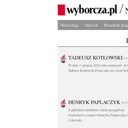
Nekrologi
Odeszli
Poradnik po
TADEUSZ KOTŁOWSKI
PO
W dniu 3 sierpnia 2026 roku zmarł prof. dr 
Tadeusz Kotłowski Przez całe swe życie był.
HENRYK PAPLACZYK
POZ
Z głębokim smutkiem i żalem przyjęliśmy
wiadomość o śmierci Henryka Paplaczyka 
Człowiek,...