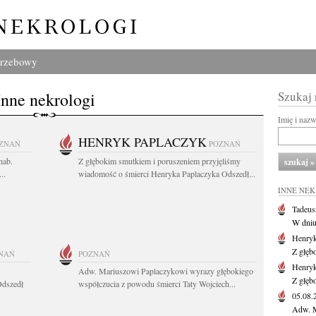
grzebowy
Inne nekrologi
Szukaj
Imię i naz
HENRYK PAPLACZYK
ZNAŃ
POZNAŃ
hab.
Z głębokim smutkiem i poruszeniem przyjęliśmy
..
wiadomość o śmierci Henryka Paplaczyka Odszedł...
INNE NE
Tadeus
W dniu 
Henryk
Z głęb
NAŃ
POZNAŃ
Henryk
Adw. Mariuszowi Paplaczykowi wyrazy głębokiego
Z głęb
Odszedł
współczucia z powodu śmierci Taty Wojciech...
05.08
Adw. M