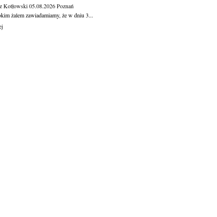
z Kotłowski
05.08.2026
Poznań
okim żalem zawiadamiamy, że w dniu 3...
ej