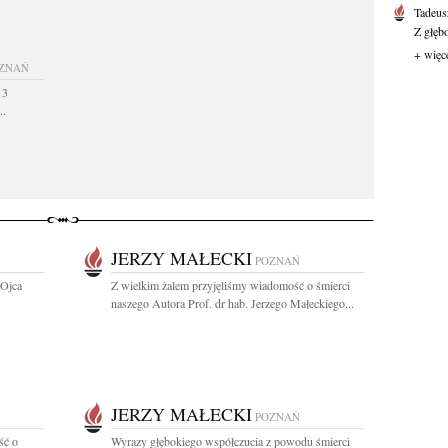
Tadeus
Z głęb
+ więc
ZNAŃ
 3
..
JERZY MAŁECKI
POZNAŃ
 Ojca
Z wielkim żalem przyjęliśmy wiadomość o śmierci
naszego Autora Prof. dr hab. Jerzego Małeckiego...
JERZY MAŁECKI
POZNAŃ
ść o
Wyrazy głębokiego współczucia z powodu śmierci