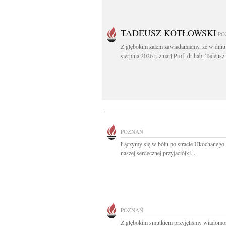
TADEUSZ KOTŁOWSKI
PO
Z głębokim żalem zawiadamiamy, że w dniu
sierpnia 2026 r. zmarł Prof. dr hab. Tadeusz.
POZNAŃ
Łączymy się w bólu po stracie Ukochanego
naszej serdecznej przyjaciółki...
POZNAŃ
Z głębokim smutkiem przyjęliśmy wiadomo