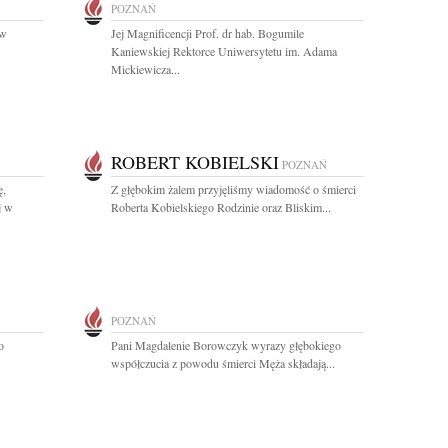
POZNAŃ
 w
Jej Magnificencji Prof. dr hab. Bogumile
Kaniewskiej Rektorce Uniwersytetu im. Adama
Mickiewicza...
ROBERT KOBIELSKI
POZNAŃ
ę,
Z głębokim żalem przyjęliśmy wiadomość o śmierci
j w
Roberta Kobielskiego Rodzinie oraz Bliskim...
POZNAŃ
o
Pani Magdalenie Borowczyk wyrazy głębokiego
współczucia z powodu śmierci Męża składają...