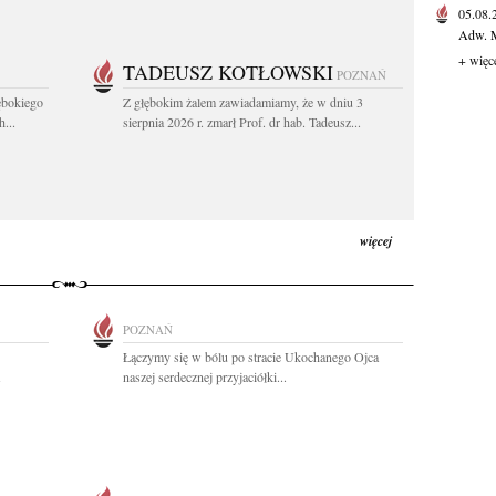
05.08
Adw. M
+ więc
TADEUSZ KOTŁOWSKI
POZNAŃ
ębokiego
Z głębokim żalem zawiadamiamy, że w dniu 3
...
sierpnia 2026 r. zmarł Prof. dr hab. Tadeusz...
więcej
POZNAŃ
Łączymy się w bólu po stracie Ukochanego Ojca
naszej serdecznej przyjaciółki...