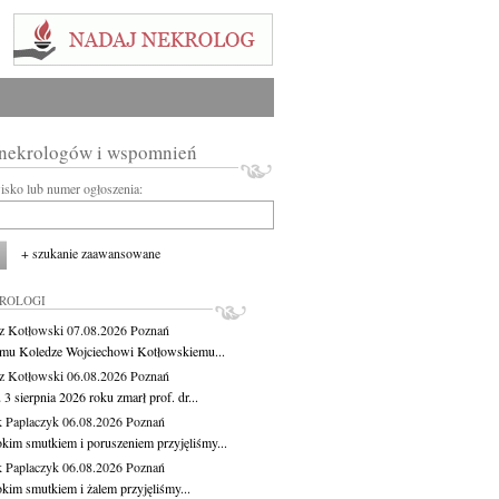
 nekrologów i wspomnień
wisko lub numer ogłoszenia:
+ szukanie zaawansowane
KROLOGI
z Kotłowski
07.08.2026
Poznań
mu Koledze Wojciechowi Kotłowskiemu...
z Kotłowski
06.08.2026
Poznań
3 sierpnia 2026 roku zmarł prof. dr...
 Paplaczyk
06.08.2026
Poznań
okim smutkiem i poruszeniem przyjęliśmy...
 Paplaczyk
06.08.2026
Poznań
okim smutkiem i żalem przyjęliśmy...