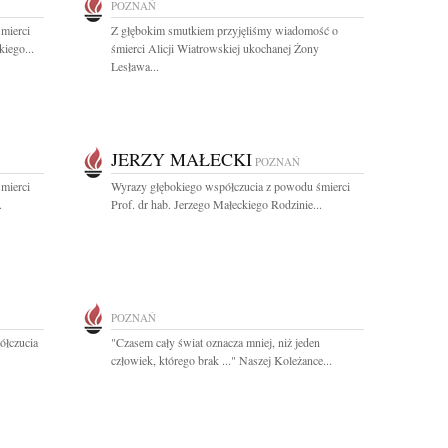
POZNAŃ
mierci
Z głębokim smutkiem przyjęliśmy wiadomość o
iego...
śmierci Alicji Wiatrowskiej ukochanej Żony
Lesława...
JERZY MAŁECKI
POZNAŃ
mierci
Wyrazy głębokiego współczucia z powodu śmierci
.
Prof. dr hab. Jerzego Małeckiego Rodzinie...
POZNAŃ
ółczucia
"Czasem cały świat oznacza mniej, niż jeden
człowiek, którego brak ..." Naszej Koleżance...