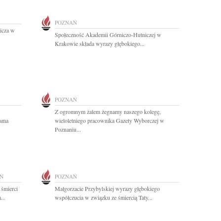
POZNAŃ
icza w
Społeczność Akademii Górniczo-Hutniczej w
Krakowie składa wyrazy głębokiego...
POZNAŃ
Z ogromnym żalem żegnamy naszego kolegę,
dama
wieloletniego pracownika Gazety Wyborczej w
Poznaniu...
Ń
POZNAŃ
 śmierci
Małgorzacie Przybylskiej wyrazy głębokiego
...
współczucia w związku ze śmiercią Taty...