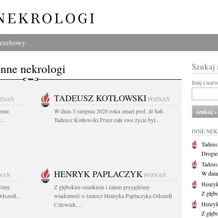
grzebowy
Inne nekrologi
Szukaj
Imię i naz
TADEUSZ KOTŁOWSKI
ZNAŃ
POZNAŃ
iemu
W dniu 3 sierpnia 2026 roku zmarł prof. dr hab.
..
Tadeusz Kotłowski Przez całe swe życie był...
INNE NE
Tadeus
Drogie
Tadeus
HENRYK PAPLACZYK
W dniu 
NAŃ
POZNAŃ
Henryk
liśmy
Z głębokim smutkiem i żalem przyjęliśmy
Z głęb
dszedł...
wiadomość o śmierci Henryka Paplaczyka Odszedł
Henryk
Człowiek,...
Z głęb