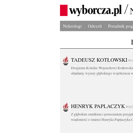
Nekrologi
Odeszli
Poradnik po
TADEUSZ KOTŁOWSKI
PO
Drogiemu Koledze Wojciechowi Kotłowsk
składamy wyrazy głębokiego współczucia w.
HENRYK PAPLACZYK
POZ
Z głębokim smutkiem i poruszeniem przyję
wiadomość o śmierci Henryka Paplaczyka O