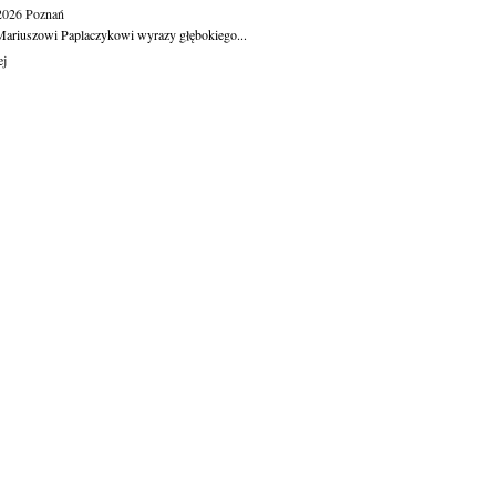
.2026
Poznań
ariuszowi Paplaczykowi wyrazy głębokiego...
ej