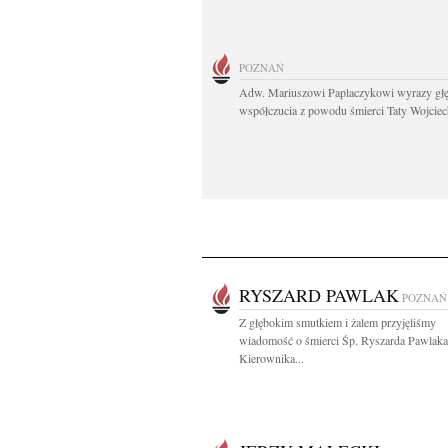
POZNAŃ
Adw. Mariuszowi Paplaczykowi wyrazy gł
współczucia z powodu śmierci Taty Wojciech
RYSZARD PAWLAK
POZNAŃ
Z głębokim smutkiem i żalem przyjęliśmy
wiadomość o śmierci Śp. Ryszarda Pawlaka
Kierownika...