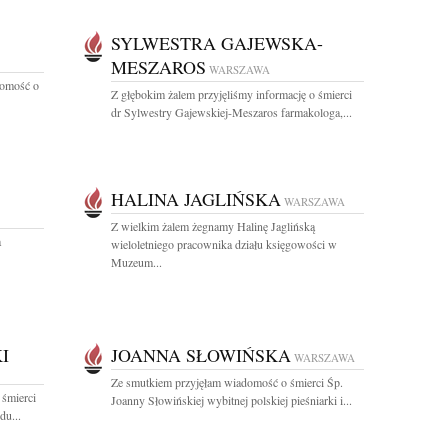
SYLWESTRA GAJEWSKA-
MESZAROS
WARSZAWA
domość o
Z głębokim żalem przyjęliśmy informację o śmierci
dr Sylwestry Gajewskiej-Meszaros farmakologa,...
HALINA JAGLIŃSKA
WARSZAWA
Z wielkim żalem żegnamy Halinę Jaglińską
a
wieloletniego pracownika działu księgowości w
Muzeum...
I
JOANNA SŁOWIŃSKA
WARSZAWA
Ze smutkiem przyjęłam wiadomość o śmierci Śp.
 śmierci
Joanny Słowińskiej wybitnej polskiej pieśniarki i...
du...