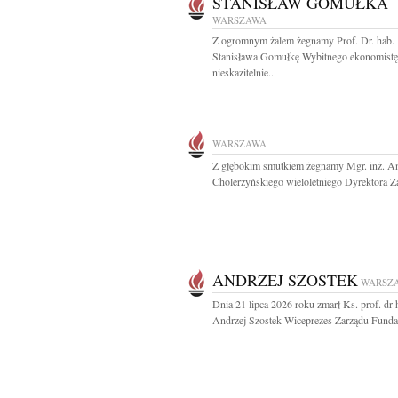
STANISŁAW GOMUŁKA
WARSZAWA
Z ogromnym żalem żegnamy Prof. Dr. hab.
Stanisława Gomułkę Wybitnego ekonomistę
nieskazitelnie...
WARSZAWA
Z głębokim smutkiem żegnamy Mgr. inż. An
Cholerzyńskiego wieloletniego Dyrektora Za
ANDRZEJ SZOSTEK
WARSZ
Dnia 21 lipca 2026 roku zmarł Ks. prof. dr 
Andrzej Szostek Wiceprezes Zarządu Fundac