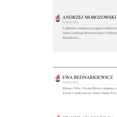
ANDRZEJ MOROZOWSKI
WARSZAWA
Z głębokim smutkiem przyjąłem wiadomość
śmierci Andrzeja Morozowskiego wybitneg
dziennikarza,...
EWA BEDNARKIEWICZ
WARSZAWA
Mateusz Tobie i Twoim Bliskim składamy s
wyrazy współczucia po śmierci Mamy Ewy.