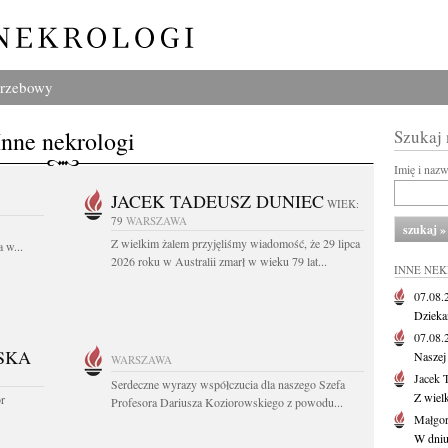
grzebowy
Inne nekrologi
Szukaj
Imię i naz
JACEK TADEUSZ DUNIEC
WIEK:
79
WARSZAWA
Z wielkim żalem przyjęliśmy wiadomość, że 29 lipca
 w...
2026 roku w Australii zmarł w wieku 79 lat...
INNE NE
07.08
Dziekan
07.08
SKA
Naszej 
WARSZAWA
Jacek 
Serdeczne wyrazy współczucia dla naszego Szefa
Z wiel
or
Profesora Dariusza Koziorowskiego z powodu...
Małgor
W dniu 