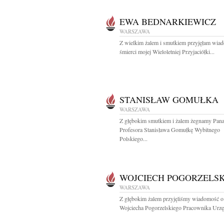
EWA BEDNARKIEWICZ
WARSZAWA
Z wielkim żalem i smutkiem przyjęłam wia
śmierci mojej Wieloletniej Przyjaciółki...
STANISŁAW GOMUŁKA
WARSZAWA
Z głębokim smutkiem i żalem żegnamy Pan
Profesora Stanisława Gomułkę Wybitnego
Polskiego...
WOJCIECH POGORZELSK
WARSZAWA
Z głębokim żalem przyjęliśmy wiadomość o
Wojciecha Pogorzelskiego Pracownika Urzę