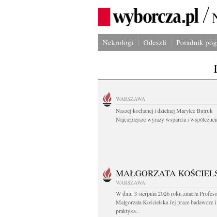
Nekrologi
Odeszli
Poradnik po
WARSZAWA
Naszej kochanej i dzielnej Marylce Butruk
Najcieplejsze wyrazy wsparcia i współczucia
MAŁGORZATA KOŚCIEL
WARSZAWA
W dniu 3 sierpnia 2026 roku zmarła Profes
Małgorzata Kościelska Jej prace badawcze i
praktyka...