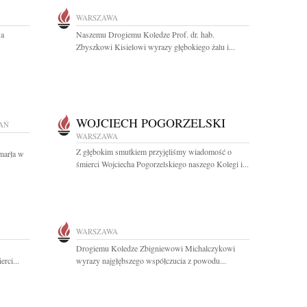
WARSZAWA
wa
Naszemu Drogiemu Koledze Prof. dr. hab.
Zbyszkowi Kisielowi wyrazy głębokiego żalu i...
WOJCIECH POGORZELSKI
AŃ
WARSZAWA
Z głębokim smutkiem przyjęliśmy wiadomość o
marła w
śmierci Wojciecha Pogorzelskiego naszego Kolegi i...
WARSZAWA
Drogiemu Koledze Zbigniewowi Michalczykowi
rci...
wyrazy najgłębszego współczucia z powodu...