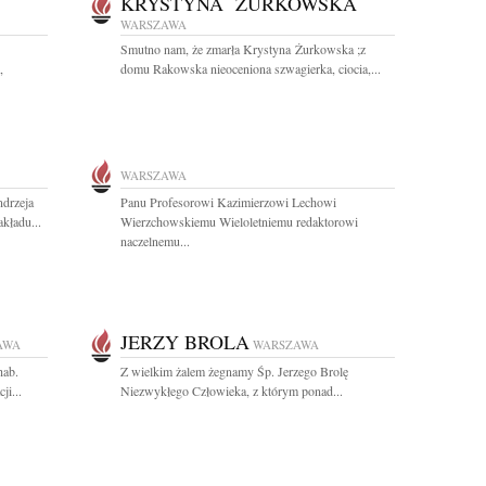
KRYSTYNA ŻURKOWSKA
WARSZAWA
Smutno nam, że zmarła Krystyna Żurkowska ;z
,
domu Rakowska nieoceniona szwagierka, ciocia,...
WARSZAWA
drzeja
Panu Profesorowi Kazimierzowi Lechowi
kładu...
Wierzchowskiemu Wieloletniemu redaktorowi
naczelnemu...
JERZY BROLA
AWA
WARSZAWA
hab.
Z wielkim żalem żegnamy Śp. Jerzego Brolę
ji...
Niezwykłego Człowieka, z którym ponad...