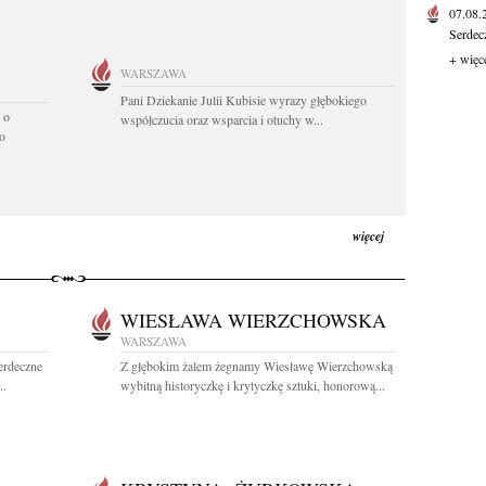
07.08
Serdec
+ więc
WARSZAWA
Pani Dziekanie Julii Kubisie wyrazy głębokiego
 o
współczucia oraz wsparcia i otuchy w...
o
więcej
WIESŁAWA WIERZCHOWSKA
WARSZAWA
erdeczne
Z głębokim żalem żegnamy Wiesławę Wierzchowską
..
wybitną historyczkę i krytyczkę sztuki, honorową...