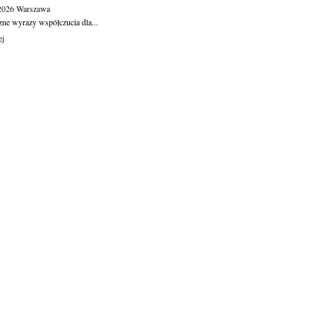
.2026
Warszawa
zne wyrazy współczucia dla...
ej