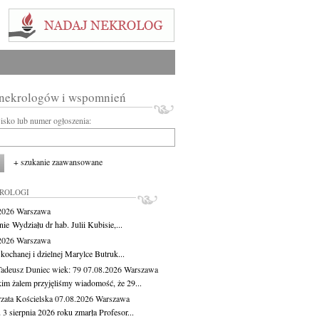
 nekrologów i wspomnień
wisko lub numer ogłoszenia:
+ szukanie zaawansowane
KROLOGI
.2026
Warszawa
ie Wydziału dr hab. Julii Kubisie,...
.2026
Warszawa
kochanej i dzielnej Marylce Butruk...
Tadeusz Duniec
wiek: 79
07.08.2026
Warszawa
kim żalem przyjęliśmy wiadomość, że 29...
zata Kościelska
07.08.2026
Warszawa
3 sierpnia 2026 roku zmarła Profesor...