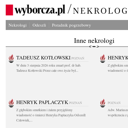
Nekrologi
Odeszli
Poradnik pogrzebowy
Inne nekrologi
TADEUSZ KOTŁOWSKI
HENRYK
POZNAŃ
W dniu 3 sierpnia 2026 roku zmarł prof. dr hab.
Z głębokim sm
Tadeusz Kotłowski Przez całe swe życie był...
wiadomość o ś
HENRYK PAPLACZYK
POZNAŃ
POZNAŃ
Z głębokim smutkiem i żalem przyjęliśmy
Adw. Mariuszo
wiadomość o śmierci Henryka Paplaczyka Odszedł
współczucia z 
Człowiek,...