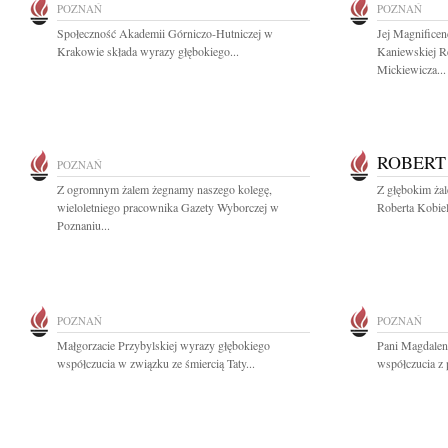
POZNAŃ
POZNAŃ
Społeczność Akademii Górniczo-Hutniczej w
Jej Magnificen
Krakowie składa wyrazy głębokiego...
Kaniewskiej R
Mickiewicza...
ROBERT
POZNAŃ
Z ogromnym żalem żegnamy naszego kolegę,
Z głębokim ża
wieloletniego pracownika Gazety Wyborczej w
Roberta Kobiel
Poznaniu...
POZNAŃ
POZNAŃ
Małgorzacie Przybylskiej wyrazy głębokiego
Pani Magdalen
współczucia w związku ze śmiercią Taty...
współczucia z 