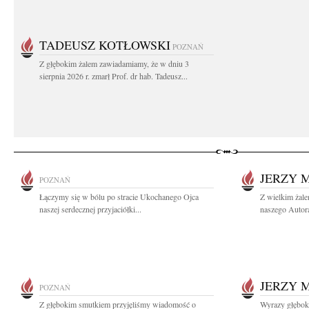
TADEUSZ KOTŁOWSKI
POZNAŃ
Z głębokim żalem zawiadamiamy, że w dniu 3
sierpnia 2026 r. zmarł Prof. dr hab. Tadeusz...
JERZY 
POZNAŃ
Łączymy się w bólu po stracie Ukochanego Ojca
Z wielkim żal
naszej serdecznej przyjaciółki...
naszego Autora
JERZY 
POZNAŃ
Z głębokim smutkiem przyjęliśmy wiadomość o
Wyrazy głębok