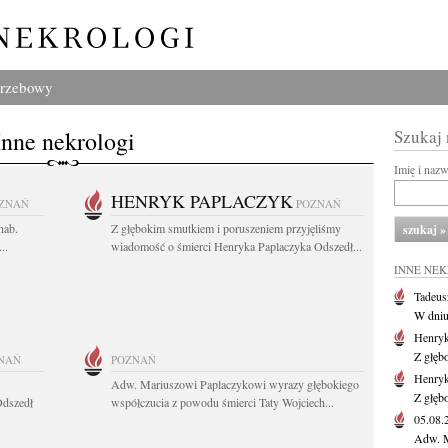
grzebowy
Inne nekrologi
Szukaj
Imię i naz
HENRYK PAPLACZYK
ZNAŃ
POZNAŃ
hab.
Z głębokim smutkiem i poruszeniem przyjęliśmy
..
wiadomość o śmierci Henryka Paplaczyka Odszedł...
INNE NE
Tadeus
W dniu 
Henryk
Z głęb
NAŃ
POZNAŃ
Henryk
Adw. Mariuszowi Paplaczykowi wyrazy głębokiego
Z głęb
Odszedł
współczucia z powodu śmierci Taty Wojciech...
05.08
Adw. M