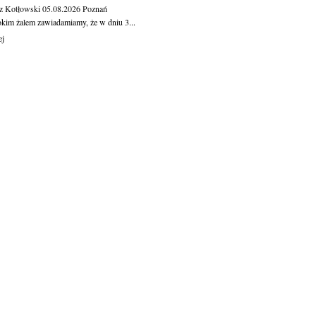
z Kotłowski
05.08.2026
Poznań
okim żalem zawiadamiamy, że w dniu 3...
ej