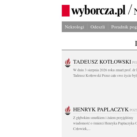
Nekrologi
Odeszli
Poradnik po
TADEUSZ KOTŁOWSKI
PO
W dniu 3 sierpnia 2026 roku zmarł prof. dr 
Tadeusz Kotłowski Przez całe swe życie był.
HENRYK PAPLACZYK
POZ
Z głębokim smutkiem i żalem przyjęliśmy
wiadomość o śmierci Henryka Paplaczyka 
Człowiek,...