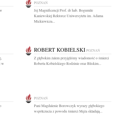
POZNAŃ
 w
Jej Magnificencji Prof. dr hab. Bogumile
Kaniewskiej Rektorce Uniwersytetu im. Adama
Mickiewicza...
ROBERT KOBIELSKI
POZNAŃ
ę,
Z głębokim żalem przyjęliśmy wiadomość o śmierci
j w
Roberta Kobielskiego Rodzinie oraz Bliskim...
POZNAŃ
o
Pani Magdalenie Borowczyk wyrazy głębokiego
współczucia z powodu śmierci Męża składają...