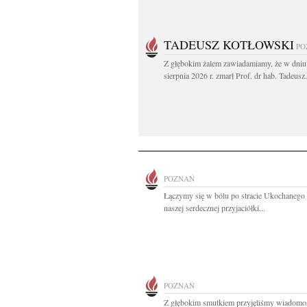
TADEUSZ KOTŁOWSKI
PO
Z głębokim żalem zawiadamiamy, że w dniu
sierpnia 2026 r. zmarł Prof. dr hab. Tadeusz.
POZNAŃ
Łączymy się w bólu po stracie Ukochanego
naszej serdecznej przyjaciółki...
POZNAŃ
Z głębokim smutkiem przyjęliśmy wiadomo