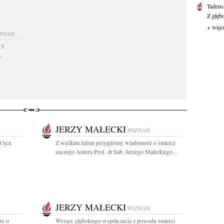
Tadeus
Z głęb
+ więc
ZNAŃ
 3
..
JERZY MAŁECKI
POZNAŃ
 Ojca
Z wielkim żalem przyjęliśmy wiadomość o śmierci
naszego Autora Prof. dr hab. Jerzego Małeckiego...
JERZY MAŁECKI
POZNAŃ
ść o
Wyrazy głębokiego współczucia z powodu śmierci