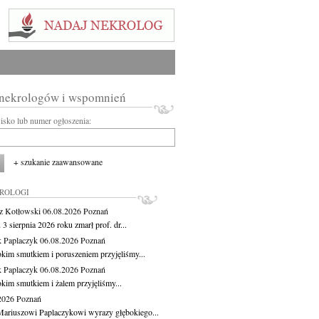
 nekrologów i wspomnień
wisko lub numer ogłoszenia:
+ szukanie zaawansowane
KROLOGI
z Kotłowski
06.08.2026
Poznań
3 sierpnia 2026 roku zmarł prof. dr...
 Paplaczyk
06.08.2026
Poznań
okim smutkiem i poruszeniem przyjęliśmy...
 Paplaczyk
06.08.2026
Poznań
okim smutkiem i żalem przyjęliśmy...
.2026
Poznań
ariuszowi Paplaczykowi wyrazy głębokiego...