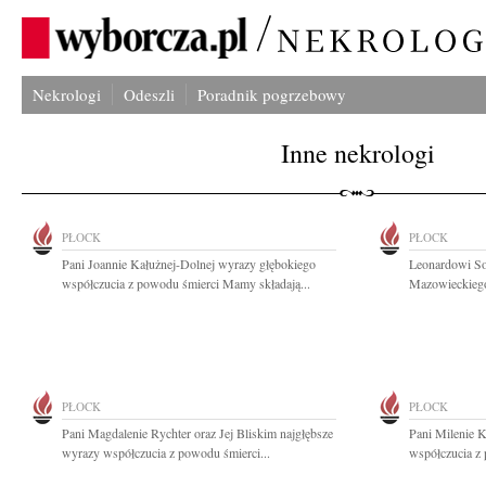
Nekrologi
Odeszli
Poradnik pogrzebowy
Inne nekrologi
PŁOCK
PŁOCK
Pani Joannie Kałużnej-Dolnej wyrazy głębokiego
Leonardowi So
współczucia z powodu śmierci Mamy składają...
Mazowieckiego
PŁOCK
PŁOCK
Pani Magdalenie Rychter oraz Jej Bliskim najgłębsze
Pani Milenie K
wyrazy współczucia z powodu śmierci...
współczucia z 