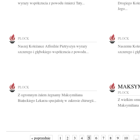
wyrazy współczucia z powodu śmierci Taty...
Drogiego Kole
Jego...
PŁOCK
PŁOCK
Naszej Koleżance Alfredzie Pietryszyn wyrazy
Naszemu Kole
szczerego i głębokiego współczucia z powodu...
szczerego i gł
MAKSYM
PŁOCK
PŁOCK
Z ogromnym żalem żegnamy Maksymiliana
Z wielkim smu
Białeckiego Lekarza specjalistę w zakresie chirurgii...
Maksymiliana B
« poprzednie
1
2
3
4
5
6
7
8
9
10
...