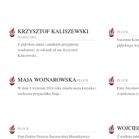
KRZYSZTOF KALISZEWSKI
PŁOCK
WARSZAWA
Naszemu Kole
Z głębokim żalem i smutkiem przyjęliśmy
głębokiego wsp
wiadomość, że odszedł od nas Krzysztof
Kaliszewski...
MAJA WOJNAROWSKA
PŁOCK
PŁOCK
W dniu 9 wrzesnia 2024 roku zmarła nasza kuzynka i
Panu Jarosław
serdeczna przyjaciółka Maja...
współczucia z
WOJCIE
PŁOCK
Pani Doktor Dorocie Baczewskiej-Mazurkiewicz
Z wielkim żal