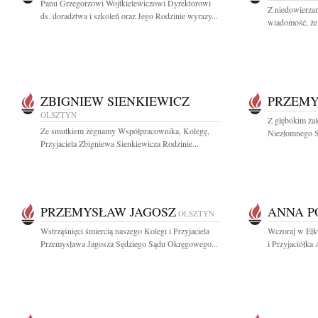
Panu Grzegorzowi Wojtkielewiczowi Dyrektorowi
Z niedowierzan
ds. doradztwa i szkoleń oraz Jego Rodzinie wyrazy...
wiadomość, że 
ZBIGNIEW SIENKIEWICZ
PRZEMY
OLSZTYN
Z głębokim ża
Ze smutkiem żegnamy Współpracownika, Kolegę,
Niezłomnego S
Przyjaciela Zbigniewa Sienkiewicza Rodzinie...
PRZEMYSŁAW JAGOSZ
ANNA 
OLSZTYN
Wstrząśnięci śmiercią naszego Kolegi i Przyjaciela
Wczoraj w Ełk
Przemysława Jagosza Sędziego Sądu Okręgowego...
i Przyjaciółka