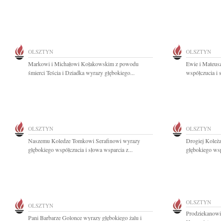
OLSZTYN
OLSZTYN
Markowi i Michałowi Kołakowskim z powodu
Ewie i Mateus
śmierci Teścia i Dziadka wyrazy głębokiego...
współczucia i 
OLSZTYN
OLSZTYN
Naszemu Koledze Tomkowi Serafinowi wyrazy
Drogiej Koleż
głębokiego współczucia i słowa wsparcia z...
głębokiego wsp
OLSZTYN
OLSZTYN
Prodziekanowi 
Pani Barbarze Golonce wyrazy głębokiego żalu i