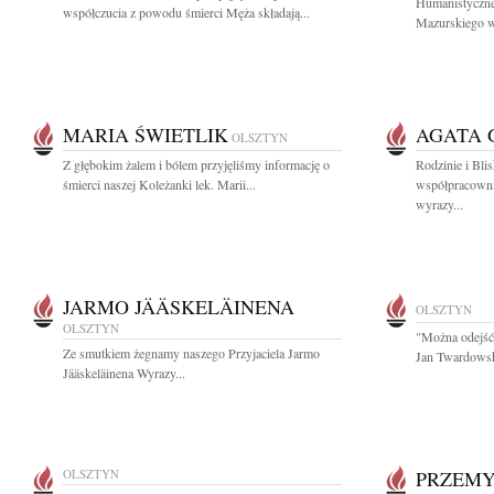
Humanistyczne
współczucia z powodu śmierci Męża składają...
Mazurskiego w
MARIA ŚWIETLIK
AGATA 
OLSZTYN
Z głębokim żalem i bólem przyjęliśmy informację o
Rodzinie i Blis
śmierci naszej Koleżanki lek. Marii...
współpracowni
wyrazy...
JARMO JÄÄSKELÄINENA
OLSZTYN
OLSZTYN
"Można odejść 
Ze smutkiem żegnamy naszego Przyjaciela Jarmo
Jan Twardowsk
Jääskeläinena Wyrazy...
OLSZTYN
PRZEMY