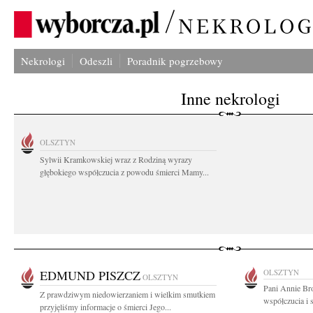
Nekrologi
Odeszli
Poradnik pogrzebowy
Inne nekrologi
OLSZTYN
Sylwii Kramkowskiej wraz z Rodziną wyrazy
głębokiego współczucia z powodu śmierci Mamy...
EDMUND PISZCZ
OLSZTYN
OLSZTYN
Pani Annie Br
Z prawdziwym niedowierzaniem i wielkim smutkiem
współczucia i 
przyjęliśmy informacje o śmierci Jego...