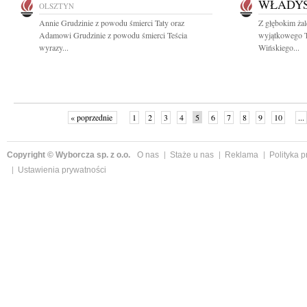
WŁADYS
OLSZTYN
Annie Grudzinie z powodu śmierci Taty oraz
Z głębokim ża
Adamowi Grudzinie z powodu śmierci Teścia
wyjątkowego T
wyrazy...
Wińskiego...
« poprzednie
1
2
3
4
5
6
7
8
9
10
...
Copyright © Wyborcza sp. z o.o.
O nas
Staże u nas
Reklama
Polityka 
Ustawienia prywatności