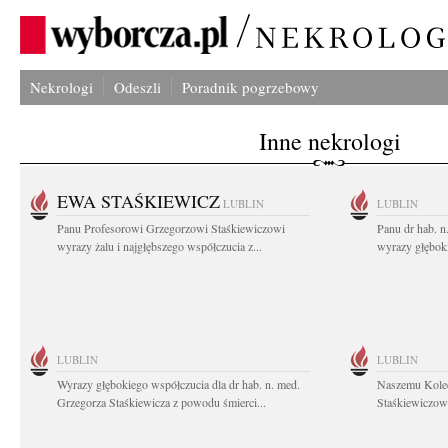
Nekrologi
Odeszli
Poradnik pogrzebowy
Inne nekrologi
EWA STAŚKIEWICZ
LUBLIN
LUBLIN
Panu Profesorowi Grzegorzowi Staśkiewiczowi
Panu dr hab. 
wyrazy żalu i najgłębszego współczucia z...
wyrazy głębok
LUBLIN
LUBLIN
Wyrazy głębokiego współczucia dla dr hab. n. med.
Naszemu Koled
Grzegorza Staśkiewicza z powodu śmierci...
Staśkiewiczowi