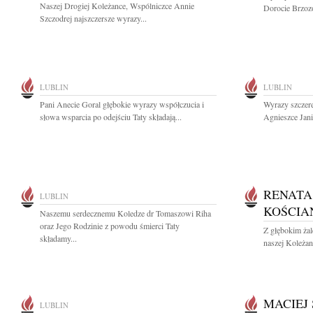
Naszej Drogiej Koleżance, Wspólniczce Annie
Dorocie Brzozo
Szczodrej najszczersze wyrazy...
LUBLIN
LUBLIN
Pani Anecie Goral głębokie wyrazy współczucia i
Wyrazy szczere
słowa wsparcia po odejściu Taty składają...
Agnieszce Jani
RENATA
LUBLIN
KOŚCIA
Naszemu serdecznemu Koledze dr Tomaszowi Riha
oraz Jego Rodzinie z powodu śmierci Taty
Z głębokim ża
składamy...
naszej Koleżan
MACIEJ
LUBLIN