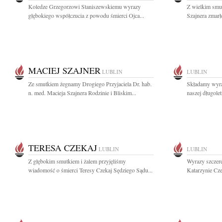
Koledze Grzegorzowi Staniszewskiemu wyrazy
Z wielkim smu
głębokiego współczucia z powodu śmierci Ojca...
Szajnera zmarł
MACIEJ SZAJNER
LUBLIN
LUBLIN
Ze smutkiem żegnamy Drogiego Przyjaciela Dr. hab.
Składamy wyra
n. med. Macieja Szajnera Rodzinie i Bliskim...
naszej długolet
TERESA CZEKAJ
LUBLIN
LUBLIN
Z głębokim smutkiem i żalem przyjęliśmy
Wyrazy szczere
wiadomość o śmierci Teresy Czekaj Sędziego Sądu...
Katarzynie Cze