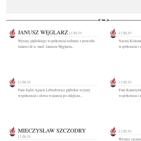
JANUSZ WĘGLARZ
LUBLIN
LUBLIN
Wyrazy głębokiego współczucia rodzinie z powodu
Naszej Koleża
śmierci dr n. med. Janusza Węglarza...
współczucia i 
LUBLIN
LUBLIN
Pani Sędzi Agacie Lebiedowicz głębokie wyrazy
Pani Katarzyn
współczucia i słowa wsparcia po odejściu...
współczucia i 
MIECZYSŁAW SZCZODRY
LUBLIN
LUBLIN
Wyrazy szczere