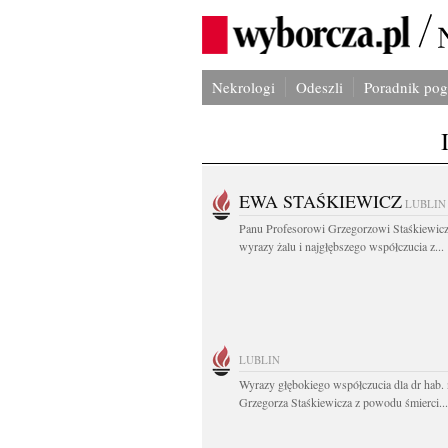
Nekrologi
Odeszli
Poradnik po
EWA STAŚKIEWICZ
LUBLIN
Panu Profesorowi Grzegorzowi Staśkiewic
wyrazy żalu i najgłębszego współczucia z...
LUBLIN
Wyrazy głębokiego współczucia dla dr hab. 
Grzegorza Staśkiewicza z powodu śmierci...