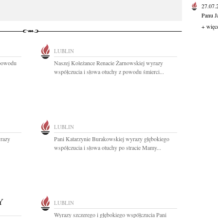
27.07
Panu J
+ więc
LUBLIN
 powodu
Naszej Koleżance Renacie Żarnowskiej wyrazy
współczucia i słowa otuchy z powodu śmierci...
LUBLIN
yrazy
Pani Katarzynie Burakowskiej wyrazy głębokiego
współczucia i słowa otuchy po stracie Mamy...
Y
LUBLIN
Wyrazy szczerego i głębokiego współczucia Pani