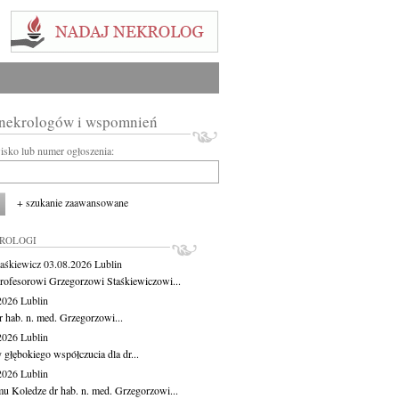
 nekrologów i wspomnień
wisko lub numer ogłoszenia:
+ szukanie zaawansowane
KROLOGI
aśkiewicz
03.08.2026
Lublin
rofesorowi Grzegorzowi Staśkiewiczowi...
.2026
Lublin
r hab. n. med. Grzegorzowi...
.2026
Lublin
 głębokiego współczucia dla dr...
.2026
Lublin
u Koledze dr hab. n. med. Grzegorzowi...