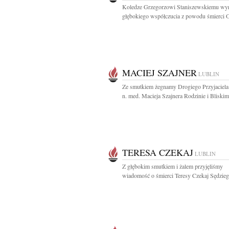
Koledze Grzegorzowi Staniszewskiemu wy
głębokiego współczucia z powodu śmierci O
MACIEJ SZAJNER
LUBLIN
Ze smutkiem żegnamy Drogiego Przyjaciela 
n. med. Macieja Szajnera Rodzinie i Bliskim.
TERESA CZEKAJ
LUBLIN
Z głębokim smutkiem i żalem przyjęliśmy
wiadomość o śmierci Teresy Czekaj Sędzieg