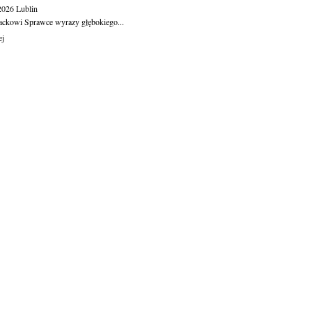
.2026
Lublin
ackowi Sprawce wyrazy głębokiego...
ej