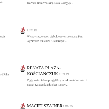
nie
Dorocie Brzozowskiej-Fałek Zastępcy...
LUBLIN
ucia i
Wyrazy szczerego i głębokiego współczucia Pani
Agnieszce Janickiej-Kucharczyk...
RENATA PŁAZA-
KOŚCIAŃCZUK
wi Riha
LUBLIN
Z głębokim żalem przyjęliśmy wiadomość o śmierci
naszej Koleżanki adwokat Renaty...
MACIEJ SZAJNER
LUBLIN