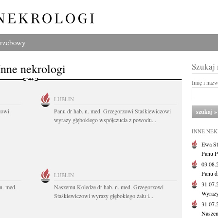
grzebowy
Inne nekrologi
Szukaj
Imię i naz
LUBLIN
zowi
Panu dr hab. n. med. Grzegorzowi Staśkiewiczowi
wyrazy głębokiego współczucia z powodu...
INNE NE
Ewa St
Panu P
03.08
Panu d
LUBLIN
31.07
n. med.
Naszemu Koledze dr hab. n. med. Grzegorzowi
Wyrazy
Staśkiewiczowi wyrazy głębokiego żalu i...
31.07
Naszem