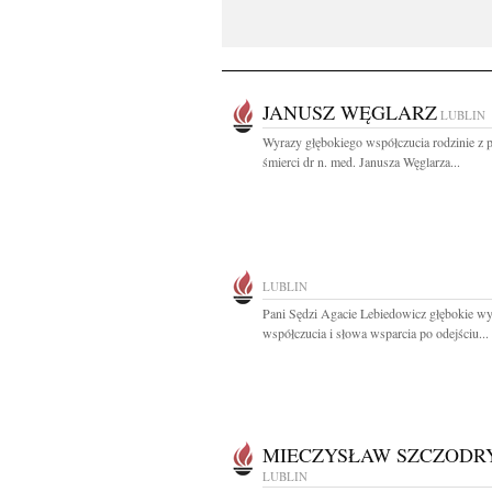
JANUSZ WĘGLARZ
LUBLIN
Wyrazy głębokiego współczucia rodzinie z
śmierci dr n. med. Janusza Węglarza...
LUBLIN
Pani Sędzi Agacie Lebiedowicz głębokie w
współczucia i słowa wsparcia po odejściu...
MIECZYSŁAW SZCZODR
LUBLIN