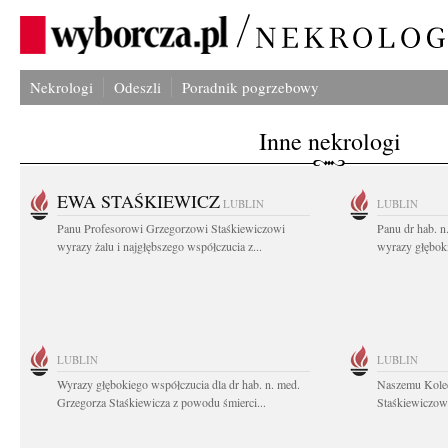
Nekrologi
Odeszli
Poradnik pogrzebowy
Inne nekrologi
EWA STAŚKIEWICZ
LUBLIN
LUBLIN
Panu Profesorowi Grzegorzowi Staśkiewiczowi
Panu dr hab. 
wyrazy żalu i najgłębszego współczucia z...
wyrazy głębok
LUBLIN
LUBLIN
Wyrazy głębokiego współczucia dla dr hab. n. med.
Naszemu Koled
Grzegorza Staśkiewicza z powodu śmierci...
Staśkiewiczowi