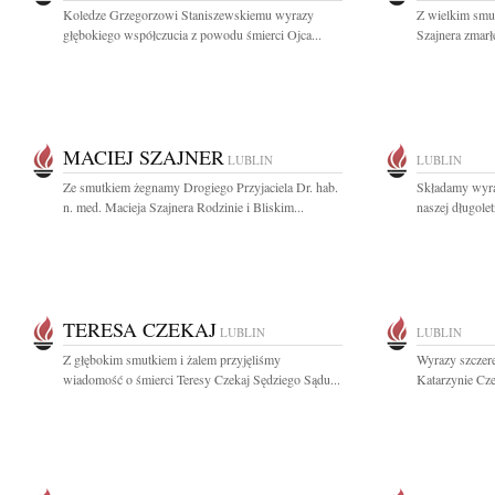
Koledze Grzegorzowi Staniszewskiemu wyrazy
Z wielkim smu
głębokiego współczucia z powodu śmierci Ojca...
Szajnera zmarł
MACIEJ SZAJNER
LUBLIN
LUBLIN
Ze smutkiem żegnamy Drogiego Przyjaciela Dr. hab.
Składamy wyra
n. med. Macieja Szajnera Rodzinie i Bliskim...
naszej długolet
TERESA CZEKAJ
LUBLIN
LUBLIN
Z głębokim smutkiem i żalem przyjęliśmy
Wyrazy szczere
wiadomość o śmierci Teresy Czekaj Sędziego Sądu...
Katarzynie Cze