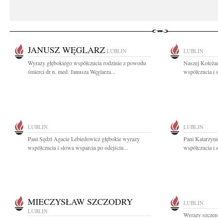
JANUSZ WĘGLARZ
LUBLIN
LUBLIN
Wyrazy głębokiego współczucia rodzinie z powodu
Naszej Koleża
śmierci dr n. med. Janusza Węglarza...
współczucia i 
LUBLIN
LUBLIN
Pani Sędzi Agacie Lebiedowicz głębokie wyrazy
Pani Katarzyn
współczucia i słowa wsparcia po odejściu...
współczucia i 
MIECZYSŁAW SZCZODRY
LUBLIN
LUBLIN
Wyrazy szczere