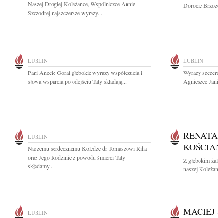
Naszej Drogiej Koleżance, Wspólniczce Annie
Dorocie Brzozo
Szczodrej najszczersze wyrazy...
LUBLIN
LUBLIN
Pani Anecie Goral głębokie wyrazy współczucia i
Wyrazy szczere
słowa wsparcia po odejściu Taty składają...
Agnieszce Jani
RENATA
LUBLIN
KOŚCIA
Naszemu serdecznemu Koledze dr Tomaszowi Riha
oraz Jego Rodzinie z powodu śmierci Taty
Z głębokim ża
składamy...
naszej Koleżan
MACIEJ
LUBLIN