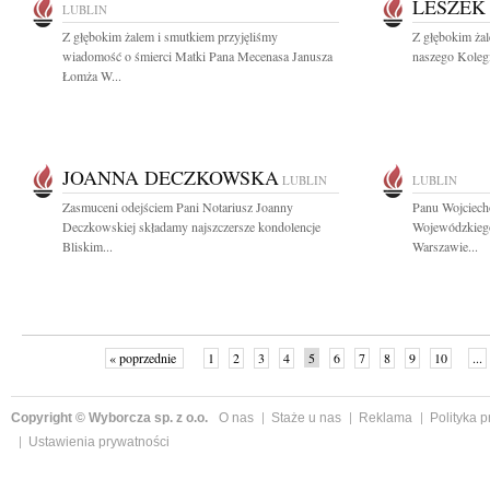
LESZEK
LUBLIN
Z głębokim żalem i smutkiem przyjęliśmy
Z głębokim ża
wiadomość o śmierci Matki Pana Mecenasa Janusza
naszego Kolegi
Łomża W...
JOANNA DECZKOWSKA
LUBLIN
LUBLIN
Zasmuceni odejściem Pani Notariusz Joanny
Panu Wojciech
Deczkowskiej składamy najszczersze kondolencje
Wojewódzkieg
Bliskim...
Warszawie...
« poprzednie
1
2
3
4
5
6
7
8
9
10
...
Copyright © Wyborcza sp. z o.o.
O nas
Staże u nas
Reklama
Polityka 
Ustawienia prywatności