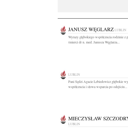
JANUSZ WĘGLARZ
LUBLIN
Wyrazy głębokiego współczucia rodzinie z
śmierci dr n. med. Janusza Węglarza...
LUBLIN
Pani Sędzi Agacie Lebiedowicz głębokie w
współczucia i słowa wsparcia po odejściu...
MIECZYSŁAW SZCZODR
LUBLIN