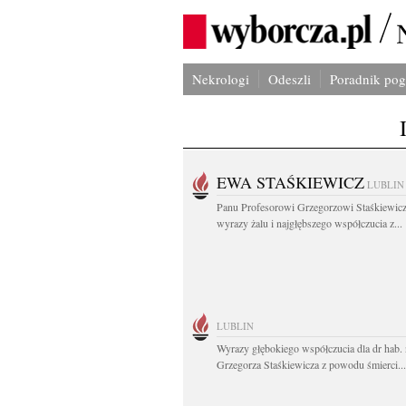
Nekrologi
Odeszli
Poradnik po
EWA STAŚKIEWICZ
LUBLIN
Panu Profesorowi Grzegorzowi Staśkiewic
wyrazy żalu i najgłębszego współczucia z...
LUBLIN
Wyrazy głębokiego współczucia dla dr hab. 
Grzegorza Staśkiewicza z powodu śmierci...