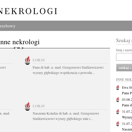
grzebowy
Inne nekrologi
Szukaj
Imię i naz
LUBLIN
zowi
Panu dr hab. n. med. Grzegorzowi Staśkiewiczowi
wyrazy głębokiego współczucia z powodu...
INNE NE
Ewa St
Panu P
03.08
Panu d
LUBLIN
31.07
n. med.
Naszemu Koledze dr hab. n. med. Grzegorzowi
Wyrazy
Staśkiewiczowi wyrazy głębokiego żalu i...
31.07
Naszem