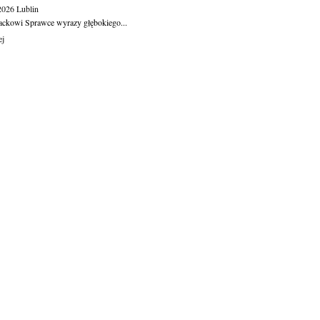
.2026
Lublin
ackowi Sprawce wyrazy głębokiego...
ej