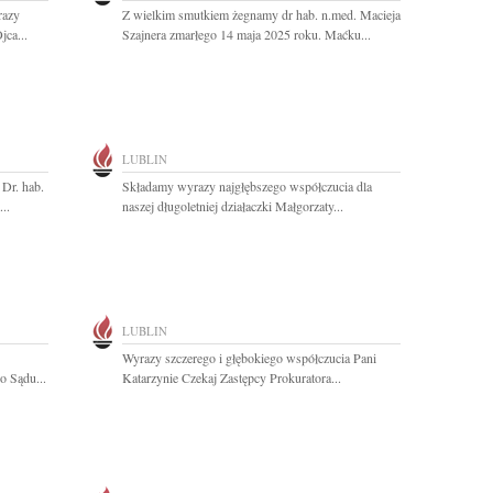
razy
Z wielkim smutkiem żegnamy dr hab. n.med. Macieja
jca...
Szajnera zmarłego 14 maja 2025 roku. Maćku...
LUBLIN
Dr. hab.
Składamy wyrazy najgłębszego współczucia dla
..
naszej długoletniej działaczki Małgorzaty...
LUBLIN
Wyrazy szczerego i głębokiego współczucia Pani
o Sądu...
Katarzynie Czekaj Zastępcy Prokuratora...