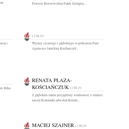
nie
Dorocie Brzozowskiej-Fałek Zastępcy...
LUBLIN
ucia i
Wyrazy szczerego i głębokiego współczucia Pani
Agnieszce Janickiej-Kucharczyk...
RENATA PŁAZA-
KOŚCIAŃCZUK
wi Riha
LUBLIN
Z głębokim żalem przyjęliśmy wiadomość o śmierci
naszej Koleżanki adwokat Renaty...
MACIEJ SZAJNER
LUBLIN