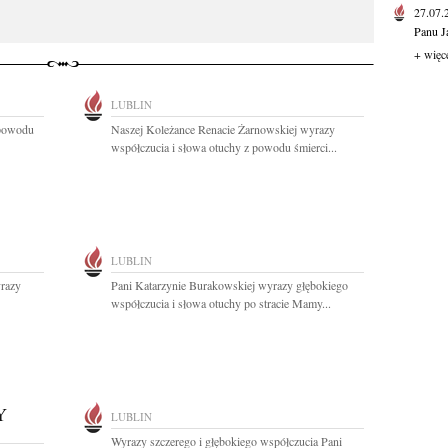
27.07
Panu J
+ więc
LUBLIN
 powodu
Naszej Koleżance Renacie Żarnowskiej wyrazy
współczucia i słowa otuchy z powodu śmierci...
LUBLIN
yrazy
Pani Katarzynie Burakowskiej wyrazy głębokiego
współczucia i słowa otuchy po stracie Mamy...
Y
LUBLIN
Wyrazy szczerego i głębokiego współczucia Pani