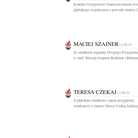
Koledze Grzegorzowi Staniszewskiemu wy
głębokiego współczucia z powodu śmierci O
MACIEJ SZAJNER
LUBLIN
Ze smutkiem żegnamy Drogiego Przyjaciela 
n. med. Macieja Szajnera Rodzinie i Bliskim.
TERESA CZEKAJ
LUBLIN
Z głębokim smutkiem i żalem przyjęliśmy
wiadomość o śmierci Teresy Czekaj Sędzieg