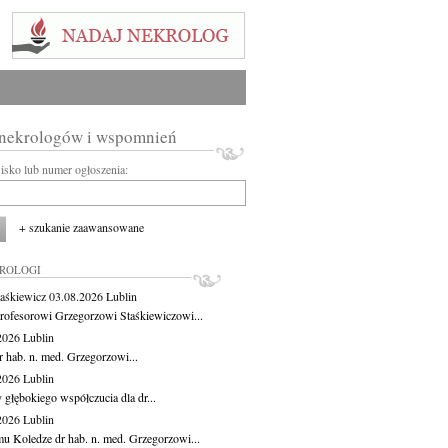
 nekrologów i wspomnień
wisko lub numer ogłoszenia:
+ szukanie zaawansowane
KROLOGI
aśkiewicz
03.08.2026
Lublin
rofesorowi Grzegorzowi Staśkiewiczowi...
.2026
Lublin
r hab. n. med. Grzegorzowi...
.2026
Lublin
 głębokiego współczucia dla dr...
.2026
Lublin
u Koledze dr hab. n. med. Grzegorzowi...