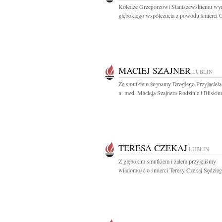
Koledze Grzegorzowi Staniszewskiemu wy
głębokiego współczucia z powodu śmierci O
MACIEJ SZAJNER
LUBLIN
Ze smutkiem żegnamy Drogiego Przyjaciela 
n. med. Macieja Szajnera Rodzinie i Bliskim.
TERESA CZEKAJ
LUBLIN
Z głębokim smutkiem i żalem przyjęliśmy
wiadomość o śmierci Teresy Czekaj Sędzieg