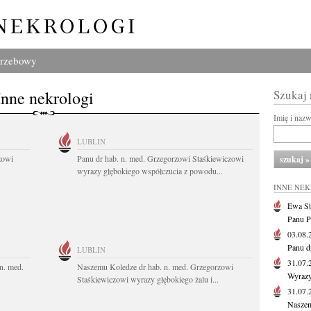
grzebowy
Inne nekrologi
Szukaj
Imię i naz
LUBLIN
zowi
Panu dr hab. n. med. Grzegorzowi Staśkiewiczowi
wyrazy głębokiego współczucia z powodu...
INNE NE
Ewa St
Panu P
03.08
Panu d
LUBLIN
31.07
n. med.
Naszemu Koledze dr hab. n. med. Grzegorzowi
Wyrazy
Staśkiewiczowi wyrazy głębokiego żalu i...
31.07
Naszem