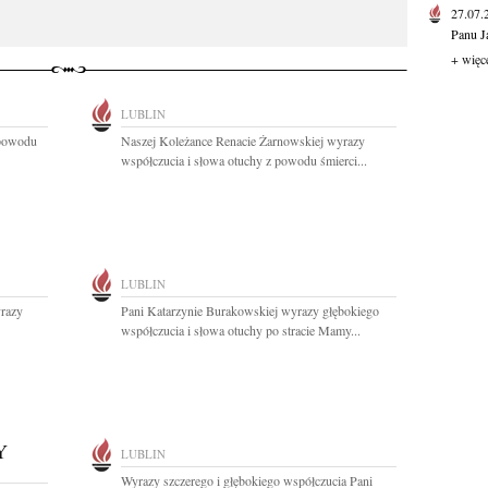
27.07
Panu J
+ więc
LUBLIN
 powodu
Naszej Koleżance Renacie Żarnowskiej wyrazy
współczucia i słowa otuchy z powodu śmierci...
LUBLIN
yrazy
Pani Katarzynie Burakowskiej wyrazy głębokiego
współczucia i słowa otuchy po stracie Mamy...
Y
LUBLIN
Wyrazy szczerego i głębokiego współczucia Pani