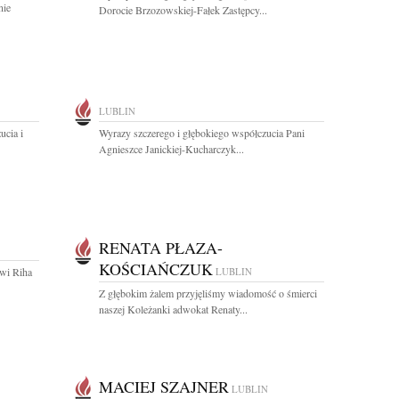
nie
Dorocie Brzozowskiej-Fałek Zastępcy...
LUBLIN
ucia i
Wyrazy szczerego i głębokiego współczucia Pani
Agnieszce Janickiej-Kucharczyk...
RENATA PŁAZA-
KOŚCIAŃCZUK
wi Riha
LUBLIN
Z głębokim żalem przyjęliśmy wiadomość o śmierci
naszej Koleżanki adwokat Renaty...
MACIEJ SZAJNER
LUBLIN