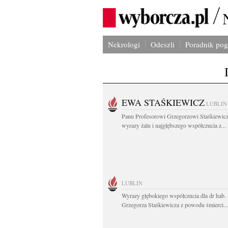
Nekrologi
Odeszli
Poradnik po
EWA STAŚKIEWICZ
LUBLIN
Panu Profesorowi Grzegorzowi Staśkiewic
wyrazy żalu i najgłębszego współczucia z...
LUBLIN
Wyrazy głębokiego współczucia dla dr hab. 
Grzegorza Staśkiewicza z powodu śmierci...