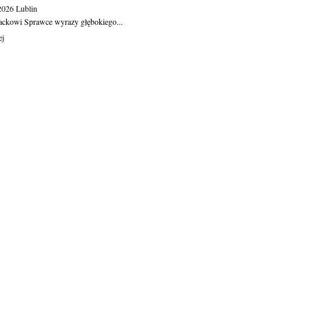
.2026
Lublin
ackowi Sprawce wyrazy głębokiego...
ej