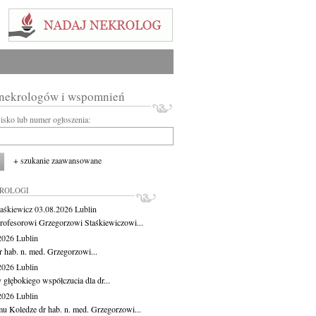
 nekrologów i wspomnień
wisko lub numer ogłoszenia:
+ szukanie zaawansowane
KROLOGI
aśkiewicz
03.08.2026
Lublin
rofesorowi Grzegorzowi Staśkiewiczowi...
.2026
Lublin
r hab. n. med. Grzegorzowi...
.2026
Lublin
 głębokiego współczucia dla dr...
.2026
Lublin
u Koledze dr hab. n. med. Grzegorzowi...