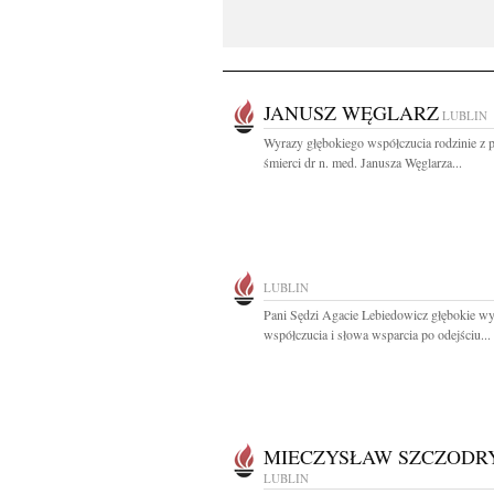
JANUSZ WĘGLARZ
LUBLIN
Wyrazy głębokiego współczucia rodzinie z
śmierci dr n. med. Janusza Węglarza...
LUBLIN
Pani Sędzi Agacie Lebiedowicz głębokie w
współczucia i słowa wsparcia po odejściu...
MIECZYSŁAW SZCZODR
LUBLIN