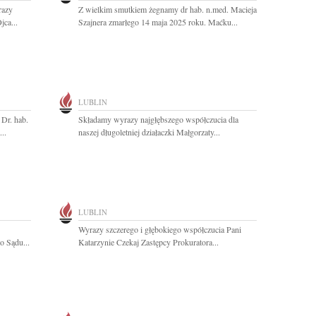
razy
Z wielkim smutkiem żegnamy dr hab. n.med. Macieja
jca...
Szajnera zmarłego 14 maja 2025 roku. Maćku...
LUBLIN
Dr. hab.
Składamy wyrazy najgłębszego współczucia dla
..
naszej długoletniej działaczki Małgorzaty...
LUBLIN
Wyrazy szczerego i głębokiego współczucia Pani
o Sądu...
Katarzynie Czekaj Zastępcy Prokuratora...