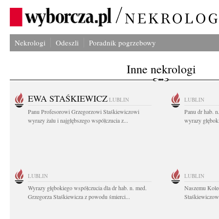
Nekrologi
Odeszli
Poradnik pogrzebowy
Inne nekrologi
EWA STAŚKIEWICZ
LUBLIN
LUBLIN
Panu Profesorowi Grzegorzowi Staśkiewiczowi
Panu dr hab. 
wyrazy żalu i najgłębszego współczucia z...
wyrazy głębok
LUBLIN
LUBLIN
Wyrazy głębokiego współczucia dla dr hab. n. med.
Naszemu Koled
Grzegorza Staśkiewicza z powodu śmierci...
Staśkiewiczowi