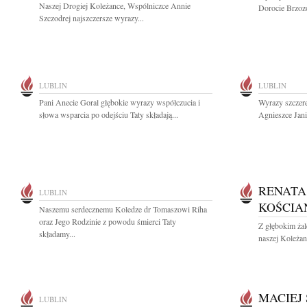
Naszej Drogiej Koleżance, Wspólniczce Annie
Dorocie Brzozo
Szczodrej najszczersze wyrazy...
LUBLIN
LUBLIN
Pani Anecie Goral głębokie wyrazy współczucia i
Wyrazy szczere
słowa wsparcia po odejściu Taty składają...
Agnieszce Jani
RENATA
LUBLIN
KOŚCIA
Naszemu serdecznemu Koledze dr Tomaszowi Riha
oraz Jego Rodzinie z powodu śmierci Taty
Z głębokim ża
składamy...
naszej Koleżan
MACIEJ
LUBLIN