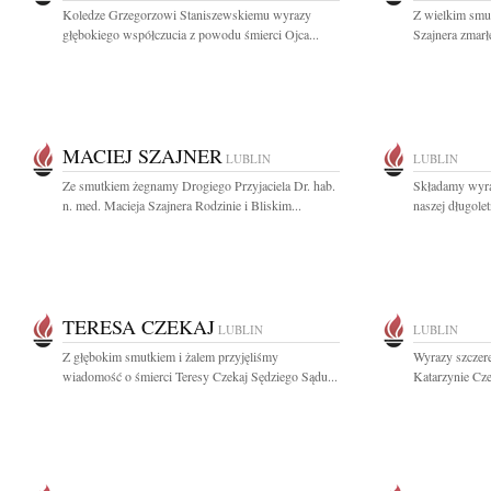
Koledze Grzegorzowi Staniszewskiemu wyrazy
Z wielkim smu
głębokiego współczucia z powodu śmierci Ojca...
Szajnera zmarł
MACIEJ SZAJNER
LUBLIN
LUBLIN
Ze smutkiem żegnamy Drogiego Przyjaciela Dr. hab.
Składamy wyra
n. med. Macieja Szajnera Rodzinie i Bliskim...
naszej długolet
TERESA CZEKAJ
LUBLIN
LUBLIN
Z głębokim smutkiem i żalem przyjęliśmy
Wyrazy szczere
wiadomość o śmierci Teresy Czekaj Sędziego Sądu...
Katarzynie Cze