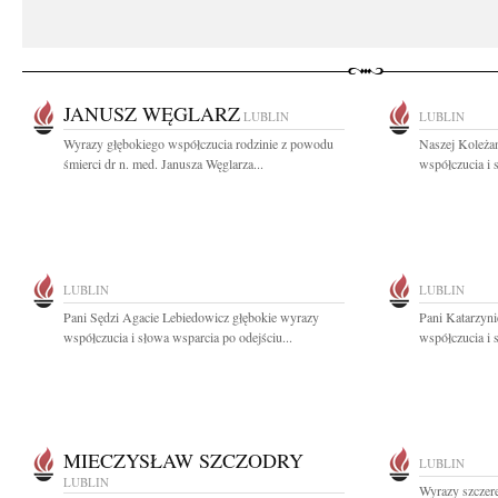
JANUSZ WĘGLARZ
LUBLIN
LUBLIN
Wyrazy głębokiego współczucia rodzinie z powodu
Naszej Koleża
śmierci dr n. med. Janusza Węglarza...
współczucia i 
LUBLIN
LUBLIN
Pani Sędzi Agacie Lebiedowicz głębokie wyrazy
Pani Katarzyn
współczucia i słowa wsparcia po odejściu...
współczucia i 
MIECZYSŁAW SZCZODRY
LUBLIN
LUBLIN
Wyrazy szczere