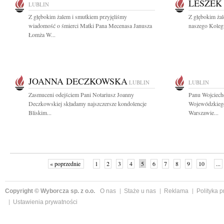
LESZEK
LUBLIN
Z głębokim żalem i smutkiem przyjęliśmy
Z głębokim ża
wiadomość o śmierci Matki Pana Mecenasa Janusza
naszego Kolegi
Łomża W...
JOANNA DECZKOWSKA
LUBLIN
LUBLIN
Zasmuceni odejściem Pani Notariusz Joanny
Panu Wojciech
Deczkowskiej składamy najszczersze kondolencje
Wojewódzkieg
Bliskim...
Warszawie...
« poprzednie
1
2
3
4
5
6
7
8
9
10
...
Copyright © Wyborcza sp. z o.o.
O nas
Staże u nas
Reklama
Polityka 
Ustawienia prywatności