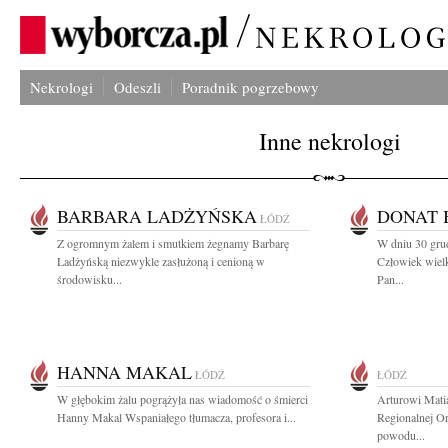
Nekrologi
Odeszli
Poradnik pogrzebowy
Inne nekrologi
BARBARA LADŻYŃSKA
DONAT 
ŁÓDŹ
Z ogromnym żalem i smutkiem żegnamy Barbarę
W dniu 30 gru
Ladżyńską niezwykle zasłużoną i cenioną w
Człowiek wielk
środowisku...
Pan...
HANNA MAKAL
ŁÓDŹ
ŁÓDŹ
W głębokim żalu pogrążyła nas wiadomość o śmierci
Arturowi Mati
Hanny Makal Wspaniałego tłumacza, profesora i...
Regionalnej Or
powodu...