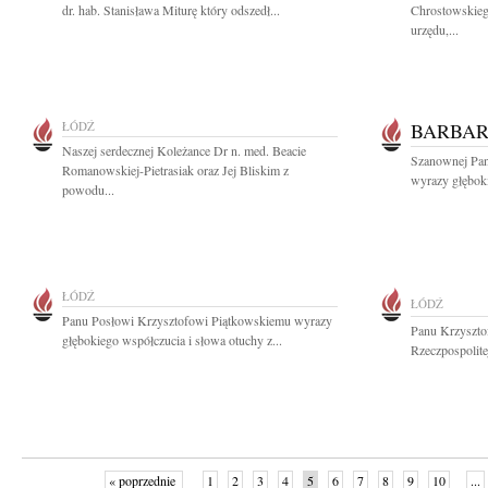
dr. hab. Stanisława Miturę który odszedł...
Chrostowskieg
urzędu,...
ŁÓDŹ
BARBAR
Naszej serdecznej Koleżance Dr n. med. Beacie
Szanownej Pani
Romanowskiej-Pietrasiak oraz Jej Bliskim z
wyrazy głęboki
powodu...
ŁÓDŹ
ŁÓDŹ
Panu Posłowi Krzysztofowi Piątkowskiemu wyrazy
Panu Krzyszto
głębokiego współczucia i słowa otuchy z...
Rzeczpospolite
« poprzednie
1
2
3
4
5
6
7
8
9
10
...