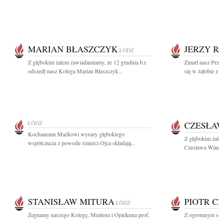
MARIAN BŁASZCZYK
JERZY 
ŁÓDŹ
Z głębokim żalem zawiadamiamy, że 12 grudnia b.r.
Zmarł nasz Prz
odszedł nasz Kolega Marian Błaszczyk...
się w żałobie 
ŁÓDŹ
CZESŁA
Kochanemu Maćkowi wyrazy głębokiego
Z głębokim ża
współczucia z powodu śmierci Ojca składają...
Czesława Winc
STANISŁAW MITURA
PIOTR 
ŁÓDŹ
Żegnamy naszego Kolegę, Mentora i Opiekuna prof.
Z ogromnym s