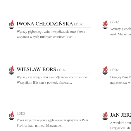
IWONA CHŁODZIŃSKA
ŁÓDŹ
ŁÓDŹ
Wyrazy głęboki
Wyrazy głębokiego żalu i współczucia oraz słowa
med. Marzennie 
wsparcia w tych trudnych chwilach, Pani...
WIESŁAW BORS
ŁÓDŹ
ŁÓDŹ
Wyrazy szczerego żalu i współczucia Rodzinie oraz
Drogiej Pani P
Wszystkim Bliskim z powodu śmierci...
najszczersze w
ŁÓDŹ
JAN JER
Przekazujemy wyrazy głębokiego współczucia Pani
Z wielkim smu
Prof. dr hab. n. med. Marzennie...
Przyjaciela dr.