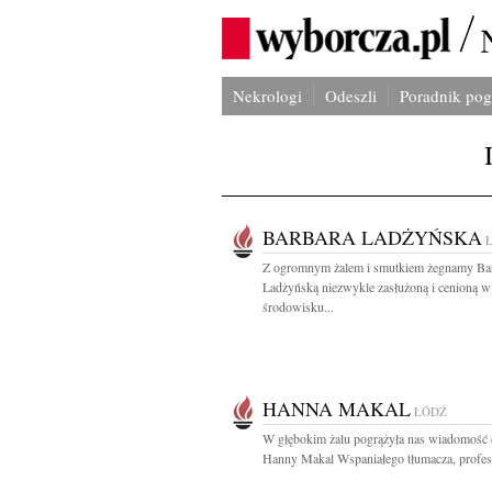
Nekrologi
Odeszli
Poradnik po
BARBARA LADŻYŃSKA
Z ogromnym żalem i smutkiem żegnamy Ba
Ladżyńską niezwykle zasłużoną i cenioną w
środowisku...
HANNA MAKAL
ŁÓDŹ
W głębokim żalu pogrążyła nas wiadomość 
Hanny Makal Wspaniałego tłumacza, profeso