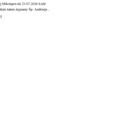
j Mikołajewski
23.07.2026
Łódź
okim żalem żegnamy Śp. Andrzeja...
ej