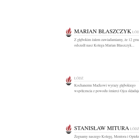
MARIAN BŁASZCZYK
ŁÓ
Z głębokim żalem zawiadamiamy, że 12 grud
odszedł nasz Kolega Marian Błaszczyk...
ŁÓDŹ
Kochanemu Maćkowi wyrazy głębokiego
współczucia z powodu śmierci Ojca składają
STANISŁAW MITURA
ŁÓD
Żegnamy naszego Kolegę, Mentora i Opieku