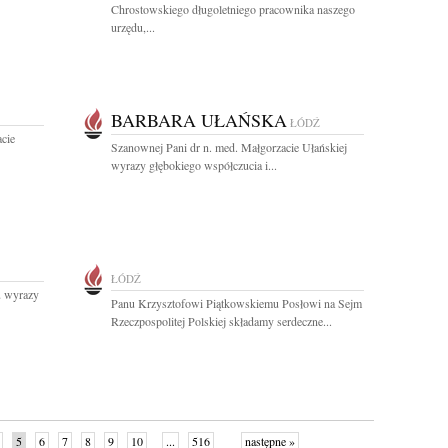
Chrostowskiego długoletniego pracownika naszego
urzędu,...
BARBARA UŁAŃSKA
ŁÓDŹ
acie
Szanownej Pani dr n. med. Małgorzacie Ułańskiej
wyrazy głębokiego współczucia i...
ŁÓDŹ
u wyrazy
Panu Krzysztofowi Piątkowskiemu Posłowi na Sejm
Rzeczpospolitej Polskiej składamy serdeczne...
5
6
7
8
9
10
...
516
następne »