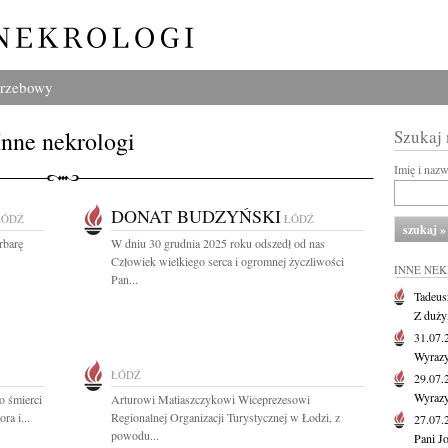
grzebowy
Inne nekrologi
Szukaj
Imię i naz
DONAT BUDZYŃSKI
ŁÓDŹ
ŁÓDŹ
rbarę
W dniu 30 grudnia 2025 roku odszedł od nas
Człowiek wielkiego serca i ogromnej życzliwości
INNE NE
Pan...
Tadeus
Z duży
31.07
Wyrazy
ŁÓDŹ
29.07
Wyrazy
o śmierci
Arturowi Matiaszczykowi Wiceprezesowi
ra i...
Regionalnej Organizacji Turystycznej w Łodzi, z
27.07
powodu...
Pani J