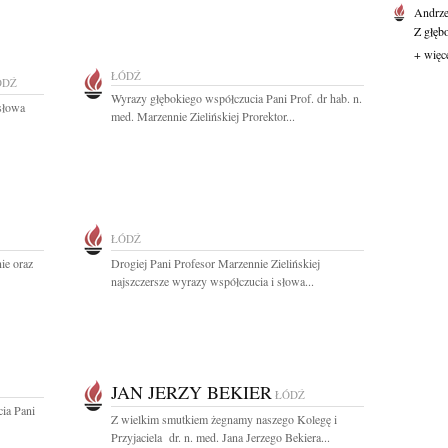
Andrze
Z głęb
+ więc
ŁÓDŹ
ÓDŹ
Wyrazy głębokiego współczucia Pani Prof. dr hab. n.
 słowa
med. Marzennie Zielińskiej Prorektor...
ŁÓDŹ
ie oraz
Drogiej Pani Profesor Marzennie Zielińskiej
najszczersze wyrazy współczucia i słowa...
JAN JERZY BEKIER
ŁÓDŹ
ia Pani
Z wielkim smutkiem żegnamy naszego Kolegę i
Przyjaciela dr. n. med. Jana Jerzego Bekiera...