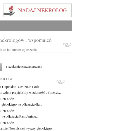
 nekrologów i wspomnień
wisko lub numer ogłoszenia:
+ szukanie zaawansowane
KROLOGI
z Gapiński
03.08.2026
Łódź
m żalem przyjęliśmy wiadomość o śmierci...
.2026
Łódź
 głębokiego współczucia dla...
.2026
Łódź
 współczucia Pani Janinie...
.2026
Łódź
oannie Nowińskiej wyrazy głębokiego...