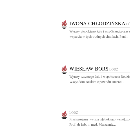
IWONA CHŁODZIŃSKA
Ł
Wyrazy głębokiego żalu i współczucia oraz
wsparcia w tych trudnych chwilach, Pani...
WIESŁAW BORS
ŁÓDŹ
Wyrazy szczerego żalu i współczucia Rodzin
Wszystkim Bliskim z powodu śmierci...
ŁÓDŹ
Przekazujemy wyrazy głębokiego współczuc
Prof. dr hab. n. med. Marzennie...