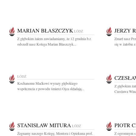
MARIAN BŁASZCZYK
JERZY 
ŁÓDŹ
Z głębokim żalem zawiadamiamy, że 12 grudnia b.r.
Zmarł nasz Prz
odszedł nasz Kolega Marian Błaszczyk...
się w żałobie 
ŁÓDŹ
CZESŁA
Kochanemu Maćkowi wyrazy głębokiego
Z głębokim ża
współczucia z powodu śmierci Ojca składają...
Czesława Winc
STANISŁAW MITURA
PIOTR 
ŁÓDŹ
Żegnamy naszego Kolegę, Mentora i Opiekuna prof.
Z ogromnym s