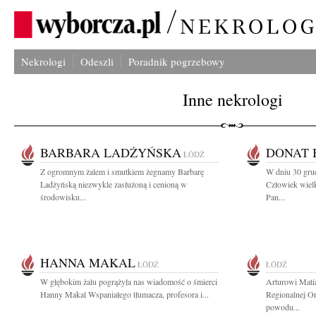
Nekrologi
Odeszli
Poradnik pogrzebowy
Inne nekrologi
BARBARA LADŻYŃSKA
DONAT 
ŁÓDŹ
Z ogromnym żalem i smutkiem żegnamy Barbarę
W dniu 30 gru
Ladżyńską niezwykle zasłużoną i cenioną w
Człowiek wielk
środowisku...
Pan...
HANNA MAKAL
ŁÓDŹ
ŁÓDŹ
W głębokim żalu pogrążyła nas wiadomość o śmierci
Arturowi Mati
Hanny Makal Wspaniałego tłumacza, profesora i...
Regionalnej Or
powodu...