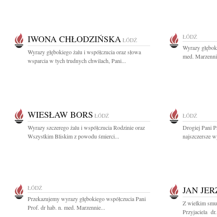
IWONA CHŁODZIŃSKA
ŁÓDŹ
ŁÓDŹ
Wyrazy głęboki
Wyrazy głębokiego żalu i współczucia oraz słowa
med. Marzennie 
wsparcia w tych trudnych chwilach, Pani...
WIESŁAW BORS
ŁÓDŹ
ŁÓDŹ
Wyrazy szczerego żalu i współczucia Rodzinie oraz
Drogiej Pani P
Wszystkim Bliskim z powodu śmierci...
najszczersze w
ŁÓDŹ
JAN JER
Przekazujemy wyrazy głębokiego współczucia Pani
Z wielkim smu
Prof. dr hab. n. med. Marzennie...
Przyjaciela dr.