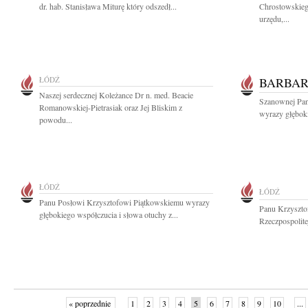
dr. hab. Stanisława Miturę który odszedł...
Chrostowskieg
urzędu,...
ŁÓDŹ
BARBAR
Naszej serdecznej Koleżance Dr n. med. Beacie
Szanownej Pani
Romanowskiej-Pietrasiak oraz Jej Bliskim z
wyrazy głęboki
powodu...
ŁÓDŹ
ŁÓDŹ
Panu Posłowi Krzysztofowi Piątkowskiemu wyrazy
Panu Krzyszto
głębokiego współczucia i słowa otuchy z...
Rzeczpospolite
« poprzednie
1
2
3
4
5
6
7
8
9
10
...