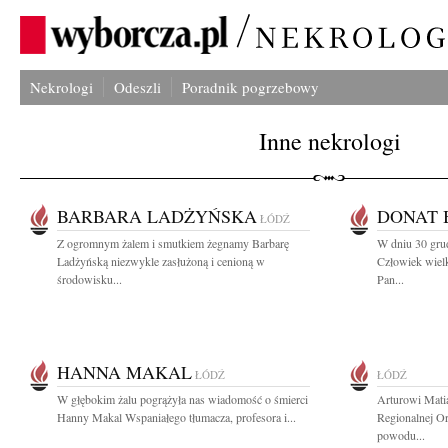
Nekrologi
Odeszli
Poradnik pogrzebowy
Inne nekrologi
BARBARA LADŻYŃSKA
DONAT 
ŁÓDŹ
Z ogromnym żalem i smutkiem żegnamy Barbarę
W dniu 30 gru
Ladżyńską niezwykle zasłużoną i cenioną w
Człowiek wielk
środowisku...
Pan...
HANNA MAKAL
ŁÓDŹ
ŁÓDŹ
W głębokim żalu pogrążyła nas wiadomość o śmierci
Arturowi Mati
Hanny Makal Wspaniałego tłumacza, profesora i...
Regionalnej Or
powodu...