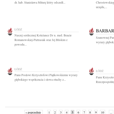
dr. hab. Stanisława Miturę który odszedł...
Chrostowskieg
urzędu,...
ŁÓDŹ
BARBAR
Naszej serdecznej Koleżance Dr n. med. Beacie
Szanownej Pani
Romanowskiej-Pietrasiak oraz Jej Bliskim z
wyrazy głęboki
powodu...
ŁÓDŹ
ŁÓDŹ
Panu Posłowi Krzysztofowi Piątkowskiemu wyrazy
Panu Krzyszto
głębokiego współczucia i słowa otuchy z...
Rzeczpospolite
« poprzednie
1
2
3
4
5
6
7
8
9
10
...