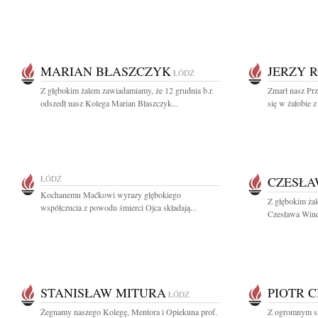
MARIAN BŁASZCZYK
JERZY 
ŁÓDŹ
Z głębokim żalem zawiadamiamy, że 12 grudnia b.r.
Zmarł nasz Prz
odszedł nasz Kolega Marian Błaszczyk...
się w żałobie 
ŁÓDŹ
CZESŁA
Kochanemu Maćkowi wyrazy głębokiego
Z głębokim ża
współczucia z powodu śmierci Ojca składają...
Czesława Winc
STANISŁAW MITURA
PIOTR 
ŁÓDŹ
Żegnamy naszego Kolegę, Mentora i Opiekuna prof.
Z ogromnym s