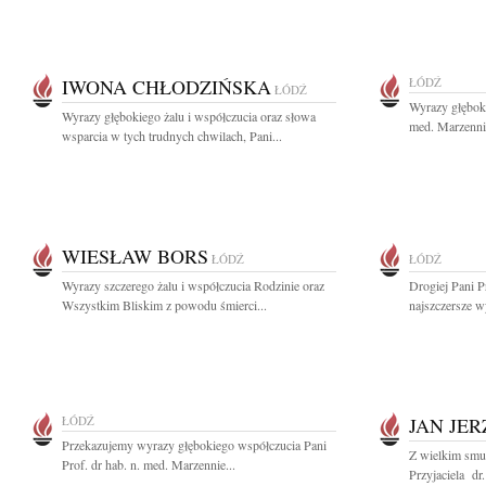
IWONA CHŁODZIŃSKA
ŁÓDŹ
ŁÓDŹ
Wyrazy głęboki
Wyrazy głębokiego żalu i współczucia oraz słowa
med. Marzennie 
wsparcia w tych trudnych chwilach, Pani...
WIESŁAW BORS
ŁÓDŹ
ŁÓDŹ
Wyrazy szczerego żalu i współczucia Rodzinie oraz
Drogiej Pani P
Wszystkim Bliskim z powodu śmierci...
najszczersze w
ŁÓDŹ
JAN JER
Przekazujemy wyrazy głębokiego współczucia Pani
Z wielkim smu
Prof. dr hab. n. med. Marzennie...
Przyjaciela dr.