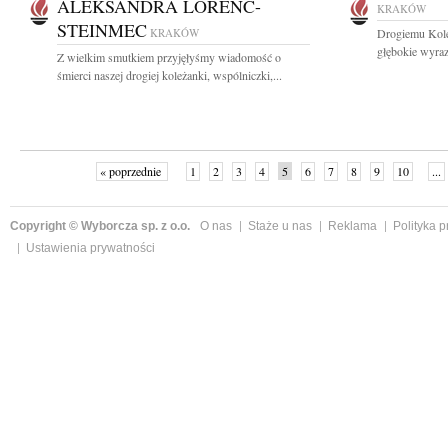
ALEKSANDRA LORENC-
KRAKÓW
STEINMEC
KRAKÓW
Drogiemu Kol
głębokie wyraz
Z wielkim smutkiem przyjęłyśmy wiadomość o
śmierci naszej drogiej koleżanki, wspólniczki,...
« poprzednie
1
2
3
4
5
6
7
8
9
10
...
Copyright © Wyborcza sp. z o.o.
O nas
Staże u nas
Reklama
Polityka 
Ustawienia prywatności