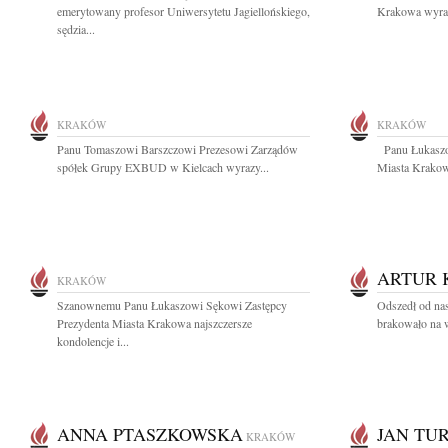
emerytowany profesor Uniwersytetu Jagiellońskiego,
Krakowa wyraz
sędzia...
KRAKÓW
KRAKÓW
Panu Tomaszowi Barszczowi Prezesowi Zarządów
Panu Łukaszo
spółek Grupy EXBUD w Kielcach wyrazy...
Miasta Krakow
ARTUR 
KRAKÓW
Szanownemu Panu Łukaszowi Sękowi Zastępcy
Odszedł od na
Prezydenta Miasta Krakowa najszczersze
brakowało na 
kondolencje i...
ANNA PTASZKOWSKA
JAN TU
KRAKÓW