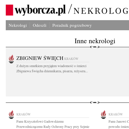
Nekrologi
Odeszli
Poradnik pogrzebowy
Inne nekrologi
ZBIGNIEW ŚWIĘCH
KRAKÓW
Z dużym smutkiem przyjąłem wiadomość o śmierci
Zbigniewa Święcha dziennikarza, pisarza, reżysera...
KRAKÓW
KRAKÓW
Panu Krzysztofowi Gadowskiemu
Panu Janowi Ci
Przewodniczącemu Rady Ochrony Pracy przy Sejmie
powodu śmierc