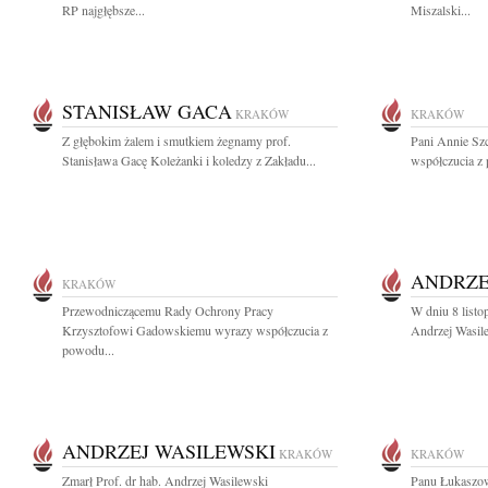
RP najgłębsze...
Miszalski...
STANISŁAW GACA
KRAKÓW
KRAKÓW
Z głębokim żalem i smutkiem żegnamy prof.
Pani Annie Szc
Stanisława Gacę Koleżanki i koledzy z Zakładu...
współczucia z 
ANDRZE
KRAKÓW
Przewodniczącemu Rady Ochrony Pracy
W dniu 8 listo
Krzysztofowi Gadowskiemu wyrazy współczucia z
Andrzej Wasile
powodu...
ANDRZEJ WASILEWSKI
KRAKÓW
KRAKÓW
Zmarł Prof. dr hab. Andrzej Wasilewski
Panu Łukaszow