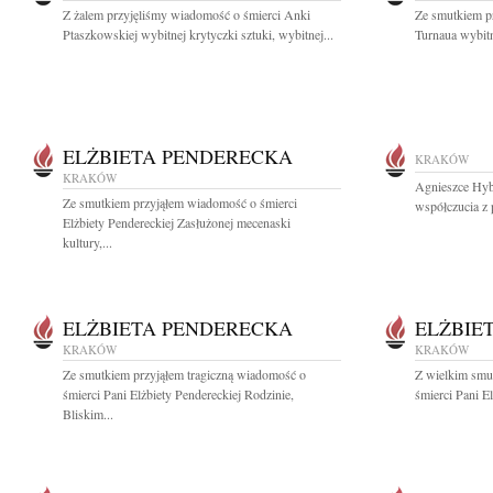
Z żalem przyjęliśmy wiadomość o śmierci Anki
Ze smutkiem p
Ptaszkowskiej wybitnej krytyczki sztuki, wybitnej...
Turnaua wybitn
ELŻBIETA PENDERECKA
KRAKÓW
KRAKÓW
Agnieszce Hybe
Ze smutkiem przyjąłem wiadomość o śmierci
współczucia z 
Elżbiety Pendereckiej Zasłużonej mecenaski
kultury,...
ELŻBIETA PENDERECKA
ELŻBIE
KRAKÓW
KRAKÓW
Ze smutkiem przyjąłem tragiczną wiadomość o
Z wielkim smu
śmierci Pani Elżbiety Pendereckiej Rodzinie,
śmierci Pani El
Bliskim...