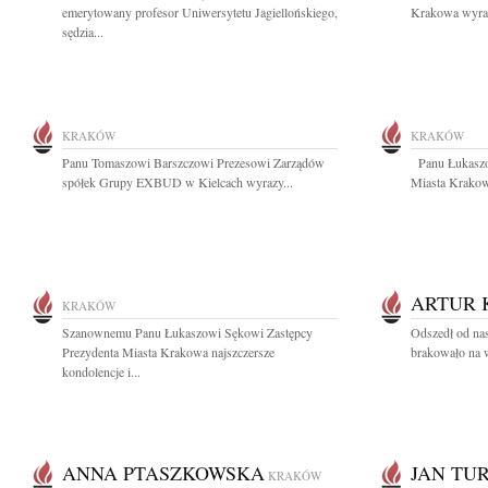
emerytowany profesor Uniwersytetu Jagiellońskiego,
Krakowa wyraz
sędzia...
KRAKÓW
KRAKÓW
Panu Tomaszowi Barszczowi Prezesowi Zarządów
Panu Łukaszo
spółek Grupy EXBUD w Kielcach wyrazy...
Miasta Krakow
ARTUR 
KRAKÓW
Szanownemu Panu Łukaszowi Sękowi Zastępcy
Odszedł od na
Prezydenta Miasta Krakowa najszczersze
brakowało na 
kondolencje i...
ANNA PTASZKOWSKA
JAN TU
KRAKÓW