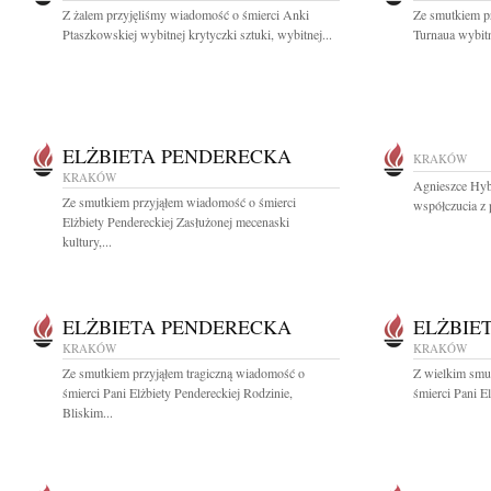
Z żalem przyjęliśmy wiadomość o śmierci Anki
Ze smutkiem p
Ptaszkowskiej wybitnej krytyczki sztuki, wybitnej...
Turnaua wybitn
ELŻBIETA PENDERECKA
KRAKÓW
KRAKÓW
Agnieszce Hybe
Ze smutkiem przyjąłem wiadomość o śmierci
współczucia z 
Elżbiety Pendereckiej Zasłużonej mecenaski
kultury,...
ELŻBIETA PENDERECKA
ELŻBIE
KRAKÓW
KRAKÓW
Ze smutkiem przyjąłem tragiczną wiadomość o
Z wielkim smu
śmierci Pani Elżbiety Pendereckiej Rodzinie,
śmierci Pani El
Bliskim...