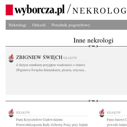
Nekrologi
Odeszli
Poradnik pogrzebowy
Inne nekrologi
ZBIGNIEW ŚWIĘCH
KRAKÓW
Z dużym smutkiem przyjąłem wiadomość o śmierci
Zbigniewa Święcha dziennikarza, pisarza, reżysera...
KRAKÓW
KRAKÓW
Panu Krzysztofowi Gadowskiemu
Panu Janowi Ci
Przewodniczącemu Rady Ochrony Pracy przy Sejmie
powodu śmierc