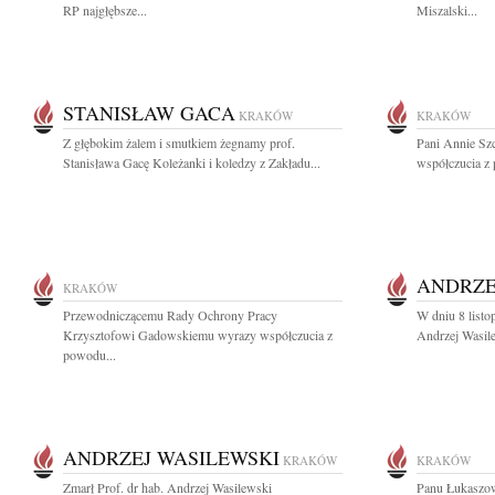
RP najgłębsze...
Miszalski...
STANISŁAW GACA
KRAKÓW
KRAKÓW
Z głębokim żalem i smutkiem żegnamy prof.
Pani Annie Szc
Stanisława Gacę Koleżanki i koledzy z Zakładu...
współczucia z 
ANDRZE
KRAKÓW
Przewodniczącemu Rady Ochrony Pracy
W dniu 8 listo
Krzysztofowi Gadowskiemu wyrazy współczucia z
Andrzej Wasile
powodu...
ANDRZEJ WASILEWSKI
KRAKÓW
KRAKÓW
Zmarł Prof. dr hab. Andrzej Wasilewski
Panu Łukaszow