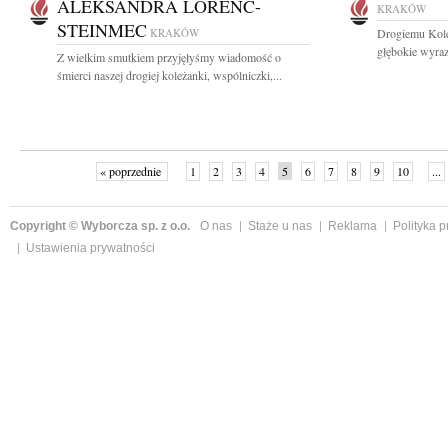
ALEKSANDRA LORENC-
KRAKÓW
STEINMEC
KRAKÓW
Drogiemu Kol
głębokie wyraz
Z wielkim smutkiem przyjęłyśmy wiadomość o
śmierci naszej drogiej koleżanki, wspólniczki,...
« poprzednie
1
2
3
4
5
6
7
8
9
10
...
Copyright © Wyborcza sp. z o.o.
O nas
Staże u nas
Reklama
Polityka 
Ustawienia prywatności