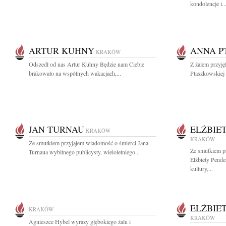
kondolencje i..
ARTUR KUHNY
ANNA P
KRAKÓW
Odszedł od nas Artur Kuhny Będzie nam Ciebie
Z żalem przyj
brakowało na wspólnych wakacjach,...
Ptaszkowskiej w
JAN TURNAU
ELŻBIE
KRAKÓW
KRAKÓW
Ze smutkiem przyjąłem wiadomość o śmierci Jana
Ze smutkiem p
Turnaua wybitnego publicysty, wieloletniego...
Elżbiety Pende
kultury,...
ELŻBIE
KRAKÓW
KRAKÓW
Agnieszce Hybel wyrazy głębokiego żalu i