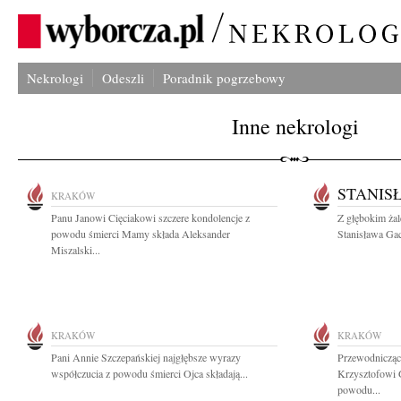
Nekrologi
Odeszli
Poradnik pogrzebowy
Inne nekrologi
STANIS
KRAKÓW
Panu Janowi Cięciakowi szczere kondolencje z
Z głębokim ża
powodu śmierci Mamy składa Aleksander
Stanisława Gac
Miszalski...
KRAKÓW
KRAKÓW
Pani Annie Szczepańskiej najgłębsze wyrazy
Przewodniczą
współczucia z powodu śmierci Ojca składają...
Krzysztofowi 
powodu...