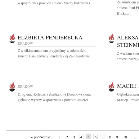
Ze smutkiem p
współczucia z powodu śmierci Mamy koleżanki i...
śmierci Pani E
Bliskim...
ELŻBIETA PENDERECKA
ALEKSA
KRAKÓW
STEINM
Z wielkim smutkiem przyjęliśmy wiadomość o
Z wielkim smu
śmierci Pani Elżbiety Pendereckiej Za długoletnie...
śmierci naszej 
MACIEJ
KRAKÓW
Drogiemu Koledze Sebastianowi Drozdowskiemu
Głębokim żale
głębokie wyrazy współczucia z powodu śmierci...
Macieja Preyer
« poprzednie
1
2
3
4
5
6
7
8
9
10
...