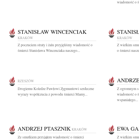
wiadomość o śm
STANISŁAW WINCENCIAK
STANIS
KRAKÓW
KRAKÓW
Z poczuciem straty i żalu przyjęliśmy wiadomość o
Z wielkim smu
śmierci Stanisława Wincenciaka naszego...
o śmierci nasze
ANDRZE
RZESZÓW
Drogiemu Koledze Pawłowi Zygmuntowi serdeczne
Z ogromnym sm
wyrazy współczucia z powodu śmierci Mamy...
wiadomość o śm
wspaniałego...
ANDRZEJ PTASZNIK
EWA GA
KRAKÓW
Ze smutkiem przyjąłem wiadomość o śmierci
Z wielkim smu