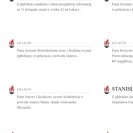
Z głębokim smutkiem i żalem przyjęliśmy informację,
Panu Jerzemu 
że 21 listopada zmarł w wieku 42 lat Łukasz...
współczucia i 
KRAKÓW
KRAKÓW
Panu Jerzemu Brewińskiemu wraz z Rodziną wyrazy
Panu Krzyszt
głębokiego współczucia z powodu śmierci...
Przewodnicząc
RP najgłębsze.
STANIS
KRAKÓW
Panu Janowi Cięciakowi szczere kondolencje z
Z głębokim ża
powodu śmierci Mamy składa Aleksander
Stanisława Gac
Miszalski...