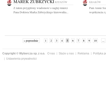
MAREK ZUBRZYCKI
RZESZÓW
KRAKÓW
Z żalem przyjęliśmy wiadomość o nagłej śmierci
Pani Annie Szc
Pana Doktora Marka Zubrzyckiego kierownika...
współczucia z 
« poprzednie
1
2
3
4
5
6
7
8
9
10
...
Copyright © Wyborcza sp. z o.o.
O nas
Staże u nas
Reklama
Polityka 
Ustawienia prywatności