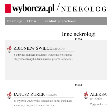
Nekrologi
Odeszli
Poradnik pogrzebowy
Inne nekrologi
ZBIGNIEW ŚWIĘCH
KRAKÓW
Z dużym smutkiem przyjąłem wiadomość o śmierci
Zbigniewa Święcha dziennikarza, pisarza, reżysera...
JANUSZ ŻUREK
ALEKSA
KRAKÓW
RZESZÓW
11 stycznia 2026 vroku odszedł do domu Pana nasz
Z głębokim sm
serdeczny Przyjaciel Janusz Żurek z...