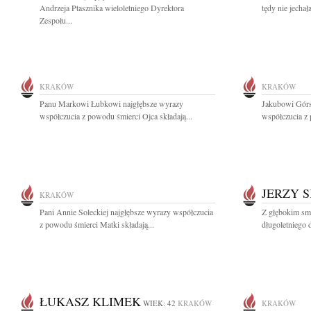
Andrzeja Ptasznika wieloletniego Dyrektora
tędy nie jechał
Zespołu...
KRAKÓW
KRAKÓW
Panu Markowi Łubkowi najgłębsze wyrazy
Jakubowi Górs
współczucia z powodu śmierci Ojca składają...
współczucia z
JERZY 
KRAKÓW
Pani Annie Soleckiej najgłębsze wyrazy współczucia
Z głębokim sm
z powodu śmierci Matki składają...
długoletniego 
ŁUKASZ KLIMEK
WIEK: 42
KRAKÓW
KRAKÓW