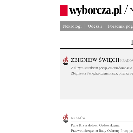
Nekrologi
Odeszli
Poradnik po
ZBIGNIEW ŚWIĘCH
KRAKÓ
Z dużym smutkiem przyjąłem wiadomość o 
Zbigniewa Święcha dziennikarza, pisarza, re
KRAKÓW
Panu Krzysztofowi Gadowskiemu
Przewodniczącemu Rady Ochrony Pracy pr