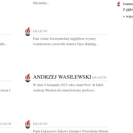
Miszalski...
Joanna
Z głęb
+ więc
KRAKÓW
.
Pani Annie Szczepańskiej najgłębsze wyrazy
du...
współczucia z powodu śmierci Ojca składają...
ANDRZEJ WASILEWSKI
KRAKÓW
W dniu 8 listopada 2025 roku zmarł Prof. dr habil.
zucia z
Andrzej Wasilewski emerytowany profesor...
RAKÓW
KRAKÓW
Panu Łukaszowi Sękowi Zastępcy Prezydenta Miasta