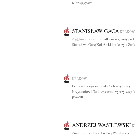
RP najgłębsze...
STANISŁAW GACA
KRAKÓW
Z głębokim żalem i smutkiem żegnamy prof
Stanisława Gacę Koleżanki i koledzy z Zakła
KRAKÓW
Przewodniczącemu Rady Ochrony Pracy
Krzysztofowi Gadowskiemu wyrazy współc
powodu...
ANDRZEJ WASILEWSKI
K
Zmarł Prof. dr hab. Andrzej Wasilewski