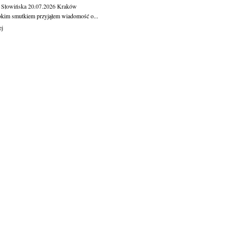
 Słowińska
20.07.2026
Kraków
okim smutkiem przyjąłem wiadomość o...
ej