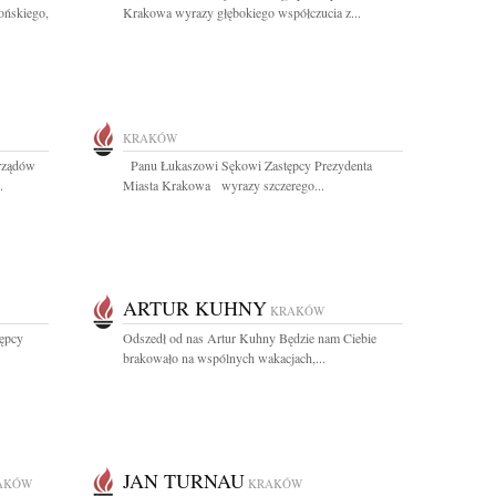
ońskiego,
Krakowa wyrazy głębokiego współczucia z...
KRAKÓW
rządów
Panu Łukaszowi Sękowi Zastępcy Prezydenta
.
Miasta Krakowa wyrazy szczerego...
ARTUR KUHNY
KRAKÓW
ępcy
Odszedł od nas Artur Kuhny Będzie nam Ciebie
brakowało na wspólnych wakacjach,...
JAN TURNAU
AKÓW
KRAKÓW