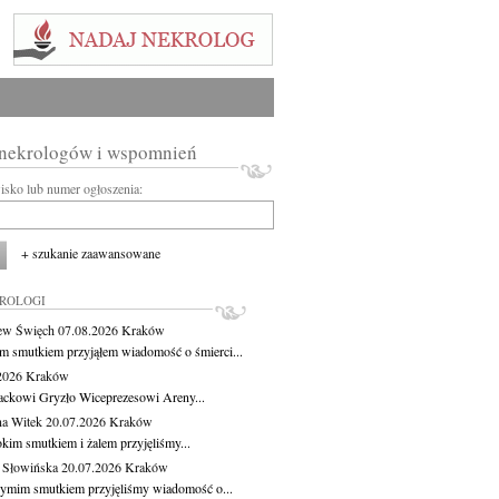
 nekrologów i wspomnień
wisko lub numer ogłoszenia:
+ szukanie zaawansowane
KROLOGI
ew Święch
07.08.2026
Kraków
m smutkiem przyjąłem wiadomość o śmierci...
.2026
Kraków
ackowi Gryzło Wiceprezesowi Areny...
na Witek
20.07.2026
Kraków
okim smutkiem i żalem przyjęliśmy...
 Słowińska
20.07.2026
Kraków
zymim smutkiem przyjęliśmy wiadomość o...