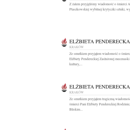
Z żalem przyjęliśmy wiadomość o śmierci 
Ptaszkowskiej wybitnej krytyczki sztuki, wyb
ELŻBIETA PENDERECKA
KRAKÓW
Ze smutkiem przyjąłem wiadomość o śmierc
Elżbiety Pendereckiej Zasłużonej mecenaski
kultury,...
ELŻBIETA PENDERECKA
KRAKÓW
Ze smutkiem przyjąłem tragiczną wiadomoś
śmierci Pani Elżbiety Pendereckiej Rodzinie
Bliskim...