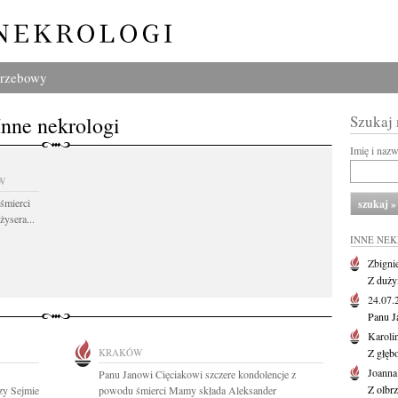
grzebowy
Inne nekrologi
Szukaj
Imię i naz
W
śmierci
żysera...
INNE NE
Zbigni
Z duży
24.07
Panu J
Karoli
KRAKÓW
Z głęb
Joanna
Panu Janowi Cięciakowi szczere kondolencje z
Z olbr
zy Sejmie
powodu śmierci Mamy składa Aleksander