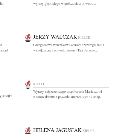
u...
wyrazy głębokiego współczucia z powodu...
JERZY WALCZAK
KIELCE
wi
Grzegorzowi Walczakowi wyrazy szczerego żalu i
arząd...
współczucia z powodu śmierci Taty Jerzego...
KIELCE
Wyrazy najszczerszego współczucia Mariuszowi
yjaciółka
Kozłowskiemu z powodu śmierci Ojca składają...
HELENA JAGUSIAK
KIELCE