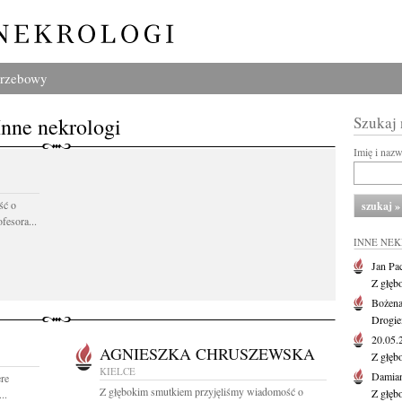
grzebowy
Inne nekrologi
Szukaj
Imię i naz
ść o
fesora...
INNE NE
Jan Pa
Z głęb
Bożena
Drogie
20.05
AGNIESZKA CHRUSZEWSKA
Z głęb
KIELCE
Damian
re
Z głębokim smutkiem przyjęliśmy wiadomość o
Z głęb
..