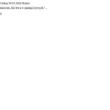
 Czekaj
30.03.2026
Kielce
iera ten, kto trwa w pamięci żywych."...
ej