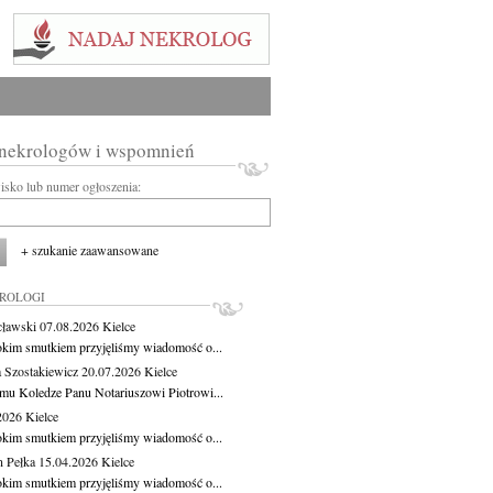
 nekrologów i wspomnień
wisko lub numer ogłoszenia:
+ szukanie zaawansowane
KROLOGI
cławski
07.08.2026
Kielce
okim smutkiem przyjęliśmy wiadomość o...
 Szostakiewicz
20.07.2026
Kielce
mu Koledze Panu Notariuszowi Piotrowi...
.2026
Kielce
okim smutkiem przyjęliśmy wiadomość o...
 Pełka
15.04.2026
Kielce
okim smutkiem przyjęliśmy wiadomość o...