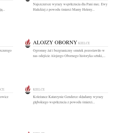
Najszczersze wyrazy współczucia dla Pani mec. Ewy
ą...
Halickiej z powodu śmierci Mamy Heleny...
ALOJZY OBORNY
KIELCE
szczerego
Ogromny żal i bezgraniczny smutek pozostawiło w
nas odejście Alojzego Obornego historyka sztuki,...
LCE
KIELCE
dowicz
Koleżance Katarzynie Genderce składamy wyrazy
głębokiego współczucia z powodu śmierci...