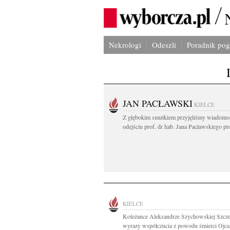
Nekrologi
Odeszli
Poradnik po
JAN PACŁAWSKI
KIELCE
Z głębokim smutkiem przyjęliśmy wiadomo
odejściu prof. dr hab. Jana Pacławskiego pro
KIELCE
Koleżance Aleksandrze Szychowskiej Szcze
wyrazy współczucia z powodu śmierci Ojca.