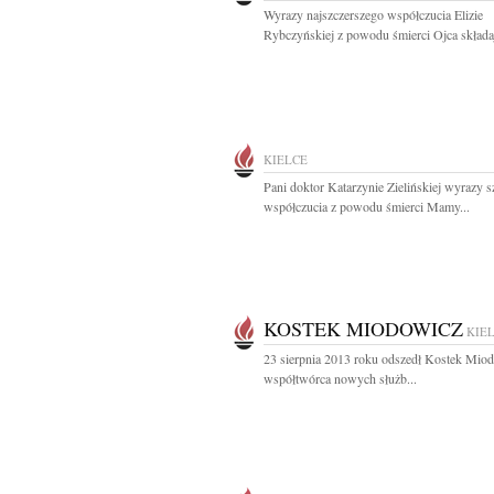
Wyrazy najszczerszego współczucia Elizie
Rybczyńskiej z powodu śmierci Ojca składaj
KIELCE
Pani doktor Katarzynie Zielińskiej wyrazy 
współczucia z powodu śmierci Mamy...
KOSTEK MIODOWICZ
KIE
23 sierpnia 2013 roku odszedł Kostek Mio
współtwórca nowych służb...