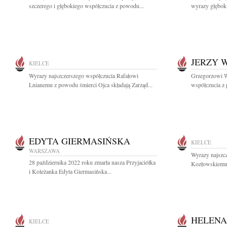
szczerego i głębokiego współczucia z powodu...
wyrazy głębok
JERZY 
KIELCE
Wyrazy najszczerszego współczucia Rafałowi
Grzegorzowi W
Lnianemu z powodu śmierci Ojca składają Zarząd...
współczucia z 
EDYTA GIERMASIŃSKA
KIELCE
WARSZAWA
Wyrazy najszc
28 października 2022 roku zmarła nasza Przyjaciółka
Kozłowskiemu 
i Koleżanka Edyta Giermasińska...
HELENA
KIELCE