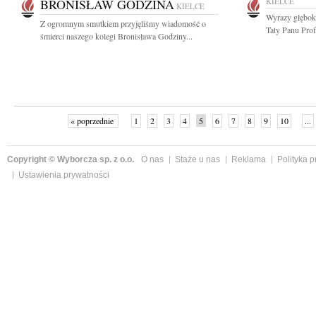
BRONISŁAW GODZINA
KIELCE
KIELCE
Wyrazy głębok
Z ogromnym smutkiem przyjęliśmy wiadomość o
Taty Panu Prof
śmierci naszego kolegi Bronisława Godziny...
« poprzednie
1
2
3
4
5
6
7
8
9
10
...
Copyright © Wyborcza sp. z o.o.
O nas
Staże u nas
Reklama
Polityka 
Ustawienia prywatności