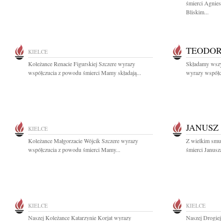
śmierci Agnies
Bliskim...
TEODOR
KIELCE
Koleżance Renacie Figurskiej Szczere wyrazy
Składamy wszy
współczucia z powodu śmierci Mamy składają...
wyrazy współcz
JANUSZ
KIELCE
Koleżance Małgorzacie Wójcik Szczere wyrazy
Z wielkim smu
współczucia z powodu śmierci Mamy...
śmierci Janusz
KIELCE
KIELCE
Naszej Koleżance Katarzynie Korjat wyrazy
Naszej Drogie