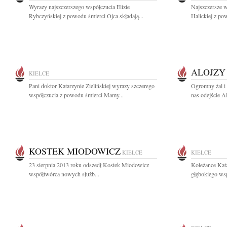
Wyrazy najszczerszego współczucia Elizie
Najszczersze 
Rybczyńskiej z powodu śmierci Ojca składają...
Halickiej z p
ALOJZY
KIELCE
Pani doktor Katarzynie Zielińskiej wyrazy szczerego
Ogromny żal i
współczucia z powodu śmierci Mamy...
nas odejście A
KOSTEK MIODOWICZ
KIELCE
KIELCE
23 sierpnia 2013 roku odszedł Kostek Miodowicz
Koleżance Kat
współtwórca nowych służb...
głębokiego wsp