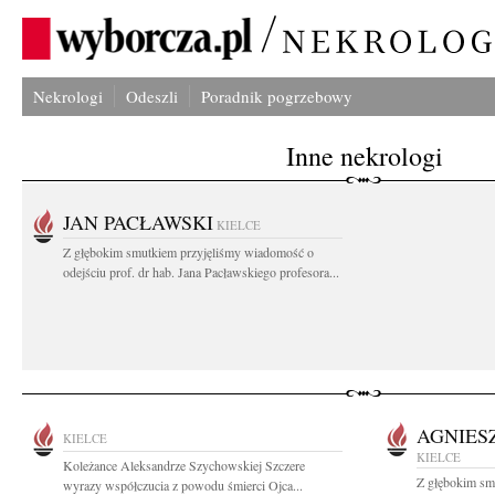
Nekrologi
Odeszli
Poradnik pogrzebowy
Inne nekrologi
JAN PACŁAWSKI
KIELCE
Z głębokim smutkiem przyjęliśmy wiadomość o
odejściu prof. dr hab. Jana Pacławskiego profesora...
AGNIES
KIELCE
KIELCE
Koleżance Aleksandrze Szychowskiej Szczere
Z głębokim sm
wyrazy współczucia z powodu śmierci Ojca...