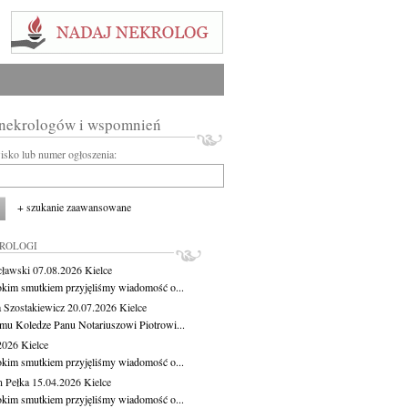
 nekrologów i wspomnień
wisko lub numer ogłoszenia:
+ szukanie zaawansowane
KROLOGI
cławski
07.08.2026
Kielce
okim smutkiem przyjęliśmy wiadomość o...
 Szostakiewicz
20.07.2026
Kielce
mu Koledze Panu Notariuszowi Piotrowi...
.2026
Kielce
okim smutkiem przyjęliśmy wiadomość o...
 Pełka
15.04.2026
Kielce
okim smutkiem przyjęliśmy wiadomość o...