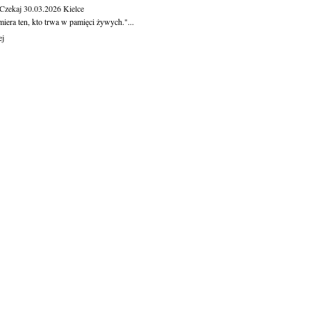
 Czekaj
30.03.2026
Kielce
iera ten, kto trwa w pamięci żywych."...
ej