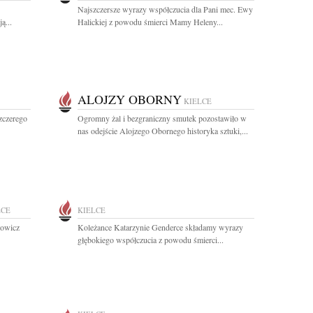
Najszczersze wyrazy współczucia dla Pani mec. Ewy
ą...
Halickiej z powodu śmierci Mamy Heleny...
ALOJZY OBORNY
KIELCE
szczerego
Ogromny żal i bezgraniczny smutek pozostawiło w
nas odejście Alojzego Obornego historyka sztuki,...
LCE
KIELCE
dowicz
Koleżance Katarzynie Genderce składamy wyrazy
głębokiego współczucia z powodu śmierci...