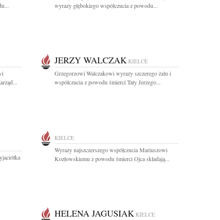
u...
wyrazy głębokiego współczucia z powodu...
JERZY WALCZAK
KIELCE
wi
Grzegorzowi Walczakowi wyrazy szczerego żalu i
arząd...
współczucia z powodu śmierci Taty Jerzego...
KIELCE
Wyrazy najszczerszego współczucia Mariuszowi
yjaciółka
Kozłowskiemu z powodu śmierci Ojca składają...
HELENA JAGUSIAK
KIELCE