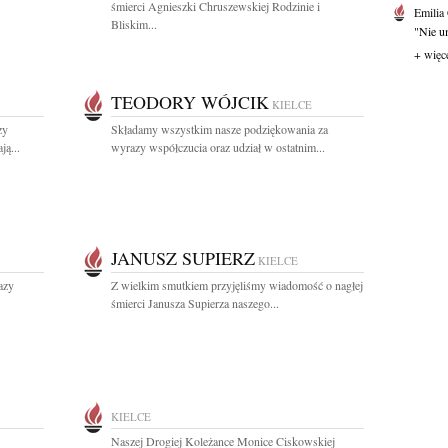
śmierci Agnieszki Chruszewskiej Rodzinie i
Emilia
Bliskim...
"Nie um
+ więc
TEODORY WÓJCIK
KIELCE
zy
Składamy wszystkim nasze podziękowania za
ą...
wyrazy współczucia oraz udział w ostatnim...
JANUSZ SUPIERZ
KIELCE
azy
Z wielkim smutkiem przyjęliśmy wiadomość o nagłej
śmierci Janusza Supierza naszego...
KIELCE
Naszej Drogiej Koleżance Monice Ciskowskiej