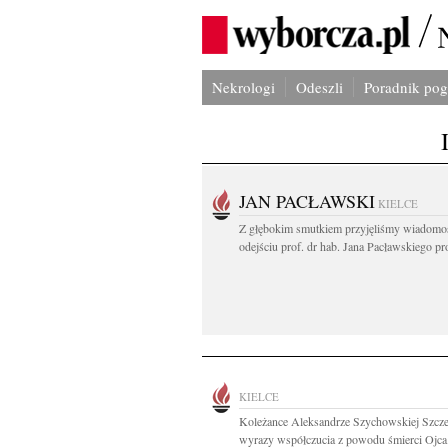
Nekrologi
Odeszli
Poradnik po
JAN PACŁAWSKI
KIELCE
Z głębokim smutkiem przyjęliśmy wiadomo
odejściu prof. dr hab. Jana Pacławskiego pro
KIELCE
Koleżance Aleksandrze Szychowskiej Szcze
wyrazy współczucia z powodu śmierci Ojca.