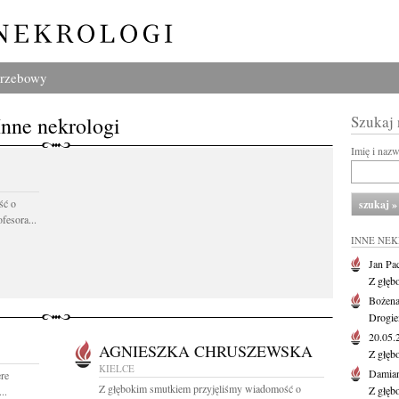
grzebowy
Inne nekrologi
Szukaj
Imię i naz
ść o
fesora...
INNE NE
Jan Pa
Z głęb
Bożena
Drogie
20.05
AGNIESZKA CHRUSZEWSKA
Z głęb
KIELCE
Damian
re
Z głębokim smutkiem przyjęliśmy wiadomość o
Z głęb
..