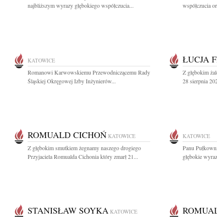
najbliższym wyrazy głębokiego współczucia...
współczucia or
ŁUCJA 
KATOWICE
Romanowi Karwowskiemu Przewodniczącemu Rady
Z głębokim ża
Śląskiej Okręgowej Izby Inżynierów...
28 sierpnia 20
ROMUALD CICHOŃ
KATOWICE
KATOWICE
Z głębokim smutkiem żegnamy naszego drogiego
Panu Pułkown
Przyjaciela Romualda Cichonia który zmarł 21...
głębokie wyraz
STANISŁAW SOYKA
ROMUAL
KATOWICE