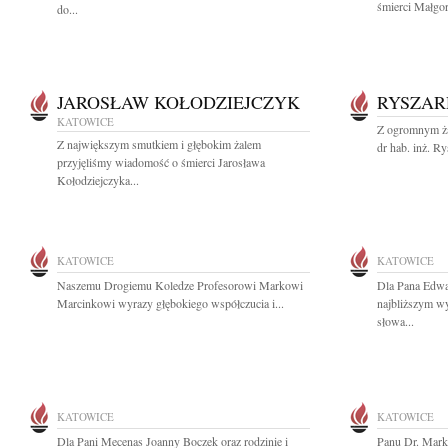
śmierci Małgor
do...
JAROSŁAW KOŁODZIEJCZYK
RYSZAR
KATOWICE
Z ogromnym ża
Z największym smutkiem i głębokim żalem
dr hab. inż. Ry
przyjęliśmy wiadomość o śmierci Jarosława
Kołodziejczyka...
KATOWICE
KATOWICE
Naszemu Drogiemu Koledze Profesorowi Markowi
Dla Pana Edwar
Marcinkowi wyrazy głębokiego współczucia i...
najbliższym wy
słowa...
KATOWICE
KATOWICE
Dla Pani Mecenas Joanny Boczek oraz rodzinie i
Panu Dr. Mark