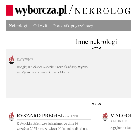
Nekrologi
Odeszli
Poradnik pogrzebowy
Inne nekrologi
KATOWICE
Drogiej Koleżance Sabinie Kacan składamy wyrazy
współczucia z powodu śmierci Mamy...
RYSZARD PREGIEL
MAŁGO
KATOWICE
KATOWICE
Z głębokim żalem zawiadamiamy, że dnia 16
Z głębokim ża
września 2025 roku w wieku 90 lat, odszedł od nas