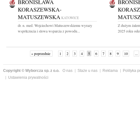
BRONISŁAWA
BRONIS
KORASZEWSKA-
KORASZ
MATUSZEWSKA
MATUS
KATOWICE
dr. n. med. Wojciechowi Matuszewskiemu wyrazy
Z dużym żalem 
współczucia i słowa wsparcia z powodu...
2025 roku odesz
« poprzednie
1
2
3
4
5
6
7
8
9
10
...
Copyright © Wyborcza sp. z o.o.
O nas
Staże u nas
Reklama
Polityka 
Ustawienia prywatności