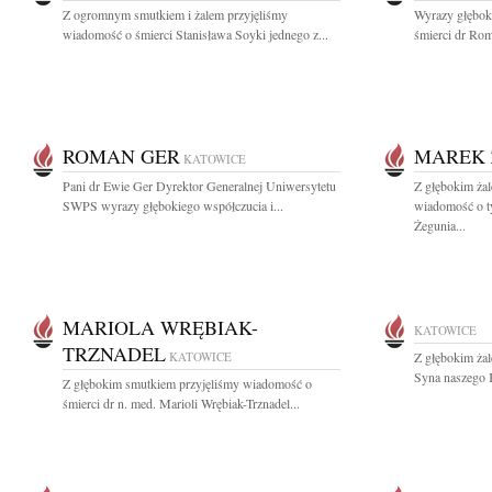
Z ogromnym smutkiem i żalem przyjęliśmy
Wyrazy głębok
wiadomość o śmierci Stanisława Soyki jednego z...
śmierci dr Rom
ROMAN GER
MAREK 
KATOWICE
Pani dr Ewie Ger Dyrektor Generalnej Uniwersytetu
Z głębokim żal
SWPS wyrazy głębokiego współczucia i...
wiadomość o t
Żegunia...
MARIOLA WRĘBIAK-
KATOWICE
TRZNADEL
KATOWICE
Z głębokim ża
Syna naszego 
Z głębokim smutkiem przyjęliśmy wiadomość o
śmierci dr n. med. Marioli Wrębiak-Trznadel...