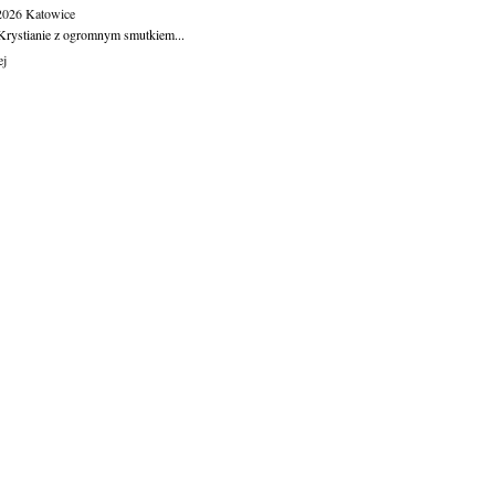
.2026
Katowice
Krystianie z ogromnym smutkiem...
ej