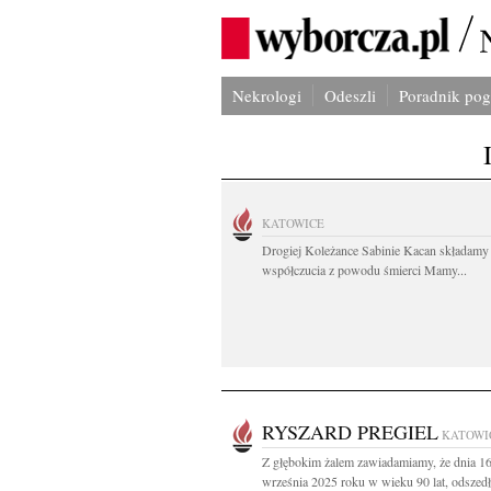
Nekrologi
Odeszli
Poradnik po
KATOWICE
Drogiej Koleżance Sabinie Kacan składamy
współczucia z powodu śmierci Mamy...
RYSZARD PREGIEL
KATOWI
Z głębokim żalem zawiadamiamy, że dnia 1
września 2025 roku w wieku 90 lat, odszedł