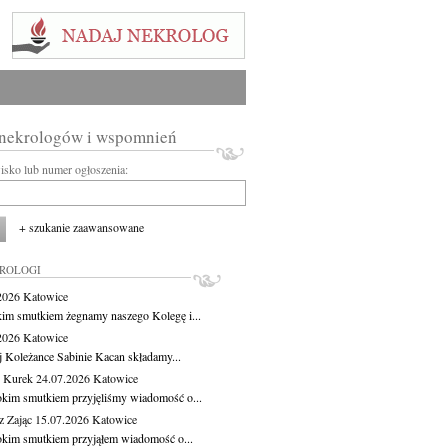
 nekrologów i wspomnień
wisko lub numer ogłoszenia:
+ szukanie zaawansowane
KROLOGI
.2026
Katowice
kim smutkiem żegnamy naszego Kolegę i...
.2026
Katowice
j Koleżance Sabinie Kacan składamy...
 Kurek
24.07.2026
Katowice
okim smutkiem przyjęliśmy wiadomość o...
z Zając
15.07.2026
Katowice
okim smutkiem przyjąłem wiadomość o...