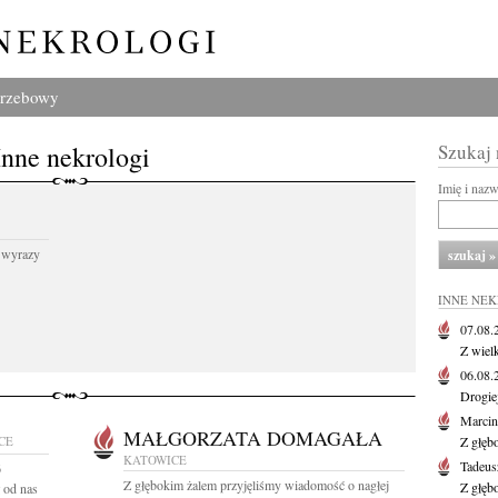
grzebowy
Inne nekrologi
Szukaj
Imię i naz
 wyrazy
INNE NE
07.08
Z wiel
06.08
Drogie
Marcin
MAŁGORZATA DOMAGAŁA
CE
Z głęb
KATOWICE
Tadeus
6
Z głębokim żalem przyjęliśmy wiadomość o nagłej
Z głęb
 od nas