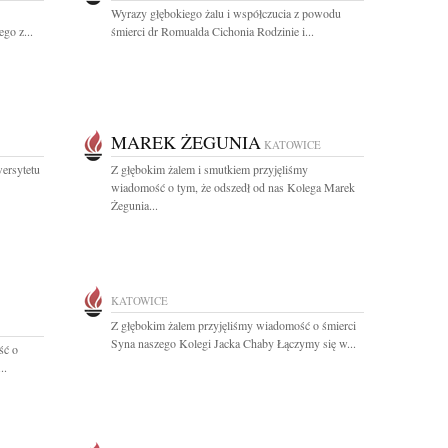
Wyrazy głębokiego żalu i współczucia z powodu
go z...
śmierci dr Romualda Cichonia Rodzinie i...
MAREK ŻEGUNIA
KATOWICE
ersytetu
Z głębokim żalem i smutkiem przyjęliśmy
wiadomość o tym, że odszedł od nas Kolega Marek
Żegunia...
KATOWICE
Z głębokim żalem przyjęliśmy wiadomość o śmierci
Syna naszego Kolegi Jacka Chaby Łączymy się w...
ść o
..