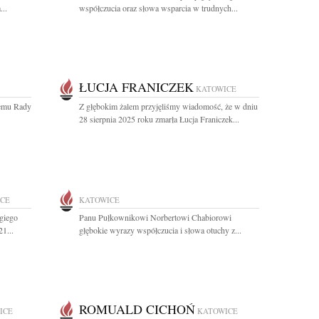
...
współczucia oraz słowa wsparcia w trudnych...
ŁUCJA FRANICZEK
KATOWICE
emu Rady
Z głębokim żalem przyjęliśmy wiadomość, że w dniu
28 sierpnia 2025 roku zmarła Łucja Franiczek...
CE
KATOWICE
giego
Panu Pułkownikowi Norbertowi Chabiorowi
1...
głębokie wyrazy współczucia i słowa otuchy z...
ROMUALD CICHOŃ
ICE
KATOWICE