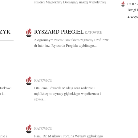
śmierci Małgorzaty Domagały naszej wieloletniej...
02.07
Drogi 
+ więc
CZYK
RYSZARD PREGIEL
KATOWICE
Z ogromnym żalem i smutkiem żegnamy Prof. nzw.
dr hab. inż. Ryszarda Pregiela wybitnego...
KATOWICE
Markowi
Dla Pana Edwarda Madeja oraz rodzinie i
i...
najbliższym wyrazy głębokiego współczucia i
słowa...
KATOWICE
nie i
Panu Dr. Markowi Fortuna Wyrazy głębokiego