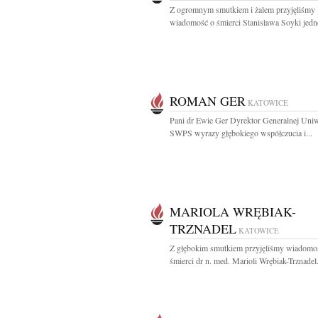
Z ogromnym smutkiem i żalem przyjęliśmy
wiadomość o śmierci Stanisława Soyki jedne
ROMAN GER
KATOWICE
Pani dr Ewie Ger Dyrektor Generalnej Uniw
SWPS wyrazy głębokiego współczucia i...
MARIOLA WRĘBIAK-
TRZNADEL
KATOWICE
Z głębokim smutkiem przyjęliśmy wiadomo
śmierci dr n. med. Marioli Wrębiak-Trznadel.