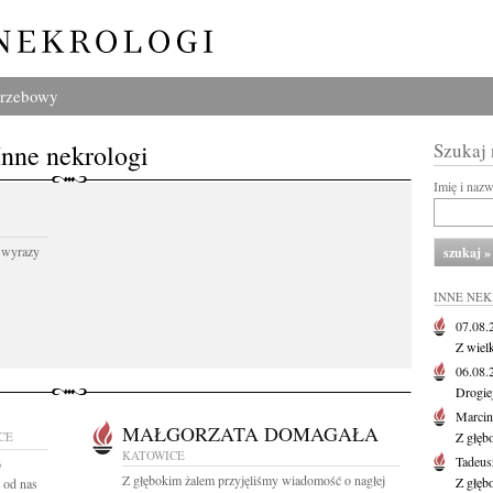
grzebowy
Inne nekrologi
Szukaj
Imię i naz
 wyrazy
INNE NE
07.08
Z wiel
06.08
Drogie
Marcin
MAŁGORZATA DOMAGAŁA
CE
Z głęb
KATOWICE
Tadeus
6
Z głębokim żalem przyjęliśmy wiadomość o nagłej
Z głęb
 od nas