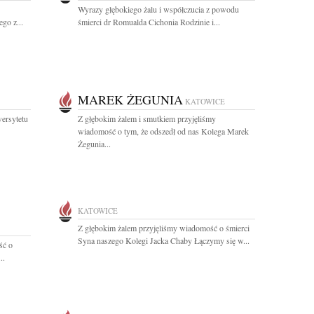
Wyrazy głębokiego żalu i współczucia z powodu
go z...
śmierci dr Romualda Cichonia Rodzinie i...
MAREK ŻEGUNIA
KATOWICE
ersytetu
Z głębokim żalem i smutkiem przyjęliśmy
wiadomość o tym, że odszedł od nas Kolega Marek
Żegunia...
KATOWICE
Z głębokim żalem przyjęliśmy wiadomość o śmierci
Syna naszego Kolegi Jacka Chaby Łączymy się w...
ść o
..