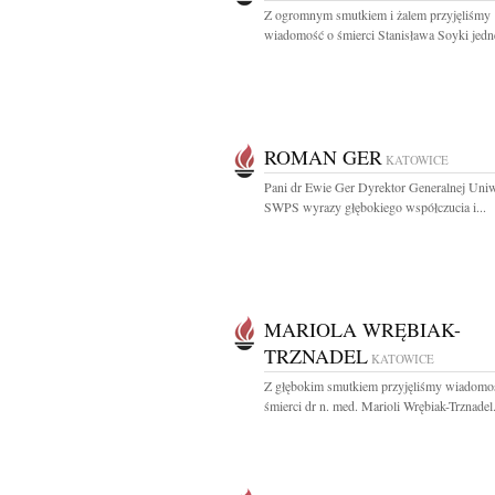
Z ogromnym smutkiem i żalem przyjęliśmy
wiadomość o śmierci Stanisława Soyki jedne
ROMAN GER
KATOWICE
Pani dr Ewie Ger Dyrektor Generalnej Uniw
SWPS wyrazy głębokiego współczucia i...
MARIOLA WRĘBIAK-
TRZNADEL
KATOWICE
Z głębokim smutkiem przyjęliśmy wiadomo
śmierci dr n. med. Marioli Wrębiak-Trznadel.