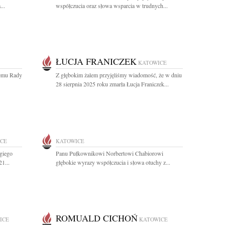
...
współczucia oraz słowa wsparcia w trudnych...
ŁUCJA FRANICZEK
KATOWICE
emu Rady
Z głębokim żalem przyjęliśmy wiadomość, że w dniu
28 sierpnia 2025 roku zmarła Łucja Franiczek...
CE
KATOWICE
giego
Panu Pułkownikowi Norbertowi Chabiorowi
1...
głębokie wyrazy współczucia i słowa otuchy z...
ROMUALD CICHOŃ
ICE
KATOWICE