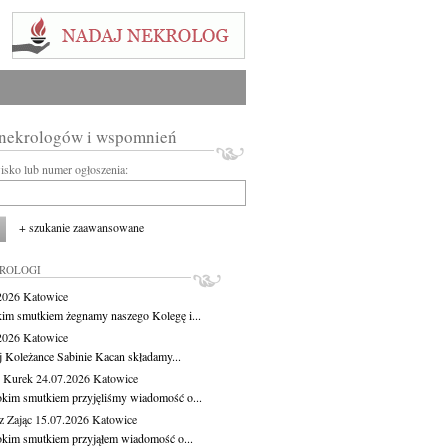
 nekrologów i wspomnień
wisko lub numer ogłoszenia:
+ szukanie zaawansowane
KROLOGI
.2026
Katowice
kim smutkiem żegnamy naszego Kolegę i...
.2026
Katowice
j Koleżance Sabinie Kacan składamy...
 Kurek
24.07.2026
Katowice
okim smutkiem przyjęliśmy wiadomość o...
z Zając
15.07.2026
Katowice
okim smutkiem przyjąłem wiadomość o...