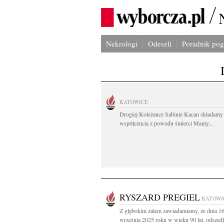
Nekrologi
Odeszli
Poradnik po
KATOWICE
Drogiej Koleżance Sabinie Kacan składamy
współczucia z powodu śmierci Mamy...
RYSZARD PREGIEL
KATOWI
Z głębokim żalem zawiadamiamy, że dnia 1
września 2025 roku w wieku 90 lat, odszedł