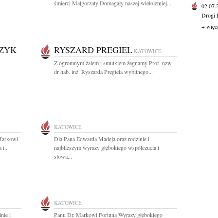
śmierci Małgorzaty Domagały naszej wieloletniej...
02.07
Drogi 
+ więc
CZYK
RYSZARD PREGIEL
KATOWICE
Z ogromnym żalem i smutkiem żegnamy Prof. nzw.
dr hab. inż. Ryszarda Pregiela wybitnego...
KATOWICE
Markowi
Dla Pana Edwarda Madeja oraz rodzinie i
i...
najbliższym wyrazy głębokiego współczucia i
słowa...
KATOWICE
nie i
Panu Dr. Markowi Fortuna Wyrazy głębokiego