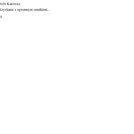
.2026
Katowice
Krystianie z ogromnym smutkiem...
ej