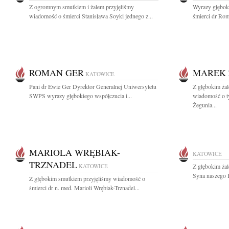
Z ogromnym smutkiem i żalem przyjęliśmy
Wyrazy głębok
wiadomość o śmierci Stanisława Soyki jednego z...
śmierci dr Rom
ROMAN GER
MAREK 
KATOWICE
Pani dr Ewie Ger Dyrektor Generalnej Uniwersytetu
Z głębokim żal
SWPS wyrazy głębokiego współczucia i...
wiadomość o t
Żegunia...
MARIOLA WRĘBIAK-
KATOWICE
TRZNADEL
KATOWICE
Z głębokim ża
Syna naszego 
Z głębokim smutkiem przyjęliśmy wiadomość o
śmierci dr n. med. Marioli Wrębiak-Trznadel...