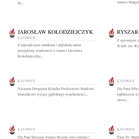
śmierci Małgor
do...
JAROSŁAW KOŁODZIEJCZYK
RYSZAR
KATOWICE
Z ogromnym ża
Z największym smutkiem i głębokim żalem
dr hab. inż. Ry
przyjęliśmy wiadomość o śmierci Jarosława
Kołodziejczyka...
KATOWICE
KATOWICE
Naszemu Drogiemu Koledze Profesorowi Markowi
Dla Pana Edwar
Marcinkowi wyrazy głębokiego współczucia i...
najbliższym wy
słowa...
KATOWICE
KATOWICE
Dla Pani Mecenas Joanny Boczek oraz rodzinie i
Panu Dr. Mark