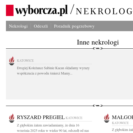
Nekrologi
Odeszli
Poradnik pogrzebowy
Inne nekrologi
KATOWICE
Drogiej Koleżance Sabinie Kacan składamy wyrazy
współczucia z powodu śmierci Mamy...
RYSZARD PREGIEL
MAŁGO
KATOWICE
KATOWICE
Z głębokim żalem zawiadamiamy, że dnia 16
Z głębokim ża
września 2025 roku w wieku 90 lat, odszedł od nas