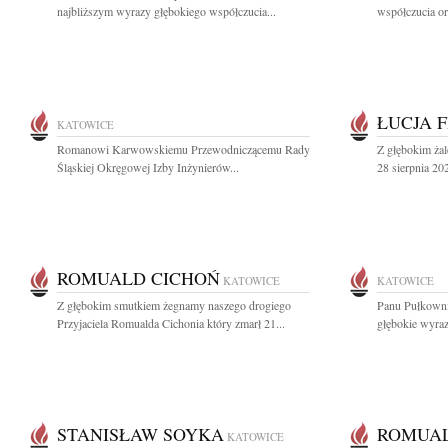
najbliższym wyrazy głębokiego współczucia...
współczucia or
ŁUCJA 
KATOWICE
Romanowi Karwowskiemu Przewodniczącemu Rady
Z głębokim ża
Śląskiej Okręgowej Izby Inżynierów...
28 sierpnia 20
ROMUALD CICHOŃ
KATOWICE
KATOWICE
Z głębokim smutkiem żegnamy naszego drogiego
Panu Pułkown
Przyjaciela Romualda Cichonia który zmarł 21...
głębokie wyraz
STANISŁAW SOYKA
ROMUAL
KATOWICE