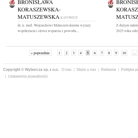
BRONISŁAWA
BRONIS
KORASZEWSKA-
KORASZ
MATUSZEWSKA
MATUS
KATOWICE
dr. n. med. Wojciechowi Matuszewskiemu wyrazy
Z dużym żalem 
współczucia i słowa wsparcia z powodu...
2025 roku odesz
« poprzednie
1
2
3
4
5
6
7
8
9
10
...
Copyright © Wyborcza sp. z o.o.
O nas
Staże u nas
Reklama
Polityka 
Ustawienia prywatności