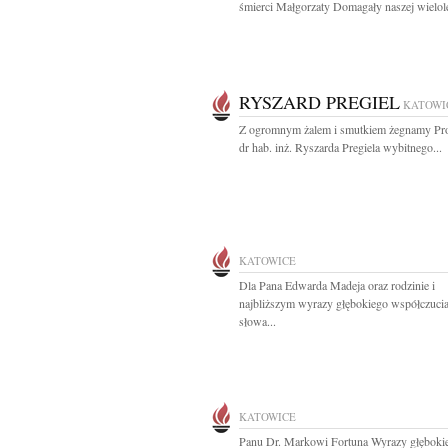
śmierci Małgorzaty Domagały naszej wielolet
RYSZARD PREGIEL
KATOWI
Z ogromnym żalem i smutkiem żegnamy Pro
dr hab. inż. Ryszarda Pregiela wybitnego...
KATOWICE
Dla Pana Edwarda Madeja oraz rodzinie i
najbliższym wyrazy głębokiego współczucia
słowa...
KATOWICE
Panu Dr. Markowi Fortuna Wyrazy głęboki