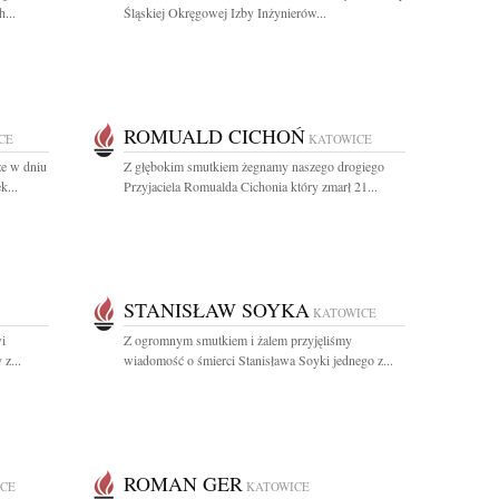
...
Śląskiej Okręgowej Izby Inżynierów...
ROMUALD CICHOŃ
CE
KATOWICE
że w dniu
Z głębokim smutkiem żegnamy naszego drogiego
k...
Przyjaciela Romualda Cichonia który zmarł 21...
STANISŁAW SOYKA
KATOWICE
i
Z ogromnym smutkiem i żalem przyjęliśmy
z...
wiadomość o śmierci Stanisława Soyki jednego z...
ROMAN GER
CE
KATOWICE