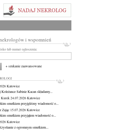
 nekrologów i wspomnień
wisko lub numer ogłoszenia:
+ szukanie zaawansowane
KROLOGI
.2026
Katowice
j Koleżance Sabinie Kacan składamy...
 Kurek
24.07.2026
Katowice
okim smutkiem przyjęliśmy wiadomość o...
z Zając
15.07.2026
Katowice
okim smutkiem przyjąłem wiadomość o...
.2026
Katowice
Krystianie z ogromnym smutkiem...