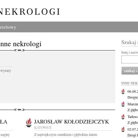
grzebowy
Inne nekrologi
Szukaj
Imię i naz
 wyrazy
INNE NE
06.08
Drogie
Marcin
Z głęb
Tadeus
ŁA
JAROSŁAW KOŁODZIEJCZYK
Z głęb
KATOWICE
02.07
nagłej
Z największym smutkiem i głębokim żalem
Drogi 