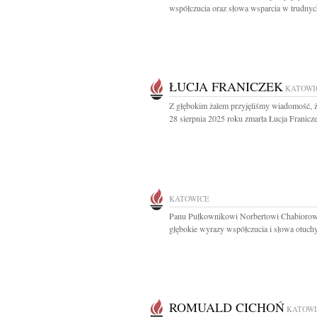
współczucia oraz słowa wsparcia w trudnych
ŁUCJA FRANICZEK
KATOWI
Z głębokim żalem przyjęliśmy wiadomość, 
28 sierpnia 2025 roku zmarła Łucja Franicze
KATOWICE
Panu Pułkownikowi Norbertowi Chabiorow
głębokie wyrazy współczucia i słowa otuchy 
ROMUALD CICHOŃ
KATOWI