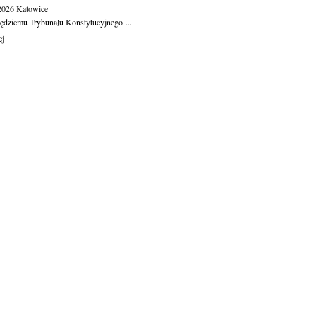
.2026
Katowice
ędziemu Trybunału Konstytucyjnego ...
ej