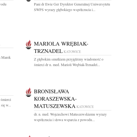
owodu
Pani dr Ewie Ger Dyrektor Generalnej Uniwersytetu
SWPS wyrazy głębokiego współczucia i...
MARIOLA WRĘBIAK-
E
TRZNADEL
KATOWICE
a Marek
Z głębokim smutkiem przyjęliśmy wiadomość o
śmierci dr n. med. Marioli Wrębiak-Trznadel...
BRONISŁAWA
KORASZEWSKA-
 śmierci
MATUSZEWSKA
się w...
KATOWICE
dr. n. med. Wojciechowi Matuszewskiemu wyrazy
współczucia i słowa wsparcia z powodu...