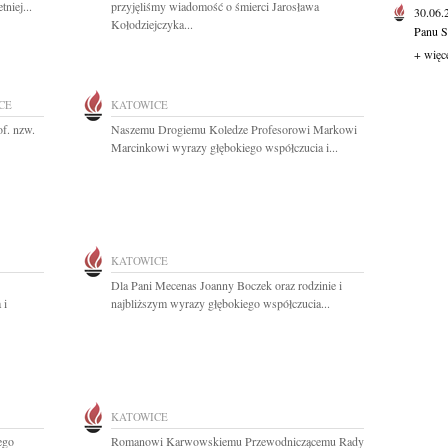
niej...
przyjęliśmy wiadomość o śmierci Jarosława
30.06
Kołodziejczyka...
Panu S
+ więc
CE
KATOWICE
f. nzw.
Naszemu Drogiemu Koledze Profesorowi Markowi
Marcinkowi wyrazy głębokiego współczucia i...
KATOWICE
Dla Pani Mecenas Joanny Boczek oraz rodzinie i
 i
najbliższym wyrazy głębokiego współczucia...
KATOWICE
ego
Romanowi Karwowskiemu Przewodniczącemu Rady