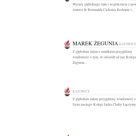
Wyrazy głębokiego żalu i współczucia z p
śmierci dr Romualda Cichonia Rodzinie i...
MAREK ŻEGUNIA
KATOWIC
Z głębokim żalem i smutkiem przyjęliśmy
wiadomość o tym, że odszedł od nas Koleg
Żegunia...
KATOWICE
Z głębokim żalem przyjęliśmy wiadomość o
Syna naszego Kolegi Jacka Chaby Łączymy 