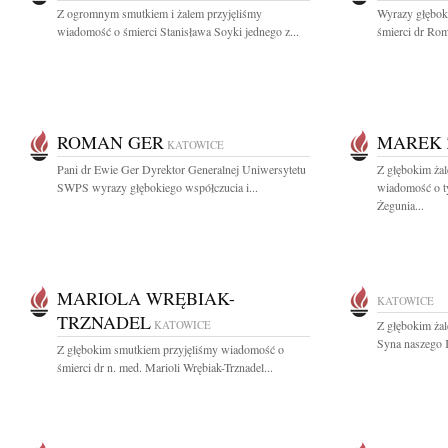
Z ogromnym smutkiem i żalem przyjęliśmy
Wyrazy głębok
wiadomość o śmierci Stanisława Soyki jednego z...
śmierci dr Rom
ROMAN GER
MAREK 
KATOWICE
Pani dr Ewie Ger Dyrektor Generalnej Uniwersytetu
Z głębokim żal
SWPS wyrazy głębokiego współczucia i...
wiadomość o t
Żegunia...
MARIOLA WRĘBIAK-
KATOWICE
TRZNADEL
KATOWICE
Z głębokim ża
Syna naszego 
Z głębokim smutkiem przyjęliśmy wiadomość o
śmierci dr n. med. Marioli Wrębiak-Trznadel...