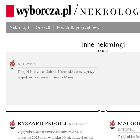
Nekrologi
Odeszli
Poradnik pogrzebowy
Inne nekrologi
KATOWICE
Drogiej Koleżance Sabinie Kacan składamy wyrazy
współczucia z powodu śmierci Mamy...
RYSZARD PREGIEL
MAŁGO
KATOWICE
KATOWICE
Z głębokim żalem zawiadamiamy, że dnia 16
Z głębokim ża
września 2025 roku w wieku 90 lat, odszedł od nas