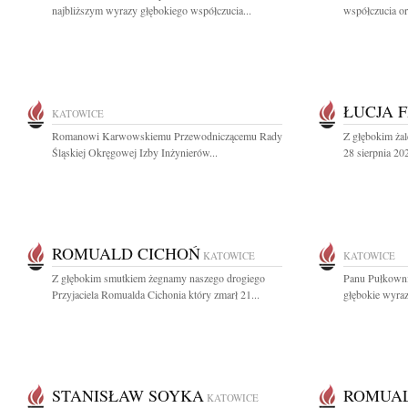
najbliższym wyrazy głębokiego współczucia...
współczucia or
ŁUCJA 
KATOWICE
Romanowi Karwowskiemu Przewodniczącemu Rady
Z głębokim ża
Śląskiej Okręgowej Izby Inżynierów...
28 sierpnia 20
ROMUALD CICHOŃ
KATOWICE
KATOWICE
Z głębokim smutkiem żegnamy naszego drogiego
Panu Pułkown
Przyjaciela Romualda Cichonia który zmarł 21...
głębokie wyraz
STANISŁAW SOYKA
ROMUAL
KATOWICE