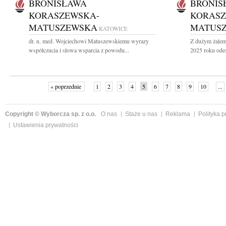
BRONISŁAWA
BRONIS
KORASZEWSKA-
KORASZ
MATUSZEWSKA
MATUS
KATOWICE
dr. n. med. Wojciechowi Matuszewskiemu wyrazy
Z dużym żalem 
współczucia i słowa wsparcia z powodu...
2025 roku odesz
« poprzednie
1
2
3
4
5
6
7
8
9
10
...
Copyright © Wyborcza sp. z o.o.
O nas
Staże u nas
Reklama
Polityka 
Ustawienia prywatności