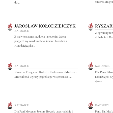
śmierci Małgor
do...
JAROSŁAW KOŁODZIEJCZYK
RYSZAR
KATOWICE
Z ogromnym ża
Z największym smutkiem i głębokim żalem
dr hab. inż. Ry
przyjęliśmy wiadomość o śmierci Jarosława
Kołodziejczyka...
KATOWICE
KATOWICE
Naszemu Drogiemu Koledze Profesorowi Markowi
Dla Pana Edwar
Marcinkowi wyrazy głębokiego współczucia i...
najbliższym wy
słowa...
KATOWICE
KATOWICE
Dla Pani Mecenas Joanny Boczek oraz rodzinie i
Panu Dr. Mark