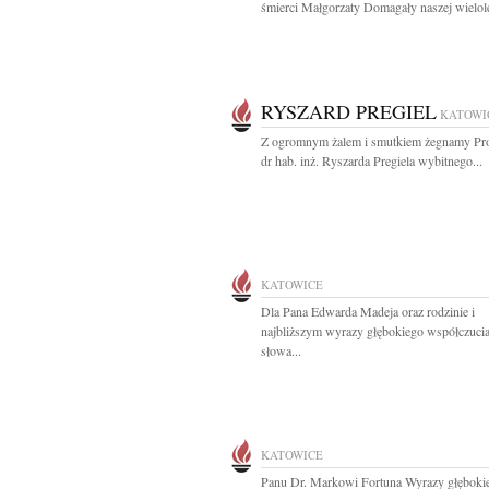
śmierci Małgorzaty Domagały naszej wielolet
RYSZARD PREGIEL
KATOWI
Z ogromnym żalem i smutkiem żegnamy Pro
dr hab. inż. Ryszarda Pregiela wybitnego...
KATOWICE
Dla Pana Edwarda Madeja oraz rodzinie i
najbliższym wyrazy głębokiego współczucia
słowa...
KATOWICE
Panu Dr. Markowi Fortuna Wyrazy głęboki