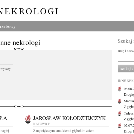
grzebowy
Inne nekrologi
Szukaj
Imię i naz
 wyrazy
INNE NE
06.08
Drogie
Marcin
Z głęb
Tadeus
ŁA
JAROSŁAW KOŁODZIEJCZYK
Z głęb
KATOWICE
02.07
nagłej
Z największym smutkiem i głębokim żalem
Drogi 