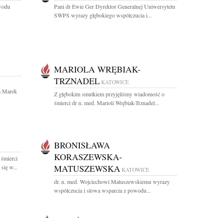
owodu
Pani dr Ewie Ger Dyrektor Generalnej Uniwersytetu
SWPS wyrazy głębokiego współczucia i...
MARIOLA WRĘBIAK-
E
TRZNADEL
KATOWICE
a Marek
Z głębokim smutkiem przyjęliśmy wiadomość o
śmierci dr n. med. Marioli Wrębiak-Trznadel...
BRONISŁAWA
KORASZEWSKA-
 śmierci
MATUSZEWSKA
się w...
KATOWICE
dr. n. med. Wojciechowi Matuszewskiemu wyrazy
współczucia i słowa wsparcia z powodu...