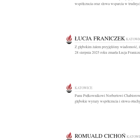
współczucia oraz słowa wsparcia w trudnych
ŁUCJA FRANICZEK
KATOWI
Z głębokim żalem przyjęliśmy wiadomość, 
28 sierpnia 2025 roku zmarła Łucja Franicze
KATOWICE
Panu Pułkownikowi Norbertowi Chabiorow
głębokie wyrazy współczucia i słowa otuchy 
ROMUALD CICHOŃ
KATOWI