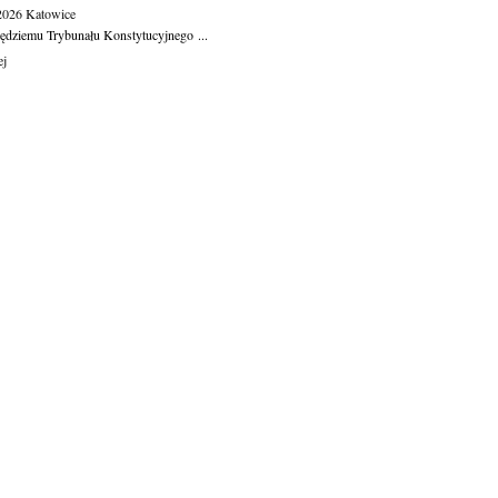
.2026
Katowice
ędziemu Trybunału Konstytucyjnego ...
ej