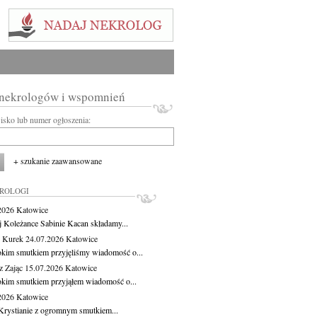
 nekrologów i wspomnień
wisko lub numer ogłoszenia:
+ szukanie zaawansowane
KROLOGI
.2026
Katowice
j Koleżance Sabinie Kacan składamy...
 Kurek
24.07.2026
Katowice
okim smutkiem przyjęliśmy wiadomość o...
z Zając
15.07.2026
Katowice
okim smutkiem przyjąłem wiadomość o...
.2026
Katowice
Krystianie z ogromnym smutkiem...