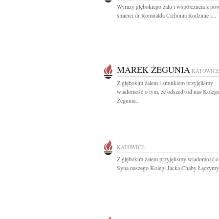
Wyrazy głębokiego żalu i współczucia z p
śmierci dr Romualda Cichonia Rodzinie i...
MAREK ŻEGUNIA
KATOWIC
Z głębokim żalem i smutkiem przyjęliśmy
wiadomość o tym, że odszedł od nas Koleg
Żegunia...
KATOWICE
Z głębokim żalem przyjęliśmy wiadomość o
Syna naszego Kolegi Jacka Chaby Łączymy 