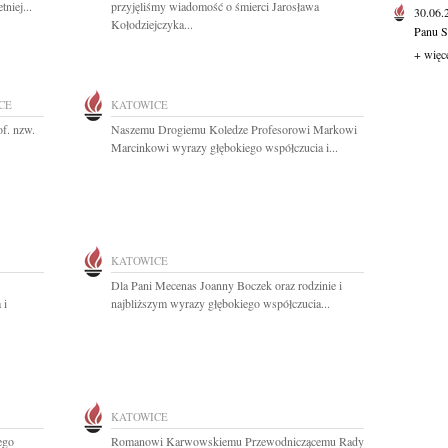
niej...
przyjęliśmy wiadomość o śmierci Jarosława
30.06
Kołodziejczyka...
Panu S
+ więc
CE
KATOWICE
f. nzw.
Naszemu Drogiemu Koledze Profesorowi Markowi
Marcinkowi wyrazy głębokiego współczucia i...
KATOWICE
Dla Pani Mecenas Joanny Boczek oraz rodzinie i
 i
najbliższym wyrazy głębokiego współczucia...
KATOWICE
ego
Romanowi Karwowskiemu Przewodniczącemu Rady