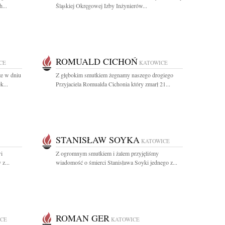
...
Śląskiej Okręgowej Izby Inżynierów...
ROMUALD CICHOŃ
CE
KATOWICE
że w dniu
Z głębokim smutkiem żegnamy naszego drogiego
k...
Przyjaciela Romualda Cichonia który zmarł 21...
STANISŁAW SOYKA
KATOWICE
i
Z ogromnym smutkiem i żalem przyjęliśmy
z...
wiadomość o śmierci Stanisława Soyki jednego z...
ROMAN GER
CE
KATOWICE